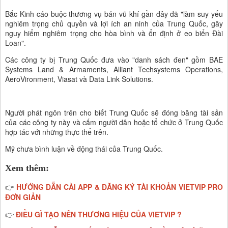
Bắc Kinh cáo buộc thương vụ bán vũ khí gần đây đã "làm suy yếu
nghiêm trọng chủ quyền và lợi ích an ninh của Trung Quốc, gây
nguy hiểm nghiêm trọng cho hòa bình và ổn định ở eo biển Đài
Loan".
Các công ty bị Trung Quốc đưa vào "danh sách đen" gồm BAE
Systems Land & Armaments, Alliant Techsystems Operations,
AeroVironment, Viasat và Data Link Solutions.
Người phát ngôn trên cho biết Trung Quốc sẽ đóng băng tài sản
của các công ty này và cấm người dân hoặc tổ chức ở Trung Quốc
hợp tác với những thực thể trên.
Mỹ chưa bình luận về động thái của Trung Quốc.
Xem thêm:
HƯỚNG DẪN CÀI APP & ĐĂNG KÝ TÀI KHOẢN VIETVIP PRO
👉
ĐƠN GIẢN
ĐIỀU GÌ TẠO NÊN THƯƠNG HIỆU CỦA VIETVIP ?
👉