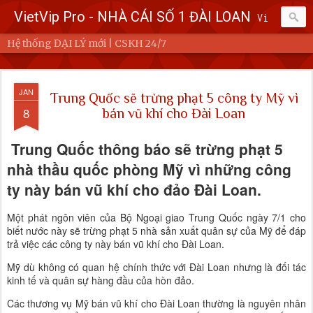
VietVip Pro - NHÀ CÁI SỐ 1 ĐÀI LOAN
Vietvip Pro Sân chơi cá cược nhà cái hàng đầu Đài Loan. Vietvip Pro phát hành hơn 600 game cược khác nhau. Nạp tiền tại 7-Eleven, Family Mart, Okmart, Hilife, ATM. Rút tiền 24h không giới hạn. Uy tín khi bao rút, miễn phí 60kuai phí rút tiền. Hệ thống khuyến mãi cho cả hội viên mới và hội viên cũ, cskh 1:1 24/7.
Hệ thống ĐẠI LÝ mới | CSKH 24/7
JAN
Trung Quốc sẽ trừng phạt 5 công ty Mỹ vì
8
bán vũ khí cho Đài Loan
Trung Quốc thông báo sẽ trừng phạt 5
nhà thầu quốc phòng Mỹ vì những công
ty này bán vũ khí cho đảo Đài Loan.
Một phát ngôn viên của Bộ Ngoại giao Trung Quốc ngày 7/1 cho
biết nước này sẽ trừng phạt 5 nhà sản xuất quân sự của Mỹ để đáp
trả việc các công ty này bán vũ khí cho Đài Loan.
Mỹ dù không có quan hệ chính thức với Đài Loan nhưng là đối tác
kinh tế và quân sự hàng đầu của hòn đảo.
Các thương vụ Mỹ bán vũ khí cho Đài Loan thường là nguyên nhân