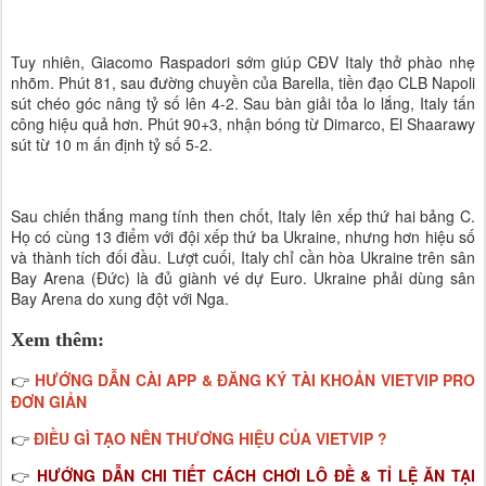
Tuy nhiên, Giacomo Raspadori sớm giúp CĐV Italy thở phào nhẹ
nhõm. Phút 81, sau đường chuyền của Barella, tiền đạo CLB Napoli
sút chéo góc nâng tỷ số lên 4-2. Sau bàn giải tỏa lo lắng, Italy tấn
công hiệu quả hơn. Phút 90+3, nhận bóng từ Dimarco, El Shaarawy
sút từ 10 m ấn định tỷ số 5-2.
Sau chiến thắng mang tính then chốt, Italy lên xếp thứ hai bảng C.
Họ có cùng 13 điểm với đội xếp thứ ba Ukraine, nhưng hơn hiệu số
và thành tích đối đầu. Lượt cuối, Italy chỉ cần hòa Ukraine trên sân
Bay Arena (Đức) là đủ giành vé dự Euro. Ukraine phải dùng sân
Bay Arena do xung đột với Nga.
Xem thêm:
HƯỚNG DẪN CÀI APP & ĐĂNG KÝ TÀI KHOẢN VIETVIP PRO
👉
ĐƠN GIẢN
ĐIỀU GÌ TẠO NÊN THƯƠNG HIỆU CỦA VIETVIP ?
👉
HƯỚNG DẪN CHI TIẾT CÁCH CHƠI LÔ ĐỀ & TỈ LỆ ĂN TẠI
👉