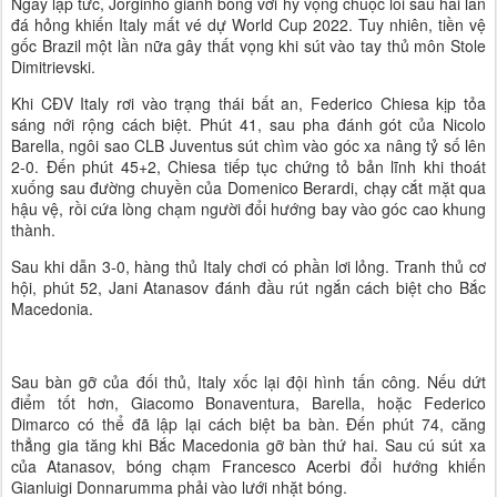
Ngay lập tức, Jorginho giành bóng với hy vọng chuộc lỗi sau hai lần
đá hỏng khiến Italy mất vé dự World Cup 2022. Tuy nhiên, tiền vệ
gốc Brazil một lần nữa gây thất vọng khi sút vào tay thủ môn Stole
Dimitrievski.
Khi CĐV Italy rơi vào trạng thái bất an, Federico Chiesa kịp tỏa
sáng nới rộng cách biệt. Phút 41, sau pha đánh gót của Nicolo
Barella, ngôi sao CLB Juventus sút chìm vào góc xa nâng tỷ số lên
2-0. Đến phút 45+2, Chiesa tiếp tục chứng tỏ bản lĩnh khi thoát
xuống sau đường chuyền của Domenico Berardi, chạy cắt mặt qua
hậu vệ, rồi cứa lòng chạm người đổi hướng bay vào góc cao khung
thành.
Sau khi dẫn 3-0, hàng thủ Italy chơi có phần lơi lỏng. Tranh thủ cơ
hội, phút 52, Jani Atanasov đánh đầu rút ngắn cách biệt cho Bắc
Macedonia.
Sau bàn gỡ của đối thủ, Italy xốc lại đội hình tấn công. Nếu dứt
điểm tốt hơn, Giacomo Bonaventura, Barella, hoặc Federico
Dimarco có thể đã lập lại cách biệt ba bàn. Đến phút 74, căng
thẳng gia tăng khi Bắc Macedonia gỡ bàn thứ hai. Sau cú sút xa
của Atanasov, bóng chạm Francesco Acerbi đổi hướng khiến
Gianluigi Donnarumma phải vào lưới nhặt bóng.