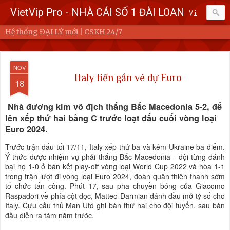
VietVip Pro - NHÀ CÁI SỐ 1 ĐÀI LOAN
Vietvip Pro Sân chơi cá cược nhà cái hàng đầu Đài Loan. Vietvip Pro phát hành hơn 600 game cược khác nhau. Nạp tiền tại 7-Eleven, Family Mart, Okmart, Hilife, ATM. Rút tiền 24h không giới hạn. Uy tín khi bao rút, miễn phí 60kuai phí rút tiền. Hệ thống khuyến mãi cho cả hội viên mới và hội viên cũ, cskh 1:1 24/7.
Hệ thống ĐẠI LÝ mới | CSKH 24/7
NOV
Italy tiến gần vé dự Euro
18
Nhà đương kim vô địch thắng Bắc Macedonia 5-2, để
lên xếp thứ hai bảng C trước loạt đấu cuối vòng loại
Euro 2024.
Trước trận đấu tối 17/11, Italy xếp thứ ba và kém Ukraine ba điểm.
Ý thức được nhiệm vụ phải thắng Bắc Macedonia - đội từng đánh
bại họ 1-0 ở bán kết play-off vòng loại World Cup 2022 và hòa 1-1
trong trận lượt đi vòng loại Euro 2024, đoàn quân thiên thanh sớm
tổ chức tấn công. Phút 17, sau pha chuyền bóng của Giacomo
Raspadori về phía cột dọc, Matteo Darmian đánh đầu mở tỷ số cho
Italy. Cựu cầu thủ Man Utd ghi bàn thứ hai cho đội tuyển, sau bàn
đầu diễn ra tám năm trước.