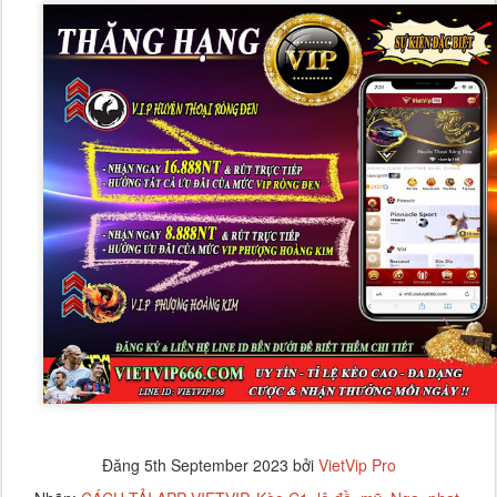
Đăng
5th September 2023
bởi
VietVip Pro