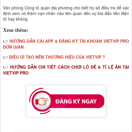
Văn phòng Công tố quận địa phương cho biết họ sẽ điều tra để xác
định xem có thêm nạn nhân nào liên quan đến vụ lừa đảo tiền điện
tử hay không.
Xem thêm:
HƯỚNG DẪN CÀI APP & ĐĂNG KÝ TÀI KHOẢN VIETVIP PRO
👉
ĐƠN GIẢN
ĐIỀU GÌ TẠO NÊN THƯƠNG HIỆU CỦA VIETVIP ?
👉
HƯỚNG DẪN CHI TIẾT CÁCH CHƠI LÔ ĐỀ & TỈ LỆ ĂN TẠI
👉
VIETVIP PRO