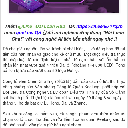
Thêm
@Line "Đài Loan Hub
" tại:
https://lin.ee/E7Yrq2n
hoặc
quét mã QR
👆 để trải nghiệm ứng dụng "Đài Loan
Chat" với công nghệ AI tiên tiến nhất ngay nhé !!
Để che giấu nguồn tiền và tránh bị phát hiện, Li và đồng bọn đã rút
tiền của nạn nhân và giao cho kẻ chủ mưu. Một cuộc điều tra thực
thi pháp luật đã xác định được ít nhất 10 nạn nhân, với tổn thất cá
nhân lớn nhất vượt quá 4 triệu Đài tệ (khoảng 144.000 USD). Tổng
số tiền bị lừa đảo vượt quá 50 triệu Đài tệ.
Công tố viên Chen Shu-ling (陳淑玲) dẫn đầu các nỗ lực thu thập
bằng chứng của Văn phòng Công tố Quận Keelung, phối hợp với
Đội Điều tra Công nghệ và Lữ đoàn Điều tra Hình sự của Sở Cảnh
sát thành phố. Thực hiện khám xét vào ngày 29 tháng 8 và ngày 1
tháng 9, họ đã bắt giữ Li, Hong, Dai và Zhang.
Sau khi bị công tố thẩm vấn, cả 4 nghi phạm đều thừa nhận tội
phạm có tổ chức, lừa đảo và rửa tiền. Tòa án quận Keelung sau đó
đã phê chuẩn việc giam giữ bốn nghi phạm.