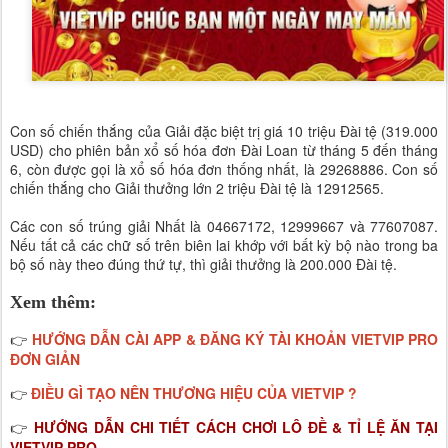
Con số chiến thắng của Giải đặc biệt trị giá 10 triệu Đài tệ (319.000
USD) cho phiên bản xổ số hóa đơn Đài Loan từ tháng 5 đến tháng
6, còn được gọi là xổ số hóa đơn thống nhất, là 29268886. Con số
chiến thắng cho Giải thưởng lớn 2 triệu Đài tệ là 12912565.
Các con số trúng giải Nhất là 04667172, 12999667 và 77607087.
Nếu tất cả các chữ số trên biên lai khớp với bất kỳ bộ nào trong ba
bộ số này theo đúng thứ tự, thì giải thưởng là 200.000 Đài tệ.
Xem thêm:
HƯỚNG DẪN CÀI APP & ĐĂNG KÝ TÀI KHOẢN VIETVIP PRO
👉
ĐƠN GIẢN
ĐIỀU GÌ TẠO NÊN THƯƠNG HIỆU CỦA VIETVIP ?
👉
HƯỚNG DẪN CHI TIẾT CÁCH CHƠI LÔ ĐỀ & TỈ LỆ ĂN TẠI
👉
VIETVIP PRO