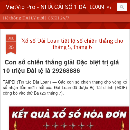
VietVip Pro - NHÀ CÁI SỐ 1 ĐÀI LOAN
Vietvip Pro Sân chơi cá cược nhà cái hàng đầu Đài Loan. Vietvip Pro phát hành hơn 600 game cược khác nhau. Nạp tiền tại 7-Eleven, Family Mart, Okmart, Hilife, ATM. Rút tiền 24h không giới hạn. Uy tín khi bao rút, miễn phí 60kuai phí rút tiền. Hệ thống khuyến mãi cho cả hội viên mới và hội viên cũ, cskh 1:1 24/7.
Hệ thống ĐẠI LÝ mới | CSKH 24/7
JUL
Xổ số Đài Loan tiết lộ số chiến thắng cho
25
tháng 5, tháng 6
Con số chiến thắng giải Đặc biệt trị giá
10 triệu Đài tệ là 29268886
TAIPEI (Tin tức Đài Loan) — Các con số chiến thắng cho vòng xổ
số nhận tiền mới nhất của Đài Loan đã được Bộ Tài chính (MOF)
công bố vào thứ Ba (25 tháng 7).