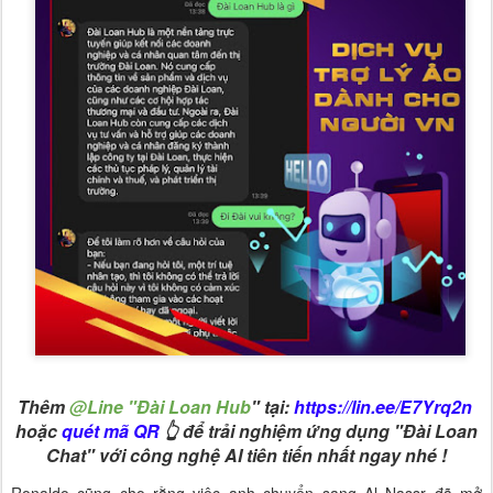
Thêm
@Line "Đài Loan Hub
" tại:
https://lin.ee/E7Yrq2n
hoặc
quét mã QR
👆 để trải nghiệm ứng dụng "Đài Loan
Chat" với công nghệ AI tiên tiến nhất ngay nhé !
Ronaldo cũng cho rằng việc anh chuyển sang Al Nassr đã mở