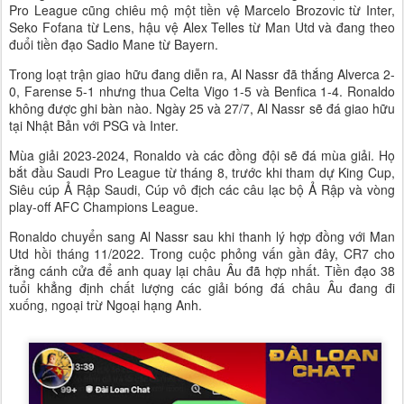
Pro League cũng chiêu mộ một tiền vệ Marcelo Brozovic từ Inter,
Seko Fofana từ Lens, hậu vệ Alex Telles từ Man Utd và đang theo
đuổi tiền đạo Sadio Mane từ Bayern.
Trong loạt trận giao hữu đang diễn ra, Al Nassr đã thắng Alverca 2-
0, Farense 5-1 nhưng thua Celta Vigo 1-5 và Benfica 1-4. Ronaldo
không được ghi bàn nào. Ngày 25 và 27/7, Al Nassr sẽ đá giao hữu
tại Nhật Bản với PSG và Inter.
Mùa giải 2023-2024, Ronaldo và các đồng đội sẽ đá mùa giải. Họ
bắt đầu Saudi Pro League từ tháng 8, trước khi tham dự King Cup,
Siêu cúp Ả Rập Saudi, Cúp vô địch các câu lạc bộ Ả Rập và vòng
play-off AFC Champions League.
Ronaldo chuyển sang Al Nassr sau khi thanh lý hợp đồng với Man
Utd hồi tháng 11/2022. Trong cuộc phỏng vấn gần đây, CR7 cho
rằng cánh cửa để anh quay lại châu Âu đã hợp nhất. Tiền đạo 38
tuổi khẳng định chất lượng các giải bóng đá châu Âu đang đi
xuống, ngoại trừ Ngoại hạng Anh.