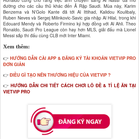
đường cho các cầu thủ khác đến Ả Rập Saudi. Mùa này, Karim
Benzema và N'Golo Kante đã tới Al Ittihad, Kalidou Koulibaly,
Ruben Neves và Sergej Milinkovic-Savic gia nhập Al Hilal, trong khi
Edouard Mendy và Roberto Firmino ký hợp đồng với Al Ahli. Theo
Ronaldo, Saudi Pro League còn hay hơn MLS, giải đấu mà Lionel
Messi sắp thi đấu cùng CLB mới Inter Miami.
Xem thêm:
HƯỚNG DẪN CÀI APP & ĐĂNG KÝ TÀI KHOẢN VIETVIP PRO
👉
ĐƠN GIẢN
ĐIỀU GÌ TẠO NÊN THƯƠNG HIỆU CỦA VIETVIP ?
👉
HƯỚNG DẪN CHI TIẾT CÁCH CHƠI LÔ ĐỀ & TỈ LỆ ĂN TẠI
👉
VIETVIP PRO