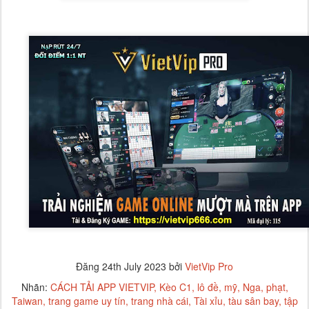
Đăng
24th July 2023
bởi
VietVip Pro
Nhãn:
CÁCH TẢI APP VIETVIP
Kèo C1
lô đề
mỹ
Nga
phạt
Taiwan
trang game uy tín
trang nhà cái
Tài xỉu
tàu sân bay
tập