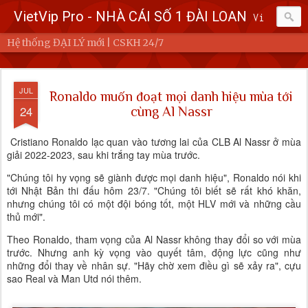
VietVip Pro - NHÀ CÁI SỐ 1 ĐÀI LOAN
Vietvip Pro Sân chơi cá cược nhà cái hàng đầu Đài Loan. Vietvip Pro phát hành hơn 600 game cược khác nhau. Nạp tiền tại 7-Eleven, Family Mart, Okmart, Hilife, ATM. Rút tiền 24h không giới hạn. Uy tín khi bao rút, miễn phí 60kuai phí rút tiền. Hệ thống khuyến mãi cho cả hội viên mới và hội viên cũ, cskh 1:1 24/7.
Hệ thống ĐẠI LÝ mới | CSKH 24/7
JUL
Ronaldo muốn đoạt mọi danh hiệu mùa tới
24
cùng Al Nassr
Cristiano Ronaldo lạc quan vào tương lai của CLB Al Nassr ở mùa
giải 2022-2023, sau khi trắng tay mùa trước.
"Chúng tôi hy vọng sẽ giành được mọi danh hiệu", Ronaldo nói khi
tới Nhật Bản thi đấu hôm 23/7. "Chúng tôi biết sẽ rất khó khăn,
nhưng chúng tôi có một đội bóng tốt, một HLV mới và những cầu
thủ mới".
Theo Ronaldo, tham vọng của Al Nassr không thay đổi so với mùa
trước. Nhưng anh kỳ vọng vào quyết tâm, động lực cũng như
những đổi thay về nhân sự. "Hãy chờ xem điều gì sẽ xảy ra", cựu
sao Real và Man Utd nói thêm.