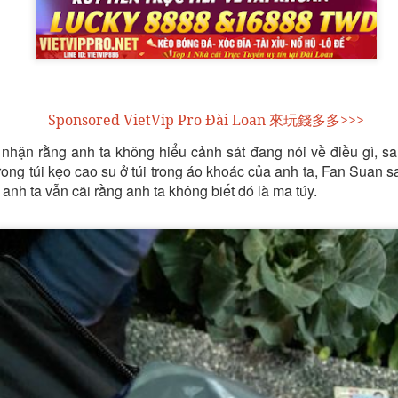
PP & ĐĂNG KÝ TÀI KHOẢN VIETVIP PRO ĐƠN GIẢN
THƯƠNG HIỆU CỦA VIETVIP ?
Sponsored VietVip Pro Đài Loan 來玩錢多多>>>
ẾT CÁCH CHƠI LÔ ĐỀ & TỈ LỆ ĂN TẠI VIETVIP PRO
hận rằng anh ta không hiểu cảnh sát đang nói về điều gì, sa
ong túi kẹo cao su ở túi trong áo khoác của anh ta, Fan Suan s
nh ta vẫn cãi rằng anh ta không biết đó là ma túy.