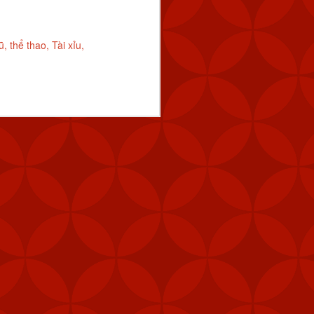
ũ
thể thao
Tài xỉu
i (MANPAD)
 năng phòng vệ
vị lực lượng đặc nhiệm,
phép để tăng cường khả
 pháo M240B, 80.000 bộ