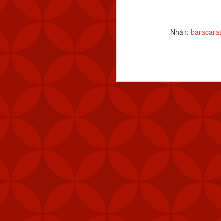
FEB
Nhãn:
baracarat
6
Mỹ đã gửi thê
Stinger tới Đ
của hòn đảo, t
"Các đơn vị phòng thủ 
được ưu tiên nhận vũ 
năng phòng vệ của Đài 
Ngoài tên lửa Stinger
thiết bị chiến đấu, hệ 