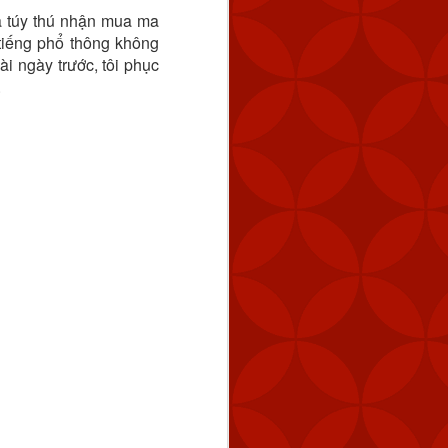
a túy thú nhận mua ma
tiếng phổ thông không
ài ngày trước, tôi phục
.
tuyến cách Keelung 154
úc 2:59 chiều.
 tàu hải quân của Trung
 bằng cách tăng dần số
 năng răn đe và đảm bảo
ng vũ lực trực tiếp và ở