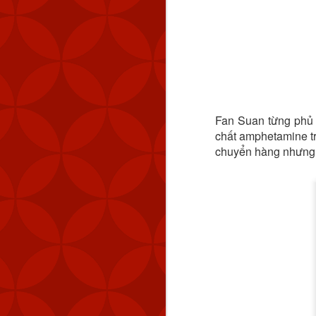
quy mô lớn”.
Xem thêm:
HƯỚNG DẪN CÀI A
👉
ĐIỀU GÌ TẠO NÊN 
👉
HƯỚNG DẪN CHI TI
👉
Fan Suan từng phủ n
chất amphetamine tr
chuyển hàng nhưng a