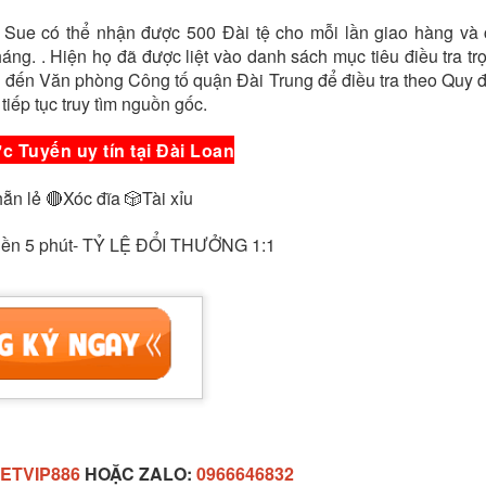
 Sue có thể nhận được 500 Đài tệ cho mỗi lần giao hàng và
háng. . Hiện họ đã được liệt vào danh sách mục tiêu điều tra t
 đến Văn phòng Công tố quận Đài Trung để điều tra theo Quy 
 tiếp tục truy tìm nguồn gốc.
c Tuyến uy tín tại Đài Loan
n lẻ 🔴Xóc đĩa 🎲Tài xỉu
 tiền 5 phút- TỶ LỆ ĐỔI THƯỞNG 1:1
Đăng
7th February 2024
bởi
VietVip Pro
VIETVIP
Kèo C1
lô đề
Man Und
mỹ
Nga
phạt
Taiwan
trang game u
xỉu
tàu sân bay
tập trận
VietVip pro
vietvip666
xkld
đài loan
ETVIP886
HOẶC ZALO:
0966646832