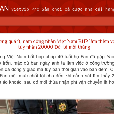
OAN
Vietvip Pro Sân chơi cá cược nhà cái hàng đầu Đài Loan. Vietvip Pro phát hành hơn 600 game cược khác nhau. Nạp tiền tại 7-Eleven, Family Mart, Okmart, Hilife, ATM. Rút tiền 24h không giới hạn. Uy tín khi bao rú
n theo dõi 9 máy bay quân sự, 5 tàu hải quân Trung 
ờng quá ít, nam công nhân Việt Nam BHP làm thêm 
túy nhận 20000 Đài tệ mỗi tháng
 (MND) đã theo dõi 9 máy bay quân sự và 5
ng Việt Nam bất hợp pháp 40 tuổi họ Fan đã gặp Yao
 quanh Đài Loan trong khoảng thời gian từ 
bỏ trốn, mặc dù ban ngày anh ta làm việc ở công trườ
giờ sáng thứ Tư (7/2).
 nên đã đồng ý giao ma túy bán thời gian vào ban đêm. 
ã cử máy bay, tàu hải quân và triển khai các hệ thống tên lửa trên đấ
 Fan một mực chối tội cho đến khi cảnh sát tìm thấy
i phóng Nhân dân (PLA), theo MND. Không có máy bay PLA nào vượt
ủa áo khoác, sau đó mới thừa nhận phí vận chuyển là h
đi vào vùng nhận dạng phòng không (ADIZ) của nước này trong thời gi