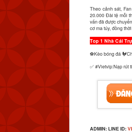
Theo cảnh sát, Fan
20.000 Đài tệ mỗi t
vấn đã được chuyển
cơ ma túy, đồng thời
Top 1 Nhà Cái Trự
⚽️Kèo bóng đá 🐓Chẵ
✅ #Vietvip:Nạp rút
Nhãn:
CÁCH TẢI APP 
ADMIN: LINE ID:
VI