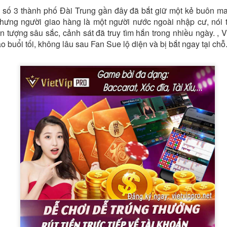
sự số 3 thành phố Đài Trung gần đây đã bắt giữ một kẻ buôn m
nhưng người giao hàng là một người nước ngoài nhập cư, nói 
 tượng sâu sắc, cảnh sát đã truy tìm hắn trong nhiều ngày. , V
ào buổi tối, không lâu sau Fan Sue lộ diện và bị bắt ngay tại chỗ
một khinh khí cầu của Trung Quốc hôm thứ Ba băng qua đường trung 
lúc 12:56 trưa. Khinh khí cầu di chuyển về phía đông bắc và biến mất l
n tại trong tháng này, Đài Loan đã theo dõi 61 máy bay quân sự và 30
ăm 2020, Trung Quốc đã tăng cường sử dụng chiến thuật vùng xám
và tàu hải quân hoạt động quanh Đài Loan.
ược định nghĩa là “một nỗ lực hoặc một loạt nỗ lực vượt ra ngoài khả
ằm đạt được các mục tiêu an ninh của một quốc gia mà không cần sử dụ