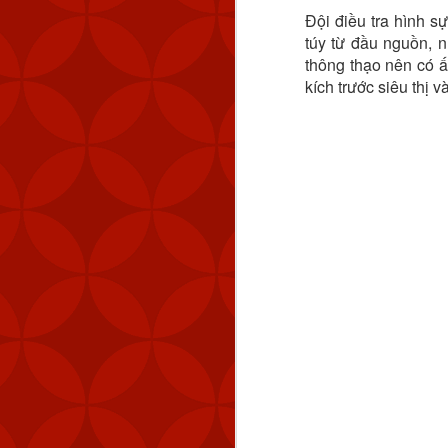
Đội điều tra hình 
túy từ đầu nguồn, 
thông thạo nên có ấn
kích trước siêu thị v
MND cũng đã theo dõi 
km (83 NM) về phía tây 
Tính đến thời điểm hiệ
Quốc. Kể từ tháng 9 n
lượng máy bay quân sự 
Chiến thuật vùng xám đ
ở trạng thái ổn định nh