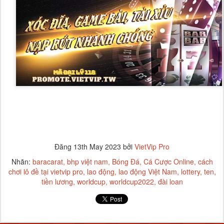
Đăng
13th May 2023
bởi
VietVip Pro
Nhãn:
baracarat
bhp việt nam
Bóng Đá
Cá Cược Online
cách
chơi lô đề tại vietvip pro
lao động
lao động Việt Nam
lottery
ten
tiền lương
worldcup
worldcup2022
đài loan