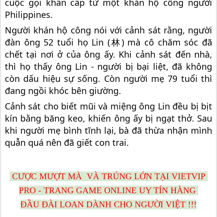
cuộc gọi khẩn cấp từ một khán hộ công người 
Philippines. 
Người khán hộ công nói với cảnh sát rằng, người 
đàn ông 52 tuổi họ Lin (林) mà cô chăm sóc đã 
chết tại nơi ở của ông ấy. Khi cảnh sát đến nhà, 
thì họ thấy ông Lin - người bị bại liệt, đã không 
còn dấu hiệu sự sống. Còn người mẹ 79 tuổi thì 
đang ngồi khóc bên giường.
Cảnh sát cho biết mũi và miệng ông Lin đều bị bịt 
kín bằng băng 
keo, khiến ông ấy bị ngạt thở. Sau 
khi người mẹ bình tĩnh lại, bà đã thừa nhận mình 
quẫn quá nên đã giết con trai.
 CƯỢC MƯỢT MÀ  VÀ TRÚNG LỚN TẠI VIETVIP 
PRO - TRANG GAME ONLINE UY TÍN HÀNG 
ĐẦU 
ĐÀI LOAN DÀNH CHO NGƯỜI VIỆT !!!