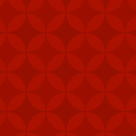
FEB
6
Mỹ đã gửi thê
Stinger tới Đ
của hòn đảo, t
"Các đơn vị phòng thủ 
được ưu tiên nhận vũ 
năng phòng vệ của Đài 
Ngoài tên lửa Stinger
thiết bị chiến đấu, hệ 