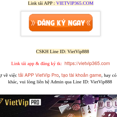
Link tải APP :
VIETVIP365.COM
CSKH Line ID: VietVip888
https://vietvip365.com
Link tải app & đăng ký tk:
tải APP VietVip Pro
tạo tài khoản game
ợ về việc
,
, hay có
khác, vui lòng liên hệ Admin qua Line ID: VietVip888