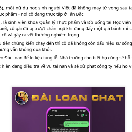
), một nữ du học sinh người Việt đã không may tử vong sau tai
c phẩm - nơi cô đang thực tập ở Tân Bắc. 
ổi, là sinh viên khoa Quản lý Thực phẩm và Đồ uống tại Học việ
iết, cô gái đã bị trượt chân ngã khi đang đẩy một giá bánh mì ca
u cô và gây ra vết thương nghiêm trọng.
 tiên chứng kiến chạy đến thì cô đã không còn dấu hiệu sự sống
hưng vẫn không qua khỏi.
n Đài Loan để lo liệu tang lễ. Nhà trường cho biết họ cũng sẽ hỗ 
hiện đang điều tra về vụ tai nạn và sẽ xử phạt công ty nếu họ vi
một khinh khí cầu của Trung Quốc hôm thứ Ba băng qua đường trung 
lúc 12:56 trưa. Khinh khí cầu di chuyển về phía đông bắc và biến mất l
n tại trong tháng này, Đài Loan đã theo dõi 61 máy bay quân sự và 30
ăm 2020, Trung Quốc đã tăng cường sử dụng chiến thuật vùng xám
và tàu hải quân hoạt động quanh Đài Loan.
ược định nghĩa là “một nỗ lực hoặc một loạt nỗ lực vượt ra ngoài khả
ằm đạt được các mục tiêu an ninh của một quốc gia mà không cần sử dụ