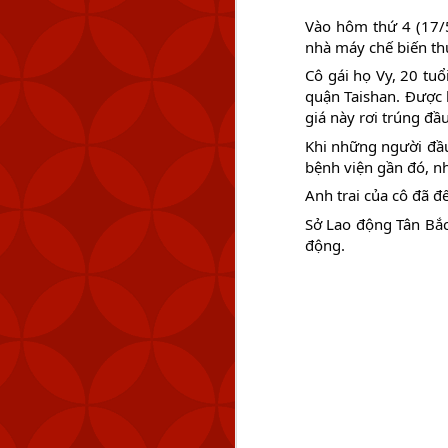
Vào hôm thứ 4 (17/5
nhà máy chế biến thự
Cô gái họ Vy, 20 tu
quận Taishan. Được b
giá này rơi trúng đầ
Khi 
những người đầu
bệnh viện gần đó, n
Anh trai của cô đã đế
Sở Lao động Tân Bắc 
động.
MND cũng đã theo dõi 
km (83 NM) về phía tây 
Tính đến thời điểm hiệ
Quốc. Kể từ tháng 9 n
lượng máy bay quân sự 
Chiến thuật vùng xám đ
ở trạng thái ổn định nh