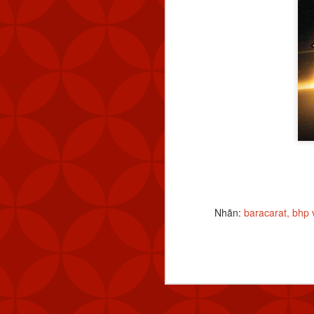
Nhãn:
baracarat
bhp 
Nhãn:
CÁCH TẢI APP 