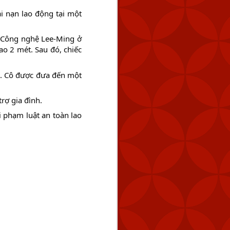
 nạn lao động tại một 
n Công nghệ Lee-Ming ở 
o 2 mét. Sau đó, chiếc 
. Cô được đưa đến một 
trợ gia đình.
 phạm luật an toàn lao 
tuyến cách Keelung 154
úc 2:59 chiều.
 tàu hải quân của Trung
 bằng cách tăng dần số
 năng răn đe và đảm bảo
ng vũ lực trực tiếp và ở