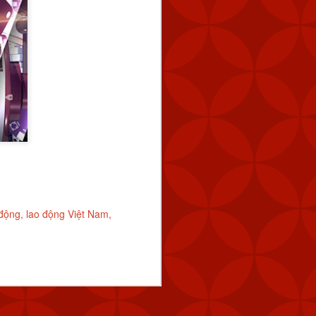
 động
lao động Việt Nam
y tín
trang nhà cái
Tài