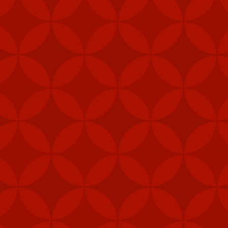
i (MANPAD)
 năng phòng vệ
vị lực lượng đặc nhiệm,
phép để tăng cường khả
 pháo M240B, 80.000 bộ