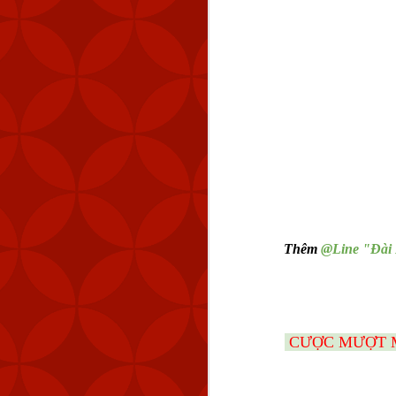
quy mô lớn”.
Xem thêm:
HƯỚNG DẪN CÀI A
👉
ĐIỀU GÌ TẠO NÊN 
👉
HƯỚNG DẪN CHI TI
👉
Thêm
@Line "Đài
CƯỢC MƯỢT M