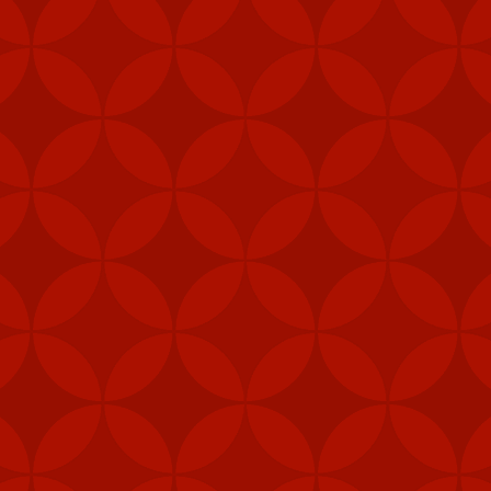
Mỹ cấp thêm tên lửa cho Đài Loan
m các hệ thống tên lửa phòng không vác va
ài Loan vào năm ngoái nhằm tăng cường khả
heo Taipei Times.
khu vực trung tâm, như quân cảnh, thủy quân lục chiến và các đơn 
khí được cấp theo Đạo luật ủy quyền quốc phòng (NDAA) của Mỹ, cho 
Loan", Taipei Times đưa tin hôm 5/2.
, gói viện trợ mới nhất của Mỹ cho Đài Loan còn bao gồm 1.000 khẩu
thống radar cũng như hệ thống tập huấn tên lửa Harpoon.