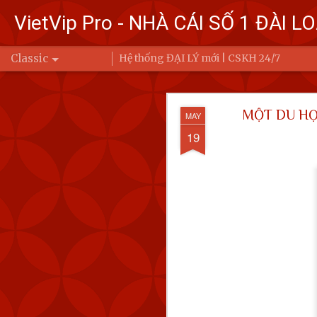
VietVip Pro - NHÀ CÁI SỐ 1 ĐÀI L
Classic
Hệ thống ĐẠI LÝ mới | CSKH 24/7
Đài Loa
FEB
MỘT DU HỌC
MAY
7
Bộ Quốc phòng
19
Trung Quốc bay
Ba (6/2) đến 6 
Để đáp trả, Đài Loan đ
động của Quân đội Giả
eo biển Đài Loan hoặc 