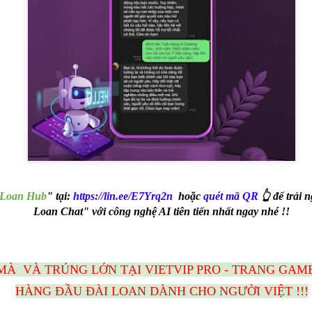
PP & ĐĂNG KÝ TÀI KHOẢN VIETVIP PRO ĐƠN GIẢN
THƯƠNG HIỆU CỦA VIETVIP ?
ẾT CÁCH CHƠI LÔ ĐỀ & TỈ LỆ ĂN TẠI VIETVIP PRO
 Loan Hub
" tại:
https://lin.ee/E7Yrq2n
hoặc
quét mã QR
👆 để trải
Loan Chat" với công nghệ AI tiên tiến nhất ngay nhé !!
À VÀ TRÚNG LỚN TẠI VIETVIP PRO - TRANG GAME
HÀNG ĐẦU
ĐÀI LOAN DÀNH CHO NGƯỜI VIỆT !!!