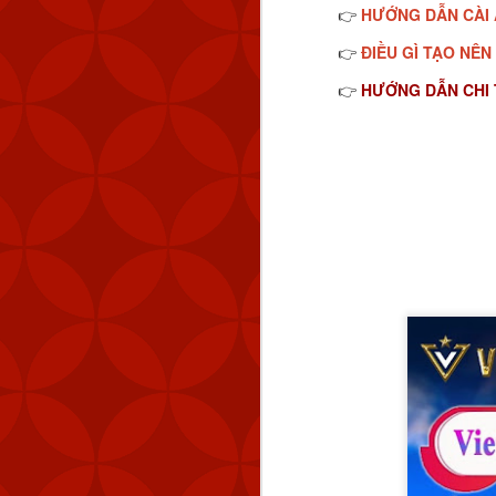
HƯỚNG DẪN CÀI 
👉
ĐIỀU GÌ TẠO NÊN
👉
HƯỚNG DẪN CHI T
👉