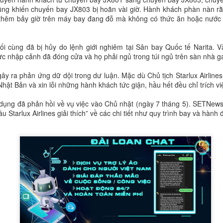
ũng khiến chuyến bay JX803 bị hoãn vài giờ. Hành khách phàn nàn rằ
i thêm bảy giờ trên máy bay đang đỗ mà không có thức ăn hoặc nước
ối cùng đã bị hủy do lệnh giới nghiêm tại Sân bay Quốc tế Narita. 
c nhập cảnh đã đóng cửa và họ phải ngủ trong túi ngủ trên sàn nhà g
gây ra phản ứng dữ dội trong dư luận. Mặc dù Chủ tịch Starlux Airl
hật Bản và xin lỗi những hành khách tức giận, hầu hết đều chỉ trích vi
ụng đã phản hồi về vụ việc vào Chủ nhật (ngày 7 tháng 5). SETNews 
u Starlux Airlines giải thích” về các chi tiết như quy trình bay và hành
một khinh khí cầu của Trung Quốc hôm thứ Ba băng qua đường trung 
lúc 12:56 trưa. Khinh khí cầu di chuyển về phía đông bắc và biến mất l
n tại trong tháng này, Đài Loan đã theo dõi 61 máy bay quân sự và 30
ăm 2020, Trung Quốc đã tăng cường sử dụng chiến thuật vùng xám
và tàu hải quân hoạt động quanh Đài Loan.
ược định nghĩa là “một nỗ lực hoặc một loạt nỗ lực vượt ra ngoài khả
ằm đạt được các mục tiêu an ninh của một quốc gia mà không cần sử dụ