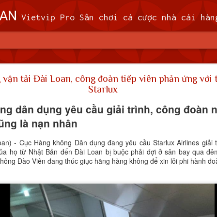
OAN
Vietvip Pro Sân chơi cá cược nhà cái hàng đầu Đài Loan. Vietvip Pro phát hành hơn 600 game cược khác nhau. Nạp tiền tại 7-Eleven, Family Mart, Okmart, Hilife, ATM. Rút tiền 24h không giới hạn. Uy tín khi bao rú
n theo dõi 9 máy bay quân sự, 5 tàu hải quân Trung 
 vận tải Đài Loan, công đoàn tiếp viên phản ứng với 
Starlux
 (MND) đã theo dõi 9 máy bay quân sự và 5
 quanh Đài Loan trong khoảng thời gian từ 
g dân dụng yêu cầu giải trình, công đoàn nó
giờ sáng thứ Tư (7/2).
ũng là nạn nhân
ã cử máy bay, tàu hải quân và triển khai các hệ thống tên lửa trên đấ
oan) - Cục Hàng không Dân dụng đang yêu cầu Starlux Airlines giải 
i phóng Nhân dân (PLA), theo MND. Không có máy bay PLA nào vượt
của họ từ Nhật Bản đến Đài Loan bị buộc phải đợi ở sân bay qua đê
đi vào vùng nhận dạng phòng không (ADIZ) của nước này trong thời gi
hông Đào Viên đang thúc giục hãng hàng không để xin lỗi phi hành đo