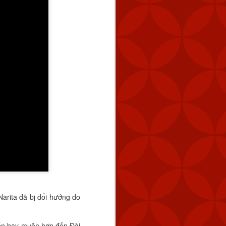
arita đã bị đổi hướng do
ến bay muộn hơn đến Đài