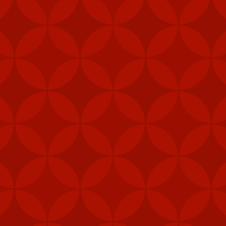
g phòng không vác vai thường sử dụng cho bộ binh, nhưng cũng có t
 lửa không đối không Stinger.
1.000 - 8.000m, kíp chiến đấu 2 thành viên, có thể được triển khai n
h huống chiến đấu.
, Bộ Ngoại giao Mỹ đã phê duyệt việc bán thiết bị trị giá 300 triệu
huật của Đài Loan.
ơng vụ bán vũ khí gần đây đã "làm suy yếu nghiêm trọng chủ quyền 
iểm nghiêm trọng cho hòa bình và ổn định ở eo biển Đài Loan".
ốc hồi tháng 1 thông báo Bắc Kinh sẽ trừng phạt 5 nhà sản xuất qu