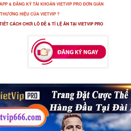
APP & ĐĂNG KÝ TÀI KHOẢN VIETVIP PRO ĐƠN GIẢN
 THƯƠNG HIỆU CỦA VIETVIP ?
IẾT CÁCH CHƠI LÔ ĐỀ & TỈ LỆ ĂN TẠI VIETVIP PRO