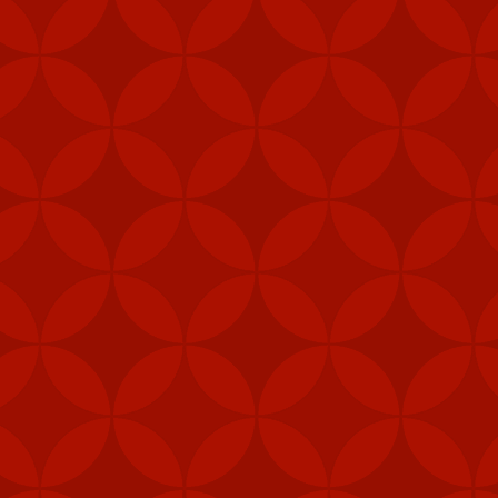
hể sử dụng từ trên trực
hanh chóng trên các nền
 USD để giúp duy trì hệ
và lợi ích an ninh của
ân sự của Mỹ để đáp trả