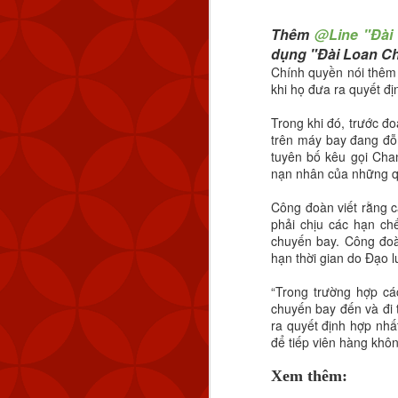
quy mô lớn”.
Thêm
@Line "Đài
Xem thêm:
dụng "Đài Loan Cha
HƯỚNG DẪN CÀI A
Chính quyền nói thêm 
👉
khi họ đưa ra quyết đ
ĐIỀU GÌ TẠO NÊN 
👉
Trong khi đó, trước đ
HƯỚNG DẪN CHI TI
👉
trên máy bay đang đỗ
tuyên bố kêu gọi Chan
nạn nhân của những quy
Công đoàn viết rằng c
phải chịu các hạn ch
chuyến bay. Công đoà
hạn thời gian do Đạo 
“Trong trường hợp cá
chuyến bay đến và đi t
ra quyết định hợp nhất
để tiếp viên hàng khô
Xem thêm: