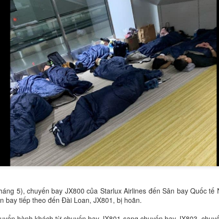
háng 5), chuyến bay JX800 của Starlux Airlines đến Sân bay Quốc tế N
n bay tiếp theo đến Đài Loan, JX801, bị hoãn.
chuyển hành khách từ chuyến bay JX801 sang chuyến bay JX803, chuy