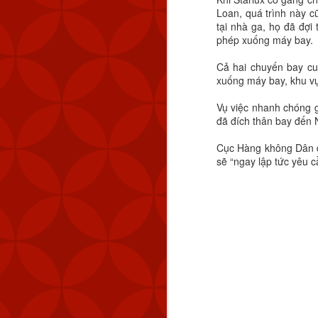
Loan, quá trình này c
tại nhà ga, họ đã đợ
phép xuống máy bay.
Cả hai chuyến bay cu
xuống máy bay, khu vự
Vụ việc nhanh chóng 
đã đích thân bay đến N
Cục Hàng không Dân d
sẽ “ngay lập tức yêu cầ
MND cũng đã theo dõi 
km (83 NM) về phía tây 
Tính đến thời điểm hiệ
Quốc. Kể từ tháng 9 n
lượng máy bay quân sự 
Chiến thuật vùng xám đ
ở trạng thái ổn định nh