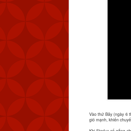
Vào thứ Bảy (ngày 6 t
gió mạnh, khiến chuyế
Khi Starlux cố gắng 