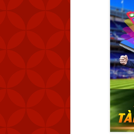
Nhãn:
CÁCH TẢI APP 
FEB
6
Mỹ đã gửi thê
Stinger tới Đ
của hòn đảo, t