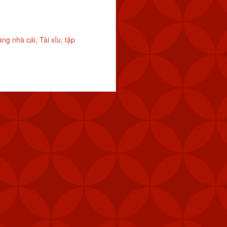
vị lực lượng đặc nhiệm,
phép để tăng cường khả
ang nhà cái
Tài xỉu
tập
 pháo M240B, 80.000 bộ