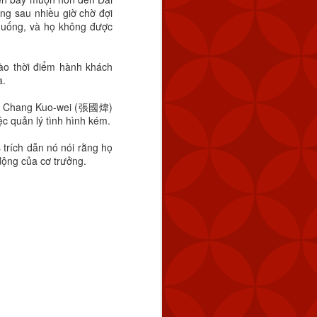
ng sau nhiều giờ chờ đợi
 uống, và họ không được
Vào thời điểm hành khách
a.
ines Chang Kuo-wei (張國煒)
ệc quản lý tình hình kém.
trích dẫn nó nói rằng họ
 động của cơ trưởng.
tuyến cách Keelung 154
úc 2:59 chiều.
 tàu hải quân của Trung
 bằng cách tăng dần số
 năng răn đe và đảm bảo
ng vũ lực trực tiếp và ở