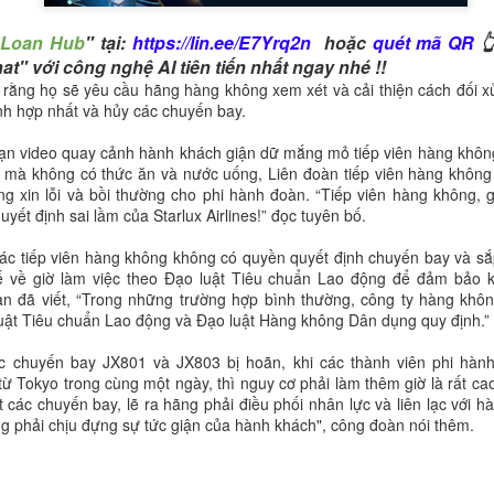
 Loan Hub
" tại:
https://lin.ee/E7Yrq2n
hoặc
quét mã QR
👆
t" với công nghệ AI tiên tiến nhất ngay nhé !!
PP & ĐĂNG KÝ TÀI KHOẢN VIETVIP PRO ĐƠN GIẢN
rằng họ sẽ yêu cầu hãng hàng không xem xét và cải thiện cách đối xử
ịnh hợp nhất và hủy các chuyến bay.
THƯƠNG HIỆU CỦA VIETVIP ?
oạn video quay cảnh hành khách giận dữ mắng mỏ tiếp viên hàng không 
ẾT CÁCH CHƠI LÔ ĐỀ & TỈ LỆ ĂN TẠI VIETVIP PRO
 mà không có thức ăn và nước uống, Liên đoàn tiếp viên hàng không
g xin lỗi và bồi thường cho phi hành đoàn. “Tiếp viên hàng không, 
ết định sai lầm của Starlux Airlines!” đọc tuyên bố.
ác tiếp viên hàng không không có quyền quyết định chuyến bay và sắ
ế về giờ làm việc theo Đạo luật Tiêu chuẩn Lao động để đảm bảo k
n đã viết, “Trong những trường hợp bình thường, công ty hàng không
luật Tiêu chuẩn Lao động và Đạo luật Hàng không Dân dụng quy định.”
c chuyến bay JX801 và JX803 bị hoãn, khi các thành viên phi hành
ừ Tokyo trong cùng một ngày, thì nguy cơ phải làm thêm giờ là rất cao.
 các chuyến bay, lẽ ra hãng phải điều phối nhân lực và liên lạc với h
ng phải chịu đựng sự tức giận của hành khách", công đoàn nói thêm.