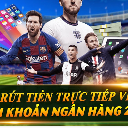
Đăng
7th February 2024
bởi
VietVip Pro
VIETVIP
Kèo C1
lô đề
Man Und
mỹ
Nga
phạt
Taiwan
trang game u
xỉu
tàu sân bay
tập trận
VietVip pro
vietvip666
xkld
đài loan
Mỹ cấp thêm tên lửa cho Đài Loan
m các hệ thống tên lửa phòng không vác va
ài Loan vào năm ngoái nhằm tăng cường khả
heo Taipei Times.