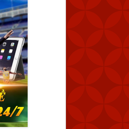
y tín
trang nhà cái
Tài
i (MANPAD)
 năng phòng vệ