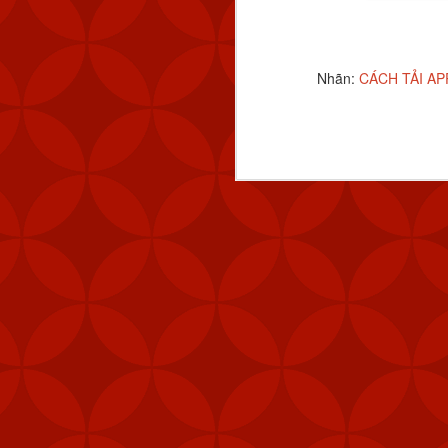
"Các đơn vị phòng thủ 
được ưu tiên nhận vũ 
năng phòng vệ của Đài 
Nhãn:
CÁCH TẢI AP
Ngoài tên lửa Stinger
thiết bị chiến đấu, hệ 