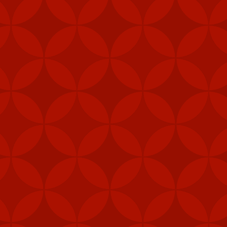
Stinger là một hệ thốn
thăng với phiên bản tên
Stinger có tầm bắn từ 
tảng quân sự trong tìn
Vào tháng 12 năm ngoái
thống thông tin chiến t
Bắc Kinh cáo buộc thư
Trung Quốc, gây nguy h
Bộ Ngoại giao Trung Qu