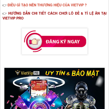
ĐIỀU GÌ TẠO NÊN THƯƠNG HIỆU CỦA VIETVIP ?
👉
HƯỚNG DẪN CHI TIẾT CÁCH CHƠI LÔ ĐỀ & TỈ LỆ ĂN TẠI
👉
VIETVIP PRO