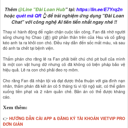
Thêm
@Line "Đài Loan Hub
" tại:
https://lin.ee/E7Yrq2n
hoặc
quét mã QR
👆 để trải nghiệm ứng dụng "Đài Loan
Chat" với công nghệ AI tiên tiến nhất ngay nhé !!
Thay vì hành động để ngăn chặn cuộc tấn công, Fan đã nhờ người
sống chung họ Chao (趙) giữ phần thân trên của Hsu và cố gắng
kéo anh ta ra khỏi con chó. Điều này dẫn đến sốc mất máu, và sau
đó anh ta chết tại bệnh viện.
Thẩm phán cho rằng lẽ ra Fan phải biết chú chó pit bull của mình
là một con vật hung dữ nhưng cô đã không có biện pháp bảo vệ
hiệu quả. Lẽ ra con chó phải đeo rọ mõm.
Cho rằng Fan đã nhận tội và đạt được thỏa thuận với gia đình nạn
nhân, thẩm phán đã kết án cô 5 tháng tù vì tội ngộ sát, có thể giảm
xuống tiền phạt và 2 năm quản chế. Bản án có thể được kháng
cáo.
Xem thêm:
HƯỚNG DẪN CÀI APP & ĐĂNG KÝ TÀI KHOẢN VIETVIP PRO
👉
ĐƠN GIẢN