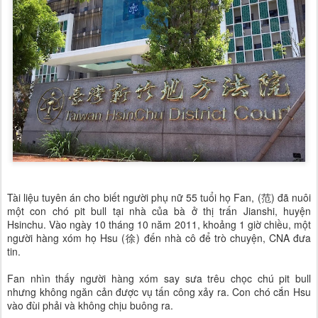
Tài liệu tuyên án cho biết người phụ nữ 55 tuổi họ Fan, (范) đã nuôi
một con chó pit bull tại nhà của bà ở thị trấn Jianshi, huyện
Hsinchu. Vào ngày 10 tháng 10 năm 2011, khoảng 1 giờ chiều, một
người hàng xóm họ Hsu (徐) đến nhà cô để trò chuyện, CNA đưa
tin.
Fan nhìn thấy người hàng xóm say sưa trêu chọc chú pit bull
nhưng không ngăn cản được vụ tấn công xảy ra. Con chó cắn Hsu
vào đùi phải và không chịu buông ra.