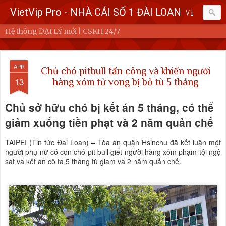
VietVip Pro - NHÀ CÁI SỐ 1 ĐÀI LOAN
Vietvip Pro Sân chơi cá cược nhà cái hàng đầu Đài Loan. Vietvip Pro phát hành hơn 600 game cược khác nhau. Nạp tiền tại 7-Eleven, Family Mart, Okmart, Hilife, ATM. Rút tiền 24h không giới hạn. Uy tín khi bao rút, miễn phí 60kuai phí rút tiền. Hệ thống khuyến mãi cho cả hội viên mới và hội viên cũ, cskh 1:1 24/7.
Hệ thống ĐẠI LÝ mới | CSKH 24/7
APR
Chủ chó pitbull tấn công và khiến người
13
hàng xóm tử vong bị bỏ tù 5 tháng
Chủ sở hữu chó bị kết án 5 tháng, có thể
giảm xuống tiền phạt và 2 năm quản chế
TAIPEI (Tin tức Đài Loan) – Tòa án quận Hsinchu đã kết luận một
người phụ nữ có con chó pit bull giết người hàng xóm phạm tội ngộ
sát và kết án cô ta 5 tháng tù giam và 2 năm quản chế.