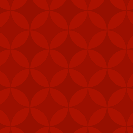
y tín
trang nhà cái
Tài