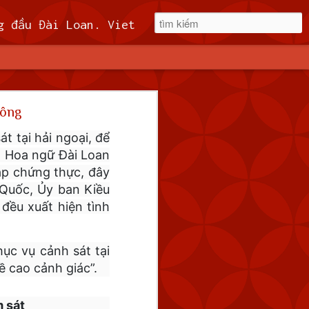
t, miễn phí 60kuai phí rút tiền. Hệ thống khuyến mãi cho cả hội viên mới và hội viên cũ, cskh 1:1 24/7.
Quốc
công
 tàu hải quân
 tại hải ngoại, để
6 giờ sáng thứ
m Hoa ngữ Đài Loan
háp chứng thực, đây
 Quốc, Ủy ban Kiều
t liền để giám sát hoạt
đều xuất hiện tình
 qua đường trung tuyến
an đó.
ục vụ cảnh sát tại
 cao cảnh giác”.
m sát