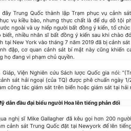
ây Trung Quốc thành lập Trạm phục vụ cảnh sát t
hục vụ kiều bào, nhưng thực chất là để dụ dỗ tội 
nước ngoài và uy hiếp người bất đồng ý kiến, tổ ch
biết, nhiều nhân sĩ bất đồng ý kiến sau khi chào đ
 tại New York vào tháng 7 năm 2019 đã bị cảnh sát 
ánh đập, cơ quan cảnh sát bí mật này cũng khiến cá
ng họ đang vi phạm chủ quyền.
 Giáp, Viện Nghiên cứu Sách lược Quốc gia nói: “(T
cảnh sát hải ngoại (của TQ) được phê chuẩn ngày 1/
àm công tác giám sát trên biển hoặc giám sát tại hải 
Mỹ dẫn đầu đại biểu người Hoa lên tiếng phản đối
ua nghị sĩ Mike Gallagher đã kêu gọi hơn 200 người
m cảnh sát Trung Quốc đặt tại Newyork để lên tiếng