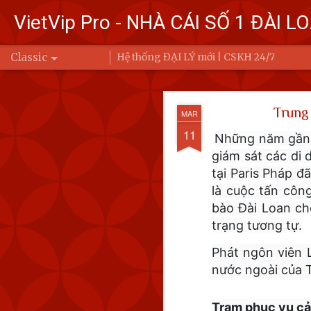
VietVip Pro - NHÀ CÁI SỐ 1 ĐÀI L
Classic
Hệ thống ĐẠI LÝ mới | CSKH 24/7
Đài Loa
FEB
Trung 
MAR
7
Bộ Quốc phòng
11
Những năm gần đ
Trung Quốc bay
giám sát các di
Ba (6/2) đến 6 
tại Paris Pháp đ
là cuộc tấn côn
Để đáp trả, Đài Loan đ
bào Đài Loan ch
động của Quân đội Giả
trạng tương tự.
eo biển Đài Loan hoặc 
Phát ngôn viên L
nước ngoài của T
Trạm phục vụ cản