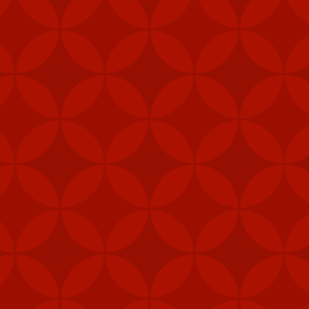
FEB
6
Mỹ đã gửi thê
Stinger tới Đ
của hòn đảo, t
"Các đơn vị phòng thủ 
được ưu tiên nhận vũ 
năng phòng vệ của Đài 
Ngoài tên lửa Stinger
thiết bị chiến đấu, hệ 