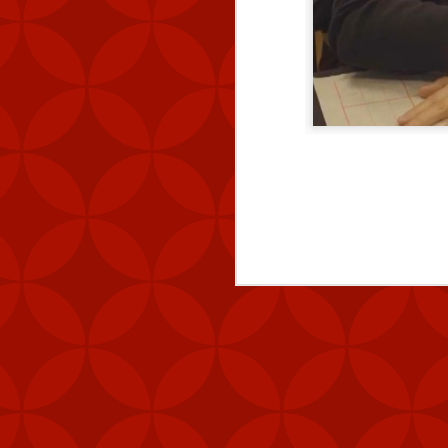
quy mô lớn”.
Xem thêm:
HƯỚNG DẪN CÀI A
👉
ĐIỀU GÌ TẠO NÊN 
👉
HƯỚNG DẪN CHI TI
👉