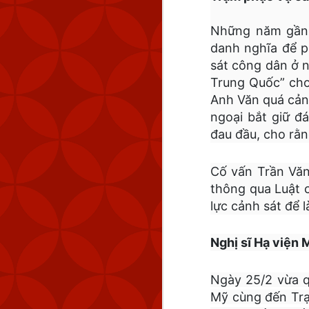
Những năm gần đ
danh nghĩa để p
sát công dân ở 
Trung Quốc” cho 
Anh Văn quá cảnh
ngoại bắt giữ đ
đau đầu, cho rằ
Cố vấn Trần Văn
thông qua Luật 
lực cảnh sát để l
Nghị sĩ Hạ viện 
Ngày 25/2 vừa q
Mỹ cùng đến Trạ