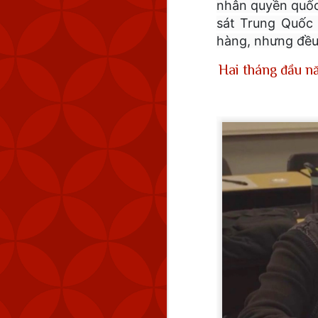
nhân quyền quốc 
sát Trung Quốc 
hàng, nhưng đều
Hai tháng đầu n
MND cũng đã theo dõi 
km (83 NM) về phía tây 
Tính đến thời điểm hiệ
Quốc. Kể từ tháng 9 n
lượng máy bay quân sự 
Chiến thuật vùng xám đ
ở trạng thái ổn định nh