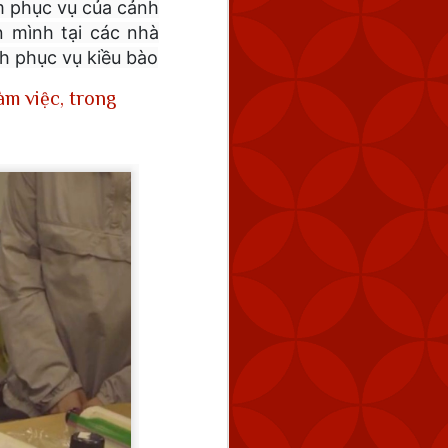
m phục vụ của cảnh
n mình tại các nhà
h phục vụ kiều bào
àm việc, trong
tuyến cách Keelung 154
úc 2:59 chiều.
 tàu hải quân của Trung
 bằng cách tăng dần số
 năng răn đe và đảm bảo
ng vũ lực trực tiếp và ở