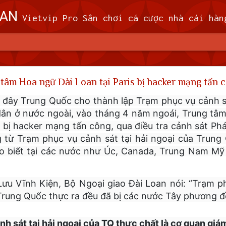
OAN
Vietvip Pro Sân chơi cá cược nhà cái hàng đầu Đài Loan. Vietvip Pro phát hành hơn 600 game cược khác nhau. Nạp tiền tại 7-Eleven, Family Mart, Okmart, Hilife, ATM. Rút tiền 24h không giới hạn. Uy tín khi bao rú
n theo dõi 9 máy bay quân sự, 5 tàu hải quân Trung 
tâm Hoa ngữ Đài Loan tại Paris bị hacker mạng tấn 
 (MND) đã theo dõi 9 máy bay quân sự và 5
ây Trung Quốc cho thành lập Trạm phục vụ cảnh sát
 quanh Đài Loan trong khoảng thời gian từ 
 dân ở nước ngoài, vào tháng 4 năm ngoái, Trung tâ
giờ sáng thứ Tư (7/2).
ã bị hacker mạng tấn công, qua điều tra cảnh sát P
g từ Trạm phục vụ cảnh sát tại hải ngoại của Trung
ã cử máy bay, tàu hải quân và triển khai các hệ thống tên lửa trên đấ
o biết tại các nước như Úc, Canada, Trung Nam Mỹ 
i phóng Nhân dân (PLA), theo MND. Không có máy bay PLA nào vượt
đi vào vùng nhận dạng phòng không (ADIZ) của nước này trong thời gi
ưu Vĩnh Kiện, Bộ Ngoại giao Đài Loan nói: “Trạm ph
rung Quốc thực ra đều đã bị các nước Tây phương đề
h sát tại hải ngoại của TQ thực chất là cơ quan giá