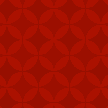
Đăng
7th February 2024
bởi
VietVip Pro
VIETVIP
Kèo C1
lô đề
Man Und
mỹ
Nga
phạt
Taiwan
trang game u
xỉu
tàu sân bay
tập trận
VietVip pro
vietvip666
xkld
đài loan