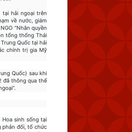
ại hải ngoại trên
phạm về nước, giám
ức NGO “Nhân quyền
ón tổng thống Thái
Trung Quốc tại hải
c chính trị gia Mỹ
rung Quốc) sau khi
2 đã thông qua thế
ngoại”.
 Hoa sinh sống tại
 phản đối, tổ chức