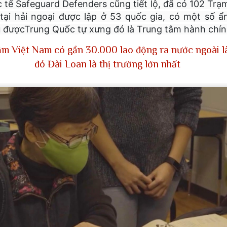
tế Safeguard Defenders cũng tiết lộ, đã có 102 Trạ
tại hải ngoại được lập ở 53 quốc gia, có một số ẩ
 đượcTrung Quốc tự xưng đó là Trung tâm hành chín
ăm Việt Nam có gần 30.000 lao động ra nước ngoài l
đó Đài Loan là thị trường lớn nhất
một khinh khí cầu của Trung Quốc hôm thứ Ba băng qua đường trung 
lúc 12:56 trưa. Khinh khí cầu di chuyển về phía đông bắc và biến mất l
n tại trong tháng này, Đài Loan đã theo dõi 61 máy bay quân sự và 30
ăm 2020, Trung Quốc đã tăng cường sử dụng chiến thuật vùng xám
và tàu hải quân hoạt động quanh Đài Loan.
ược định nghĩa là “một nỗ lực hoặc một loạt nỗ lực vượt ra ngoài khả
ằm đạt được các mục tiêu an ninh của một quốc gia mà không cần sử dụ