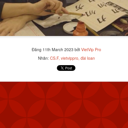
PP & ĐĂNG KÝ TÀI KHOẢN VIETVIP PRO ĐƠN GIẢN
THƯƠNG HIỆU CỦA VIETVIP ?
ẾT CÁCH CHƠI LÔ ĐỀ & TỈ LỆ ĂN TẠI VIETVIP PRO
Đăng
11th March 2023
bởi
VietVip Pro
Nhãn:
CS.F
vietvippro
đài loan