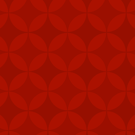
Mỹ cấp thêm tên lửa cho Đài Loan
m các hệ thống tên lửa phòng không vác va
ài Loan vào năm ngoái nhằm tăng cường khả
heo Taipei Times.
khu vực trung tâm, như quân cảnh, thủy quân lục chiến và các đơn 
khí được cấp theo Đạo luật ủy quyền quốc phòng (NDAA) của Mỹ, cho 
Loan", Taipei Times đưa tin hôm 5/2.
, gói viện trợ mới nhất của Mỹ cho Đài Loan còn bao gồm 1.000 khẩu
thống radar cũng như hệ thống tập huấn tên lửa Harpoon.