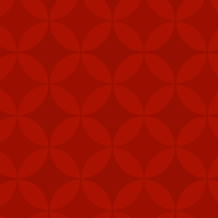
i (MANPAD)
 năng phòng vệ
vị lực lượng đặc nhiệm,
phép để tăng cường khả
 pháo M240B, 80.000 bộ