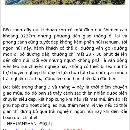
Bên cạnh dãy núi Hehuan còn có một đỉnh núi Shimen cao 
khoảng 3237m nhưng phương tiện giao thông đi lại và 
phong cảnh cũng tuyệt đẹp không kém phần núi Hehuan. Tới 
ngọn núi này, hành khách có thể đi đường ván gỗ (đường 
mòn đi bộ đường dài), thường chỉ mất 20 - 30 phút để lên 
đến đỉnh núi. Đối với những người không phải là vận động 
viên leo núi chuyên nghiệp hay không có thiết bị leo núi hỗ 
trợ chuyên nghiệp thì đây là lựa chọn tốt cho những ai muốn 
trải nghiệm các hoạt động leo núi thân thiện lần đầu tiên.
Đặc biệt trong tháng 3 và tháng 4 này là thời điểm chuyển 
giao mùa, do đó bạn sẽ thấy cảnh sắc thiên nhiên được biến 
chuyển siêu đẹp, kết hợp cùng khí hậu rất mát mẻ, ấm áp rất 
phù hợp cho hoạt động leo núi, thắm hiểm, vì vậy nếu có thời 
gian thì đừng bỏ qua trải nghiệm ngọn núi này khi đến Đài 
Loan du lịch nhé! 
-- HEHUANSHAN  合歡山
đăng ký