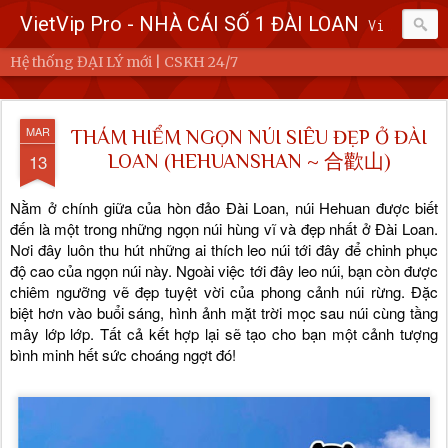
VietVip Pro - NHÀ CÁI SỐ 1 ĐÀI LOAN
Vietvip Pro Sân chơi cá cược nhà cái hàng đầu Đài Loan. Vietvip Pro phát hành hơn 600 game cược khác nhau. Nạp tiền tại 7-Eleven, Family Mart, Okmart, Hilife, ATM. Rút tiền 24h không giới hạn. Uy tín khi bao rút, miễn phí 60kuai phí rút tiền. Hệ thống khuyến mãi cho cả hội viên mới và hội viên cũ, cskh 1:1 24/7.
Hệ thống ĐẠI LÝ mới | CSKH 24/7
MAR
THÁM HIỂM NGỌN NÚI SIÊU ĐẸP Ở ĐÀI
13
LOAN (HEHUANSHAN ~ 合歡山)
Nằm ở chính giữa của hòn đảo Đài Loan, núi Hehuan được biết 
đến là một trong những ngọn núi hùng vĩ và đẹp nhất ở Đài Loan. 
Nơi đây luôn thu hút những ai thích leo núi tới đây để chinh phục 
độ cao của ngọn núi này. Ngoài việc tới đây leo núi, bạn còn được 
chiêm ngưỡng vẽ đẹp tuyệt vời của phong cảnh núi rừng. Đặc 
biệt hơn vào buổi sáng, hình ảnh mặt trời mọc sau núi cùng tầng 
mây lớp lớp. Tất cả kết hợp lại sẽ 
tạo cho bạn một cảnh tượng 
bình minh hết sức choáng ngợt đó!