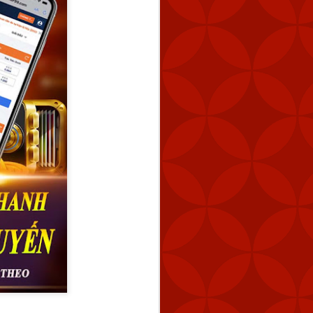
y tín
trang nhà cái
Tài
i (MANPAD)
 năng phòng vệ