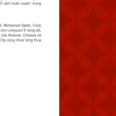
nh cấm huấn luyện" trong
 Utd. Mohamed Salah, Cody
cho Liverpool ở vòng 26,
ử của Arsenal, Chelsea và
City cũng chưa từng thua
tuyến cách Keelung 154
úc 2:59 chiều.
 tàu hải quân của Trung
 bằng cách tăng dần số
 năng răn đe và đảm bảo
ng vũ lực trực tiếp và ở