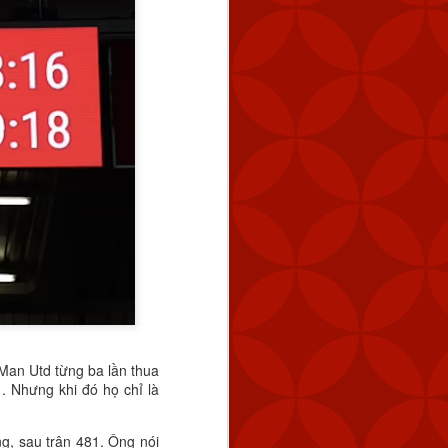
 Man Utd từng ba lần thua
. Nhưng khi đó họ chỉ là
g, sau trận 481. Ông nói