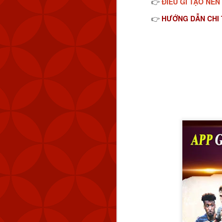
ĐIỀU GÌ TẠO NÊN
👉
HƯỚNG DẪN CHI T
👉