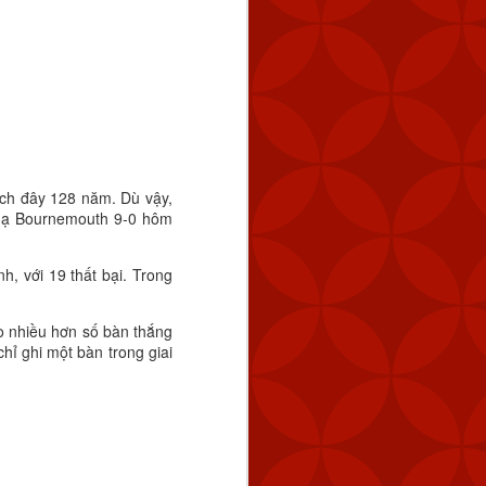
cách đây 128 năm. Dù vậy,
p hạ Bournemouth 9-0 hôm
h, với 19 thất bại. Trong
áo nhiều hơn số bàn thắng
hỉ ghi một bàn trong giai