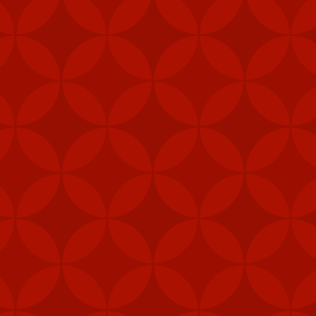
Stinger là một hệ thốn
thăng với phiên bản tên
Stinger có tầm bắn từ 
tảng quân sự trong tìn
Vào tháng 12 năm ngoái
thống thông tin chiến t
Bắc Kinh cáo buộc thư
Trung Quốc, gây nguy h
Bộ Ngoại giao Trung Qu