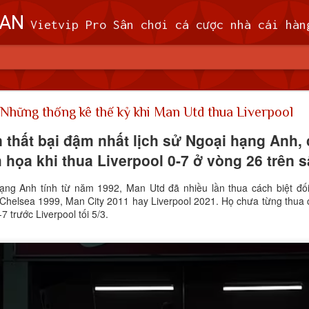
OAN
Vietvip Pro Sân chơi cá cược nhà cái hàng đầu Đài Loan. Vietvip Pro phát hành hơn 600 game cược khác nhau. Nạp tiền tại 7-Eleven, Family Mart, Okmart, Hilife, ATM. Rút tiền 24h không giới hạn. Uy tín khi bao rú
n theo dõi 9 máy bay quân sự, 5 tàu hải quân Trung 
Những thống kê thế kỷ khi Man Utd thua Liverpool
 (MND) đã theo dõi 9 máy bay quân sự và 5
thất bại đậm nhất lịch sử Ngoại hạng Anh,
 quanh Đài Loan trong khoảng thời gian từ 
 họa khi thua Liverpool 0-7 ở vòng 26 trên s
giờ sáng thứ Tư (7/2).
hạng Anh tính từ năm 1992, Man Utd đã nhiều lần thua cách biệt đố
helsea 1999, Man City 2011 hay Liverpool 2021. Họ chưa từng thua các
ã cử máy bay, tàu hải quân và triển khai các hệ thống tên lửa trên đấ
7 trước Liverpool tối 5/3.
i phóng Nhân dân (PLA), theo MND. Không có máy bay PLA nào vượt
đi vào vùng nhận dạng phòng không (ADIZ) của nước này trong thời gi