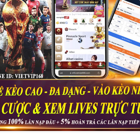
Đăng
7th February 2024
bởi
VietVip Pro
VIETVIP
Kèo C1
lô đề
Man Und
mỹ
Nga
phạt
Taiwan
trang game u
xỉu
tàu sân bay
tập trận
VietVip pro
vietvip666
xkld
đài loan
Mỹ cấp thêm tên lửa cho Đài Loan
m các hệ thống tên lửa phòng không vác va
ài Loan vào năm ngoái nhằm tăng cường khả
heo Taipei Times.