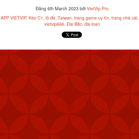
khu vực trung tâm, như quân cảnh, thủy quân lục chiến và các đơn 
Đăng
6th March 2023
bởi
VietVip Pro
khí được cấp theo Đạo luật ủy quyền quốc phòng (NDAA) của Mỹ, cho 
 APP VIETVIP
Kèo C1
lô đề
Taiwan
trang game uy tín
trang nhà cái
Loan", Taipei Times đưa tin hôm 5/2.
vietvip666
Đài Bắc
đài loan
, gói viện trợ mới nhất của Mỹ cho Đài Loan còn bao gồm 1.000 khẩu
thống radar cũng như hệ thống tập huấn tên lửa Harpoon.