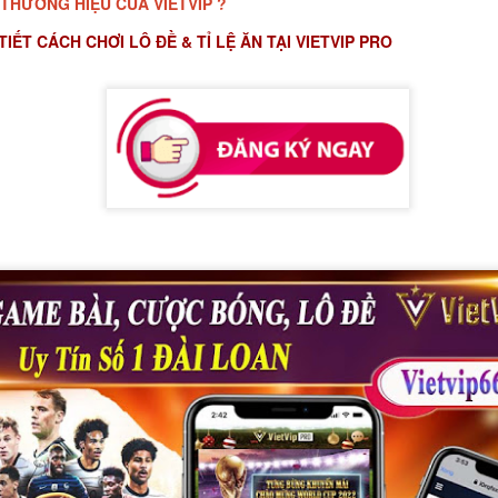
 THƯƠNG HIỆU CỦA VIETVIP ?
IẾT CÁCH CHƠI LÔ ĐỀ & TỈ LỆ ĂN TẠI VIETVIP PRO