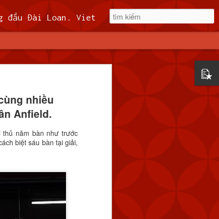
t, miễn phí 60kuai phí rút tiền. Hệ thống khuyến mãi cho cả hội viên mới và hội viên cũ, cskh 1:1 24/7.
Quốc
 tàu hải quân
 cùng nhiều
6 giờ sáng thứ
ân Anfield.
i thủ năm bàn như trước
h biệt sáu bàn tại giải,
t liền để giám sát hoạt
 qua đường trung tuyến
an đó.