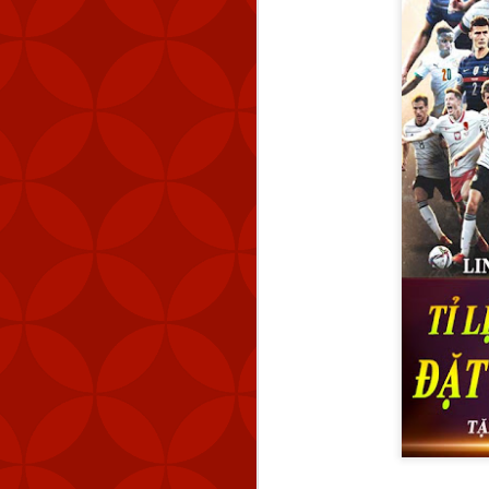
Nhãn:
CÁCH TẢI APP 
FEB
6
Mỹ đã gửi thê
Stinger tới Đ
của hòn đảo, t