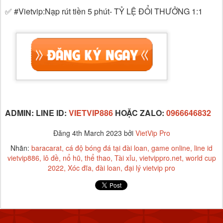
✅ #Vietvip:Nạp rút tiền 5 phút- TỶ LỆ ĐỔI THƯỞNG 1:1
ADMIN: LINE ID:
VIETVIP886
HOẶC ZALO:
0966646832
Đăng
4th March 2023
bởi
VietVip Pro
Nhãn:
baracarat
cá độ bóng đá tại đài loan
game online
line id
vietvip886
lô đề
nổ hũ
thể thao
Tài xỉu
vietvippro.net
world cup
2022
Xóc đĩa
đài loan
đại lý vietvip pro