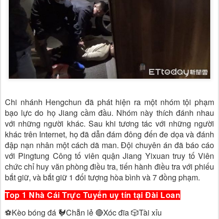
Chi nhánh Hengchun đã phát hiện ra một nhóm tội phạm
bạo lực do họ Jiang cầm đầu. Nhóm này thích đánh nhau
với những người khác. Sau khi tương tác với những người
khác trên Internet, họ đã dẫn đám đông đến đe dọa và đánh
đập nạn nhân một cách dã man. Đội chuyên án đã báo cáo
với Pingtung Công tố viên quận Jiang Yixuan truy tố Viên
chức chỉ huy văn phòng điều tra, tiến hành điều tra với phiếu
bắt giữ, và bắt giữ 1 đối tượng hòa bình và 7 đồng phạm.
Top 1 Nhà Cái Trực Tuyến uy tín tại Đài Loan
⚽️Kèo bóng đá 🐓Chẵn lẻ 🔴Xóc đĩa 🎲Tài xỉu