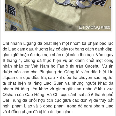
Chi nhánh Ligang đã phát hiện một nhóm tội phạm bạo lực
do Liao cầm đầu, thường lấy cớ gây rối bằng cách đánh đập,
giam giữ hoặc đe dọa nạn nhân một cách thô bạo. Vào ngày
6 tháng 1, chúng đã thực hiện vụ án đánh chết một công
nhân nhập cư Việt Nam họ Fan ở thị trấn Gaoshu. Vụ án
được báo cáo cho Pingtung do Công tố viên đặc biệt Lin
Jiquan chỉ đạo điều tra, sau khi điều tra chuyên sâu, người
ta phát hiện ra rằng Liao Suan và những người khác đã
phạm tội tống tiền khác và giam giữ nạn nhân ở khu vực
Qishan của Cao Hùng. Và Chi cục cảnh sát số 6 thành phố
Đài Trung đã phối hợp tích cực giữa các đơn vị để truy bắt
nghi phạm Liao và 5 đồng phạm, trong đó nghi phạm Liao
và 4 đồng phạm đã bị tòa án tạm giam.