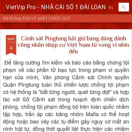
VietVip Pro - NHÀ CÁI SỐ 1 ĐÀI LOAN
Vietvip Pro Sân chơi cá cược nhà cái hàng đầu Đài Loan. Vietvip Pro phát hành hơn 600 game cược khác nhau. Nạp tiền tại 7-Eleven, Family Mart, Okmart, Hilife, ATM. Rút tiền 24h không giới hạn. Uy tín khi bao rút, miễn phí 60kuai phí rút tiền. Hệ thống khuyến mãi cho cả hội viên mới và hội viên cũ, cskh 1:1 24/7.
Hệ thống ĐẠI LÝ mới | CSKH 24/7
Cảnh sát Pingtung bắt giữ băng đảng đánh
MAR
công nhân nhập cư Việt Nam tử vong vì nhìn
4
đểu
Để tăng cường tìm kiếm và báo cáo bằng chứng tội
phạm về các phần tử bạo lực trong phạm vi quyền
hạn của mình, Văn phòng Cảnh sát Chính quyền
Quận Pingtung tuân thủ chiến lược chống tội phạm
có hệ thống là "bắt từng người, quét từng đợt" và hợp
tác với Sở Cảnh sát trong hoạch định chiến dịch
phòng, chống tội phạm đồng bộ trên toàn quốc nhằm
tập hợp, trấn áp các băng nhóm Mafia có thể hoạt
động hoặc bao vây các tụ điểm gây nguy cơ mất an
ninh trật tự, đồng thời quyết liệt thực hiện các nhiệm