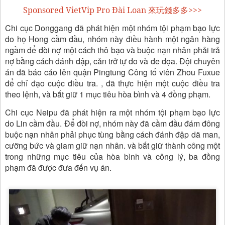
Sponsored VietVip Pro Đài Loan 來玩錢多多>>>
Chi cục Donggang đã phát hiện một nhóm tội phạm bạo lực
do họ Hong cầm đầu, nhóm này điều hành một ngân hàng
ngầm để đòi nợ một cách thô bạo và buộc nạn nhân phải trả
nợ bằng cách đánh đập, cản trở tự do và đe dọa. Đội chuyên
án đã báo cáo lên quận Pingtung Công tố viên Zhou Fuxue
để chỉ đạo cuộc điều tra. , đã thực hiện một cuộc điều tra
theo lệnh, và bắt giữ 1 mục tiêu hòa bình và 4 đồng phạm.
Chi cục Neipu đã phát hiện ra một nhóm tội phạm bạo lực
do Lin cầm đầu. Để đòi nợ, nhóm này đã cầm đầu đám đông
buộc nạn nhân phải phục tùng bằng cách đánh đập dã man,
cưỡng bức và giam giữ nạn nhân. và bắt giữ thành công một
trong những mục tiêu của hòa bình và công lý, ba đồng
phạm đã được đưa đến vụ án.