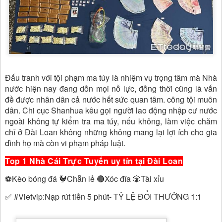
Đấu tranh với tội phạm ma túy là nhiệm vụ trọng tâm mà Nhà
nước hiện nay đang dồn mọi nỗ lực, đồng thời cũng là vấn
đề được nhân dân cả nước hết sức quan tâm. công tội muôn
dân. Chi cục Shanhua kêu gọi người lao động nhập cư nước
ngoài không tự kiểm tra ma túy, nếu không, làm việc chăm
chỉ ở Đài Loan không những không mang lại lợi ích cho gia
đình họ mà còn vi phạm pháp luật.
Top 1 Nhà Cái Trực Tuyến uy tín tại Đài Loan
⚽️Kèo bóng đá 🐓Chẵn lẻ 🔴Xóc đĩa 🎲Tài xỉu
✅ #Vietvip:Nạp rút tiền 5 phút- TỶ LỆ ĐỔI THƯỞNG 1:1