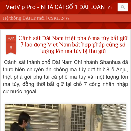
VietVip Pro - NHÀ CÁI SỐ 1 ĐÀI LOAN
Vietvip Pro Sân chơi cá cược nhà cái hàng đầu Đài Loan. Vietvip Pro phát hành hơn 600 game cược khác nhau. Nạp tiền tại 7-Eleven, Family Mart, Okmart, Hilife, ATM. Rút tiền 24h không giới hạn. Uy tín khi bao rút, miễn phí 60kuai phí rút tiền. Hệ thống khuyến mãi cho cả hội viên mới và hội viên cũ, cskh 1:1 24/7.
Hệ thống ĐẠI LÝ mới | CSKH 24/7
Cảnh sát Đài Nam triệt phá ổ ma túy bắt giữ
MAR
7 lao động Việt Nam bất hợp pháp cùng số
9
lượng lớn ma túy bị thu giữ
Cảnh sát thành phố Đài Nam Chi nhánh Shanhua đã
thực hiện chuyên án chống ma túy đợt thứ 8 ở Anju,
triệt phá gói phụ túi cà phê ma túy và một lượng lớn
ma túy, đồng thời bắt giữ tại chỗ 7 công nhân nhập
cư nước ngoài.