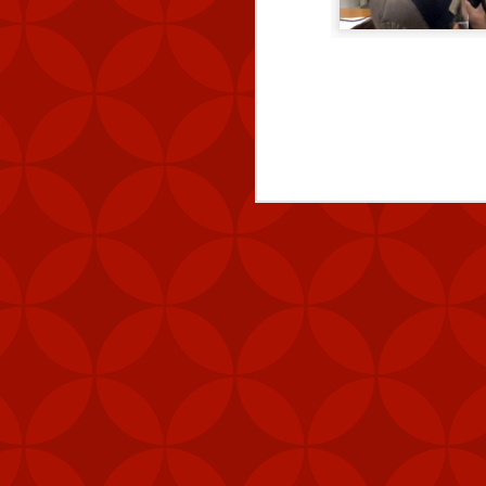
quy mô lớn”.
Xem thêm:
HƯỚNG DẪN CÀI A
👉
ĐIỀU GÌ TẠO NÊN 
👉
HƯỚNG DẪN CHI TI
👉