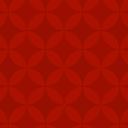
Mỹ cấp thêm tên lửa cho Đài Loan
m các hệ thống tên lửa phòng không vác va
ài Loan vào năm ngoái nhằm tăng cường khả
heo Taipei Times.
khu vực trung tâm, như quân cảnh, thủy quân lục chiến và các đơn 
khí được cấp theo Đạo luật ủy quyền quốc phòng (NDAA) của Mỹ, cho 
Loan", Taipei Times đưa tin hôm 5/2.
, gói viện trợ mới nhất của Mỹ cho Đài Loan còn bao gồm 1.000 khẩu
thống radar cũng như hệ thống tập huấn tên lửa Harpoon.