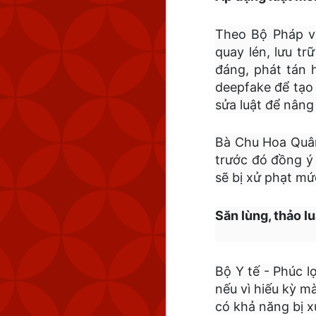
Theo Bộ Pháp v
quay lén, lưu t
đáng, phát tán 
deepfake để tạo 
sửa luật để nâng
Bà Chu Hoa Quân
trước đó đồng ý 
sẽ bị xử phạt mứ
Săn lùng, thảo l
Bộ Y tế - Phúc l
nếu vì hiếu kỳ m
có khả năng bị x