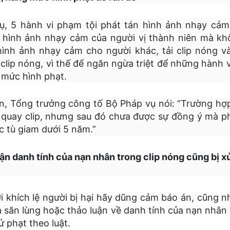
ụ, 5 hành vi phạm tội phát tán hình ảnh nhạy cả
rữ hình ảnh nhạy cảm của người vị thành niên mà kh
hình ảnh nhạy cảm cho người khác, tải clip nóng v
clip nóng, vì thế để ngăn ngừa triệt để những hành v
 mức hình phạt.
, Tổng trưởng công tố Bộ Pháp vụ nói: “Trường hợ
quay clip, nhưng sau đó chưa được sự đồng ý mà phá
c tù giam dưới 5 năm.”
uận danh tính của nạn nhân trong clip nóng cũng bị x
ợi khích lệ người bị hại hãy dũng cảm báo án, cũng 
à săn lùng hoặc thảo luận về danh tính của nạn nhân
ử phạt theo luật.