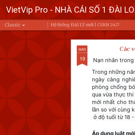
VietVip Pro - NHÀ CÁI SỐ 1 ĐÀI L
Classic
Hệ thống ĐẠI LÝ mới | CSKH 24/7
Đài Loa
FEB
Các v
MAR
7
Bộ Quốc phòng
19
Nạn nhân trong c
Trung Quốc bay
Trong những năm 
Ba (6/2) đến 6 
ngày càng nghiê
phòng chống bóc
Để đáp trả, Đài Loan đ
động của Quân đội Giả
qua vừa thực thi
eo biển Đài Loan hoặc 
mới nhất cho th
lần so với cùng 
ở độ tuổi từ 18 -
Áp dụng luật mới