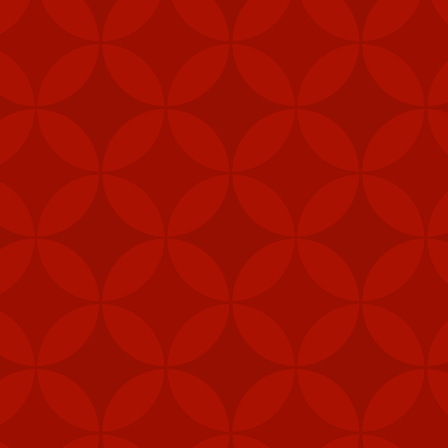
i (MANPAD)
 năng phòng vệ
vị lực lượng đặc nhiệm,
phép để tăng cường khả
 pháo M240B, 80.000 bộ