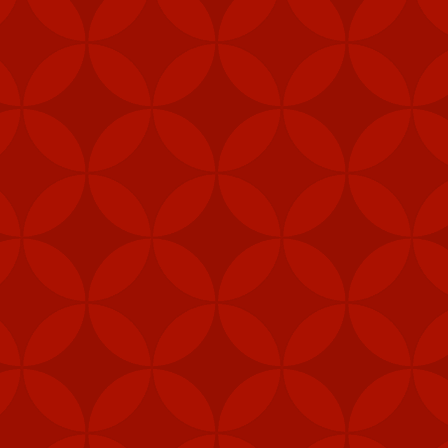
FEB
6
Mỹ đã gửi thê
Stinger tới Đ
của hòn đảo, t
"Các đơn vị phòng thủ 
được ưu tiên nhận vũ 
năng phòng vệ của Đài 
Ngoài tên lửa Stinger
thiết bị chiến đấu, hệ 