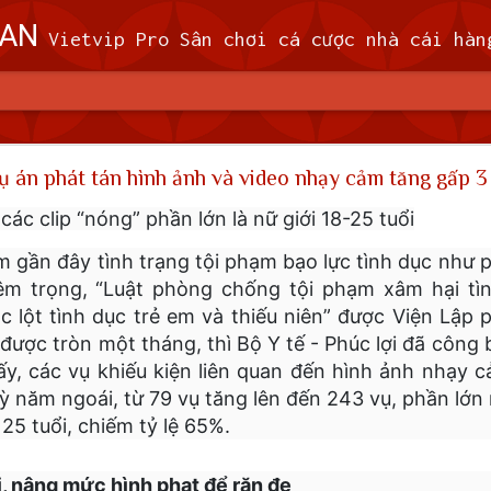
OAN
Vietvip Pro Sân chơi cá cược nhà cái hàng đầu Đài Loan. Vietvip Pro phát hành hơn 600 game cược khác nhau. Nạp tiền tại 7-Eleven, Family Mart, Okmart, Hilife, ATM. Rút tiền 24h không giới hạn. Uy tín khi bao rú
n theo dõi 9 máy bay quân sự, 5 tàu hải quân Trung 
ụ án phát tán hình ảnh và video nhạy cảm tăng gấp 3
 (MND) đã theo dõi 9 máy bay quân sự và 5
ác clip “nóng” phần lớn là nữ giới 18-25 tuổi
 quanh Đài Loan trong khoảng thời gian từ 
gần đây tình trạng tội phạm bạo lực tình dục như p
giờ sáng thứ Tư (7/2).
m trọng, “Luật phòng chống tội phạm xâm hại tình
 lột tình dục trẻ em và thiếu niên” được Viện Lập 
ã cử máy bay, tàu hải quân và triển khai các hệ thống tên lửa trên đấ
i phóng Nhân dân (PLA), theo MND. Không có máy bay PLA nào vượt
 được tròn một tháng, thì Bộ Y tế - Phúc lợi đã công
đi vào vùng nhận dạng phòng không (ADIZ) của nước này trong thời gi
ấy, các vụ khiếu kiện liên quan đến hình ảnh nhạy 
kỳ năm ngoái, từ 79 vụ tăng lên đến 243 vụ, phần lớn 
 25 tuổi, chiếm tỷ lệ 65%.
, nâng mức hình phạt để răn đe