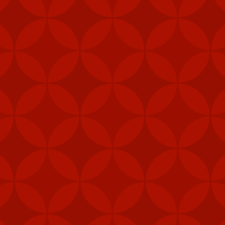
Đăng
7th February 2024
bởi
VietVip Pro
VIETVIP
Kèo C1
lô đề
Man Und
mỹ
Nga
phạt
Taiwan
trang game u
xỉu
tàu sân bay
tập trận
VietVip pro
vietvip666
xkld
đài loan