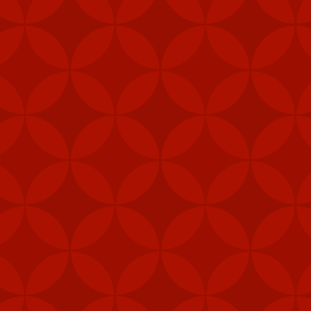
y tín
trang nhà cái
Tài