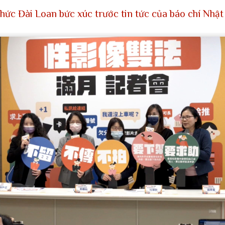
hức Đài Loan bức xúc trước tin tức của báo chí Nhậ
một khinh khí cầu của Trung Quốc hôm thứ Ba băng qua đường trung 
lúc 12:56 trưa. Khinh khí cầu di chuyển về phía đông bắc và biến mất l
n tại trong tháng này, Đài Loan đã theo dõi 61 máy bay quân sự và 30
ăm 2020, Trung Quốc đã tăng cường sử dụng chiến thuật vùng xám
và tàu hải quân hoạt động quanh Đài Loan.
ược định nghĩa là “một nỗ lực hoặc một loạt nỗ lực vượt ra ngoài khả
ằm đạt được các mục tiêu an ninh của một quốc gia mà không cần sử dụ