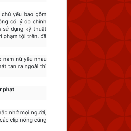
m chủ yếu bao gồm
ông có lý do chính
à sử dụng kỹ thuật
i phạm tội trên, đã
p nam nữ yêu nhau
t tán ra ngoài thì
ử phạt
nhắc nhở mọi người,
 các clip nóng cũng