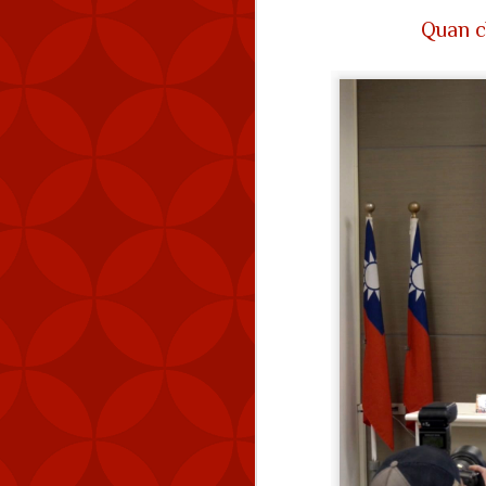
Quan c
MND cũng đã theo dõi 
km (83 NM) về phía tây 
Tính đến thời điểm hiệ
Quốc. Kể từ tháng 9 n
lượng máy bay quân sự 
Chiến thuật vùng xám đ
ở trạng thái ổn định nh