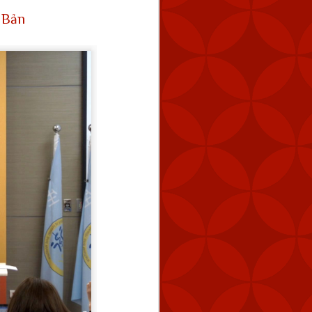
t Bản
tuyến cách Keelung 154
úc 2:59 chiều.
 tàu hải quân của Trung
 bằng cách tăng dần số
 năng răn đe và đảm bảo
ng vũ lực trực tiếp và ở