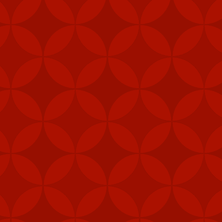
Stinger là một hệ thốn
thăng với phiên bản tên
Stinger có tầm bắn từ 
tảng quân sự trong tìn
Vào tháng 12 năm ngoái
thống thông tin chiến t
Bắc Kinh cáo buộc thư
Trung Quốc, gây nguy h
Bộ Ngoại giao Trung Qu