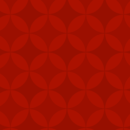
hể sử dụng từ trên trực
hanh chóng trên các nền
 USD để giúp duy trì hệ
và lợi ích an ninh của
ân sự của Mỹ để đáp trả