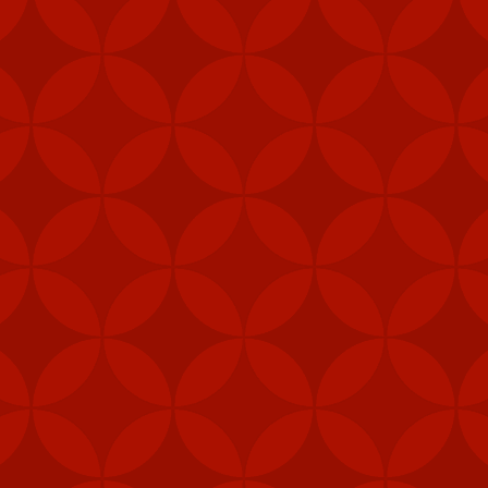
g phòng không vác vai thường sử dụng cho bộ binh, nhưng cũng có t
 lửa không đối không Stinger.
1.000 - 8.000m, kíp chiến đấu 2 thành viên, có thể được triển khai n
h huống chiến đấu.
, Bộ Ngoại giao Mỹ đã phê duyệt việc bán thiết bị trị giá 300 triệu
huật của Đài Loan.
ơng vụ bán vũ khí gần đây đã "làm suy yếu nghiêm trọng chủ quyền 
iểm nghiêm trọng cho hòa bình và ổn định ở eo biển Đài Loan".
ốc hồi tháng 1 thông báo Bắc Kinh sẽ trừng phạt 5 nhà sản xuất qu