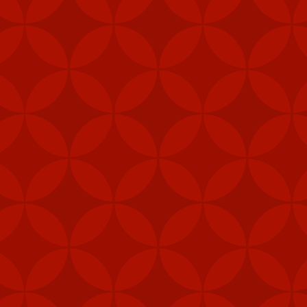
y tín
trang nhà cái
Tài
i (MANPAD)
 năng phòng vệ