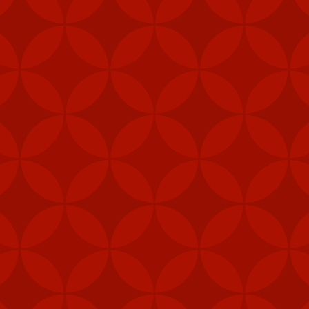
Đăng
7th February 2024
bởi
VietVip Pro
VIETVIP
Kèo C1
lô đề
Man Und
mỹ
Nga
phạt
Taiwan
trang game u
xỉu
tàu sân bay
tập trận
VietVip pro
vietvip666
xkld
đài loan
Mỹ cấp thêm tên lửa cho Đài Loan
m các hệ thống tên lửa phòng không vác va
ài Loan vào năm ngoái nhằm tăng cường khả
heo Taipei Times.