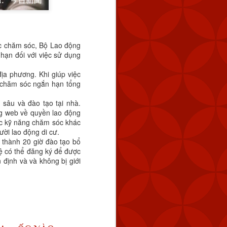
ợc chăm sóc, Bộ Lao động
hạn đối với việc sử dụng
ịa phương. Khi giúp việc
ụ chăm sóc ngắn hạn tổng
sâu và đào tạo tại nhà.
ng web về quyền lao động
ác kỹ năng chăm sóc khác
tuyến cách Keelung 154
ời lao động di cư.
úc 2:59 chiều.
 thành 20 giờ đào tạo bổ
ệ có thể đăng ký để được
 định và và không bị giới
 tàu hải quân của Trung
 bằng cách tăng dần số
 năng răn đe và đảm bảo
ng vũ lực trực tiếp và ở