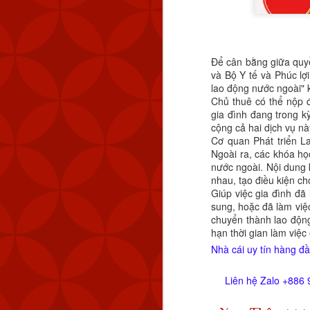
Để cân bằng giữa quy
và Bộ Y tế và Phúc l
lao động nước ngoài" 
Chủ thuê có thể nộp 
gia đình đang trong k
cộng cả hai dịch vụ n
Cơ quan Phát triển L
Ngoài ra, các khóa họ
nước ngoài. Nội dung
MND cũng đã theo dõi 
nhau, tạo điều kiện c
km (83 NM) về phía tây 
Giúp việc gia đình đã
sung, hoặc đã làm việ
chuyển thành lao động
hạn thời gian làm việc
Tính đến thời điểm hiệ
Nhà cái uy tín hàng đầ
Quốc. Kể từ tháng 9 n
lượng máy bay quân sự 
Liên hệ Zalo +886 
Chiến thuật vùng xám đ
ở trạng thái ổn định nh