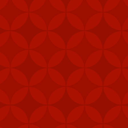
vị lực lượng đặc nhiệm,
phép để tăng cường khả
 pháo M240B, 80.000 bộ