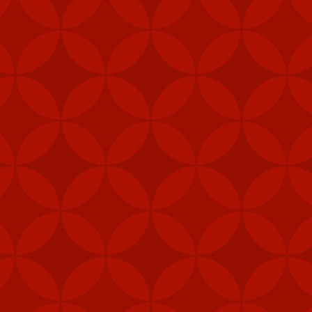
"Các đơn vị phòng thủ 
được ưu tiên nhận vũ 
năng phòng vệ của Đài 
Ngoài tên lửa Stinger
thiết bị chiến đấu, hệ 