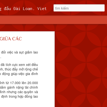
t, miễn phí 60kuai phí rút tiền. Hệ thống khuyến mãi cho cả hội viên mới và hội viên cũ, cskh 1:1 24/7.
Quốc
 GIỮA CÁC
 tàu hải quân
đổi việc và sụt giảm lao
6 giờ sáng thứ
.
 đã tích cực xem xét điều
ình, thúc đẩy mở rộng chế
t liền để giám sát hoạt
 động giúp việc gia đình
 qua đường trung tuyến
an đó.
ỉnh từ 17.000 lên 20.000
giảm gánh nặng tài chính
 đình nhưng các quyền và
y định trong hợp đồng lao