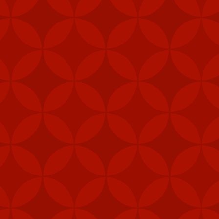
Nhãn:
CÁCH TẢI APP 
FEB
6
Mỹ đã gửi thê
Stinger tới Đ
của hòn đảo, t