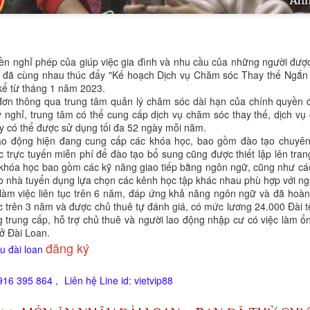
ền nghỉ phép của giúp việc gia đình và nhu cầu của những người đư
ợi đã cùng nhau thúc đẩy "Kế hoạch Dịch vụ Chăm sóc Thay thế Ngắn 
kể từ tháng 1 năm 2023.
đơn thông qua trung tâm quản lý chăm sóc dài hạn của chính quyền đ
ỳ nghỉ, trung tâm có thể cung cấp dịch vụ chăm sóc thay thế, dịch v
ày có thể được sử dụng tối đa 52 ngày mỗi năm.
ao động hiện đang cung cấp các khóa học, bao gồm đào tạo chuyên 
c trực tuyến miễn phí để đào tạo bổ sung cũng được thiết lập lên tra
 khóa học bao gồm các kỹ năng giao tiếp bằng ngôn ngữ, cũng như c
một khinh khí cầu của Trung Quốc hôm thứ Ba băng qua đường trung 
ho nhà tuyển dụng lựa chọn các kênh học tập khác nhau phù hợp với ngư
lúc 12:56 trưa. Khinh khí cầu di chuyển về phía đông bắc và biến mất l
 làm việc liên tục trên 6 năm, đáp ứng khả năng ngôn ngữ và đã hoàn
c trên 3 năm và được chủ thuê tự đánh giá, có mức lương 24.000 Đài t
 trung cấp, hỗ trợ chủ thuê và người lao động nhập cư có việc làm ổn
 ở Đài Loan.
n tại trong tháng này, Đài Loan đã theo dõi 61 máy bay quân sự và 30
đăng ký
u đài loan
ăm 2020, Trung Quốc đã tăng cường sử dụng chiến thuật vùng xám
và tàu hải quân hoạt động quanh Đài Loan.
916 395 864 ,
Liên hệ Line id: vietvip88
ược định nghĩa là “một nỗ lực hoặc một loạt nỗ lực vượt ra ngoài khả
ằm đạt được các mục tiêu an ninh của một quốc gia mà không cần sử dụ