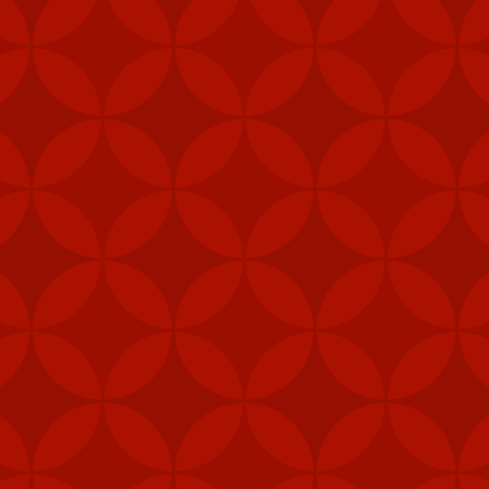
khu vực trung tâm, như quân cảnh, thủy quân lục chiến và các đơn 
khí được cấp theo Đạo luật ủy quyền quốc phòng (NDAA) của Mỹ, cho 
Loan", Taipei Times đưa tin hôm 5/2.
, gói viện trợ mới nhất của Mỹ cho Đài Loan còn bao gồm 1.000 khẩu
thống radar cũng như hệ thống tập huấn tên lửa Harpoon.