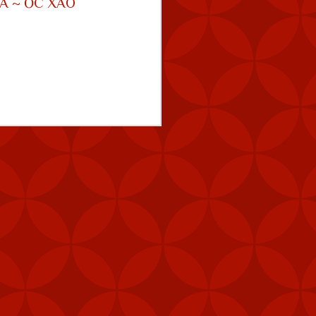
A ~ ỐC XÀO