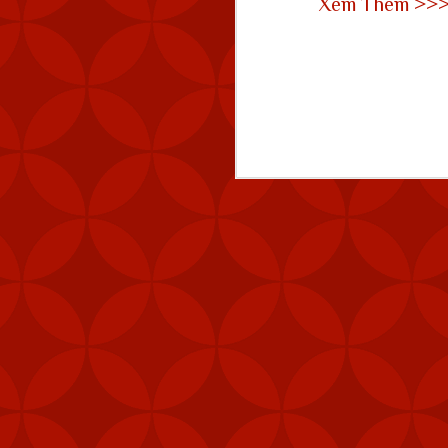
Xem Thêm >>
quy mô lớn”.
Xem thêm:
HƯỚNG DẪN CÀI A
👉
ĐIỀU GÌ TẠO NÊN 
👉
HƯỚNG DẪN CHI TI
👉