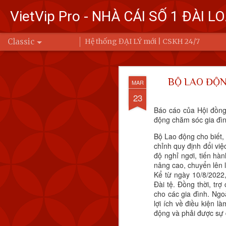
VietVip Pro - NHÀ CÁI SỐ 1 ĐÀI L
Classic
Hệ thống ĐẠI LÝ mới | CSKH 24/7
Đài Loa
FEB
BỘ LAO ĐỘN
MAR
7
Bộ Quốc phòng
23
Báo cáo của Hội đồng 
Trung Quốc bay
động chăm sóc gia đìn
Ba (6/2) đến 6 
Bộ Lao động cho biết,
chỉnh quy định đổi vi
Để đáp trả, Đài Loan đ
độ nghỉ ngơi, tiến hà
động của Quân đội Giả
nâng cao, chuyển lên 
eo biển Đài Loan hoặc 
Kể từ ngày 10/8/2022,
Đài tệ. Đồng thời, tr
cho các gia đình. Ngo
lợi ích về điều kiện l
động và phải được sự 