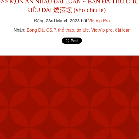
>>>
MÓN ĂN NHẬU ĐÀI LOAN ~ BẠN ĐÃ THỬ CHƯ
KIỂU ĐÀI 燒酒螺 (sho chiu lé)
Đăng
23rd March 2023
bởi
VietVip Pro
PP & ĐĂNG KÝ TÀI KHOẢN VIETVIP PRO ĐƠN GIẢN
Nhãn:
Bóng Đá
CS.P
thể thao
tin tức
VietVip pro
đài loan
THƯƠNG HIỆU CỦA VIETVIP ?
ẾT CÁCH CHƠI LÔ ĐỀ & TỈ LỆ ĂN TẠI VIETVIP PRO