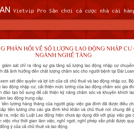
OAN
Vietvip Pro Sân chơi cá cược nhà cái hàng đầu Đài Loan. Vietvip Pro phát hành hơn 600 game cược khác nhau. Nạp tiền tại 7-Eleven, Family Mart, Okmart, Hilife, ATM. Rút tiền 24h không giới hạn. Uy tín khi bao rú
n theo dõi 9 máy bay quân sự, 5 tàu hải quân Trung 
G PHẢN HỒI VỀ SỐ LƯỢNG LAO ĐỘNG NHẬP CƯ
NGÀNH NGHỀ TĂNG
 (MND) đã theo dõi 9 máy bay quân sự và 5
giám sát chỉ ra rằng sự gia tăng số lượng lao động nhập cư chuyển 
 quanh Đài Loan trong khoảng thời gian từ 
h đã ảnh hưởng đến chất lượng chăm sóc cho người bệnh tại Đài Loan
giờ sáng thứ Tư (7/2).
 xem xét đến quyền và lợi ích của cả chủ thuê và lao động nhập cư, Bộ
ệc lao động nhập cư, cải thiện mức lương của lao động chăm sóc gia đ
ã cử máy bay, tàu hải quân và triển khai các hệ thống tên lửa trên đấ
nh đào tạo bổ sung để cải thiện kỹ năng chăm sóc và khuyến khích lao
i phóng Nhân dân (PLA), theo MND. Không có máy bay PLA nào vượt
làm lao động trung cấp.
đi vào vùng nhận dạng phòng không (ADIZ) của nước này trong thời gi
 tiền lương hàng tháng của người giúp việc gia đình đã được điều ch
ợ cấp tiền lương cho các gia đình khó khăn và chủ thuê nói chung để 
ài ra, mặc dù Luật Lao động hiện chưa áp dụng đối với giúp việc gia
àm việc như thời gian làm việc, nghỉ ngơi, nghỉ phép vẫn phải được qu
đồng ý của cả chủ thuê và lao động.