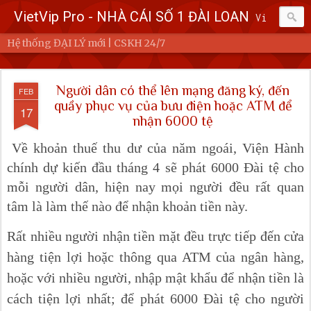
VietVip Pro - NHÀ CÁI SỐ 1 ĐÀI LOAN
Vietvip Pro Sân chơi cá cược nhà cái hàng đầu Đài Loan. Vietvip Pro phát hành hơn 600 game cược khác nhau. Nạp tiền tại 7-Eleven, Family Mart, Okmart, Hilife, ATM. Rút tiền 24h không giới hạn. Uy tín khi bao rút, miễn phí 60kuai phí rút tiền. Hệ thống khuyến mãi cho cả hội viên mới và hội viên cũ, cskh 1:1 24/7.
Hệ thống ĐẠI LÝ mới | CSKH 24/7
Người dân có thể lên mạng đăng ký, đến
FEB
quầy phục vụ của bưu điện hoặc ATM để
17
nhận 6000 tệ
Về khoản thuế thu dư của năm ngoái, Viện Hành
chính dự kiến đầu tháng 4 sẽ phát 6000 Đài tệ cho
mỗi người dân, hiện nay mọi người đều rất quan
tâm là làm thế nào để nhận khoản tiền này.
Rất nhiều người nhận tiền mặt đều trực tiếp đến cửa
hàng tiện lợi hoặc thông qua ATM của ngân hàng,
hoặc với nhiều người, nhập mật khẩu để nhận tiền là
cách tiện lợi nhất; để phát 6000 Đài tệ cho người