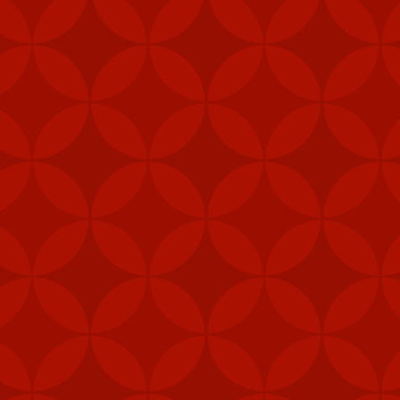
hể sử dụng từ trên trực
hanh chóng trên các nền
 USD để giúp duy trì hệ
và lợi ích an ninh của
ân sự của Mỹ để đáp trả