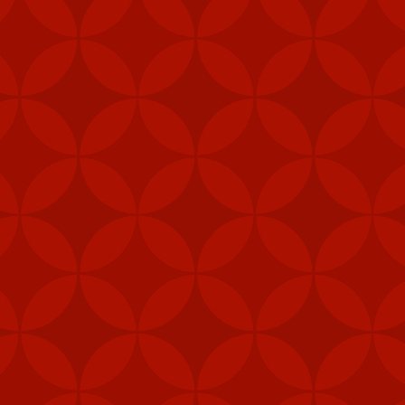
"Các đơn vị phòng thủ 
được ưu tiên nhận vũ 
năng phòng vệ của Đài 
Ngoài tên lửa Stinger
thiết bị chiến đấu, hệ 