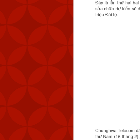
Đây là lần thứ hai ha
sửa chữa dự kiến ​​sẽ 
triệu Đài tệ.
MND cũng đã theo dõi 
km (83 NM) về phía tây 
Tính đến thời điểm hiệ
Quốc. Kể từ tháng 9 n
lượng máy bay quân sự 
Chiến thuật vùng xám đ
Chunghwa Telecom đã h
ở trạng thái ổn định nh
thứ Năm (16 tháng 2), 