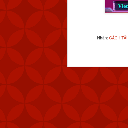
Nhãn:
CÁCH TẢI
Nhãn:
CÁCH TẢI APP 
FEB
6
Mỹ đã gửi thê
Stinger tới Đ
của hòn đảo, t