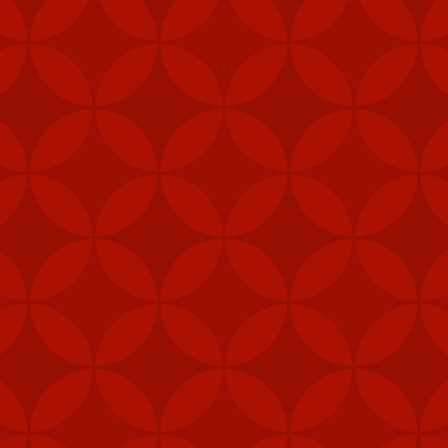
khu vực trung tâm, như quân cảnh, thủy quân lục chiến và các đơn 
khí được cấp theo Đạo luật ủy quyền quốc phòng (NDAA) của Mỹ, cho 
Loan", Taipei Times đưa tin hôm 5/2.
, gói viện trợ mới nhất của Mỹ cho Đài Loan còn bao gồm 1.000 khẩu
thống radar cũng như hệ thống tập huấn tên lửa Harpoon.