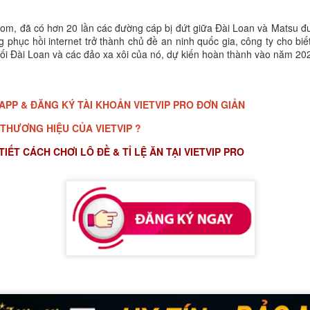
m, đã có hơn 20 lần các đường cáp bị đứt giữa Đài Loan và Matsu đ
 phục hồi internet trở thành chủ đề an ninh quốc gia, công ty cho bi
i Đài Loan và các đảo xa xôi của nó, dự kiến ​​hoàn thành vào năm 20
PP & ĐĂNG KÝ TÀI KHOẢN VIETVIP PRO ĐƠN GIẢN
THƯƠNG HIỆU CỦA VIETVIP ?
ẾT CÁCH CHƠI LÔ ĐỀ & TỈ LỆ ĂN TẠI VIETVIP PRO
APP & ĐĂNG KÝ TÀI KHOẢN VIETVIP PRO ĐƠN GIẢN
 THƯƠNG HIỆU CỦA VIETVIP ?
IẾT CÁCH CHƠI LÔ ĐỀ & TỈ LỆ ĂN TẠI VIETVIP PRO