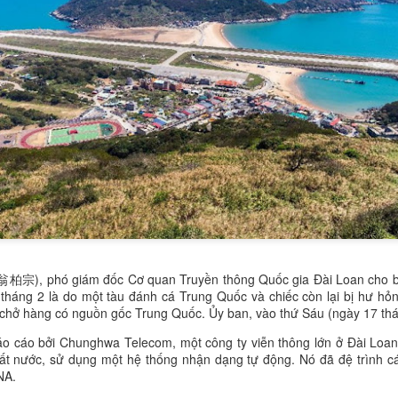
柏宗), phó giám đốc Cơ quan Truyền thông Quốc gia Đài Loan cho bi
 tháng 2 là do một tàu đánh cá Trung Quốc và chiếc còn lại bị hư hỏ
 chở hàng có nguồn gốc Trung Quốc. Ủy ban, vào thứ Sáu (ngày 17 thá
áo cáo bởi Chunghwa Telecom, một công ty viễn thông lớn ở Đài Loa
ất nước, sử dụng một hệ thống nhận dạng tự động. Nó đã đệ trình c
NA.