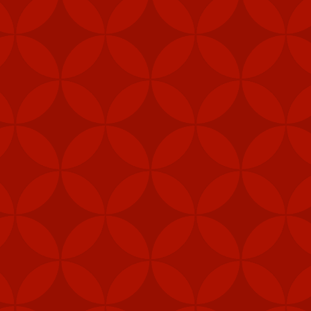
Stinger là một hệ thốn
thăng với phiên bản tên
Stinger có tầm bắn từ 
tảng quân sự trong tìn
Vào tháng 12 năm ngoái
thống thông tin chiến t
Bắc Kinh cáo buộc thư
Trung Quốc, gây nguy h
Bộ Ngoại giao Trung Qu