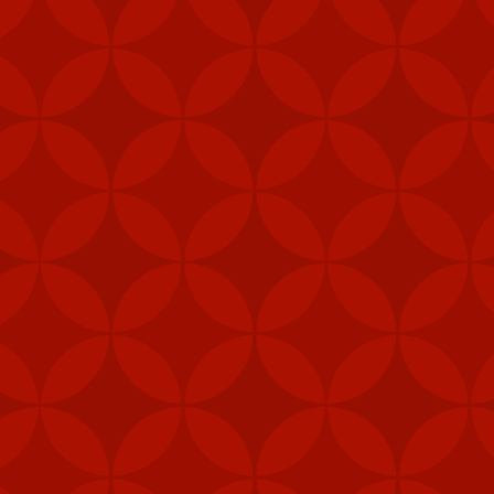
vị lực lượng đặc nhiệm,
phép để tăng cường khả
 pháo M240B, 80.000 bộ