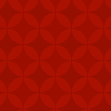
g phòng không vác vai thường sử dụng cho bộ binh, nhưng cũng có t
 lửa không đối không Stinger.
1.000 - 8.000m, kíp chiến đấu 2 thành viên, có thể được triển khai n
h huống chiến đấu.
, Bộ Ngoại giao Mỹ đã phê duyệt việc bán thiết bị trị giá 300 triệu
huật của Đài Loan.
ơng vụ bán vũ khí gần đây đã "làm suy yếu nghiêm trọng chủ quyền 
iểm nghiêm trọng cho hòa bình và ổn định ở eo biển Đài Loan".
ốc hồi tháng 1 thông báo Bắc Kinh sẽ trừng phạt 5 nhà sản xuất qu