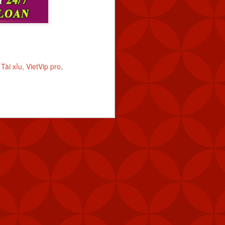
Tài xỉu
VietVip pro
y tín
trang nhà cái
Tài
i (MANPAD)
 năng phòng vệ