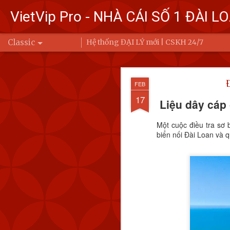
VietVip Pro - NHÀ CÁI SỐ 1 ĐÀI L
Classic
Hệ thống ĐẠI LÝ mới | CSKH 24/7
Đài Loa
FEB
FEB
7
Bộ Quốc phòng
17
Liệu dây cáp 
Trung Quốc bay
Một cuộc điều tra sơ 
Ba (6/2) đến 6 
biển nối Đài Loan và 
Để đáp trả, Đài Loan đ
động của Quân đội Giả
eo biển Đài Loan hoặc 