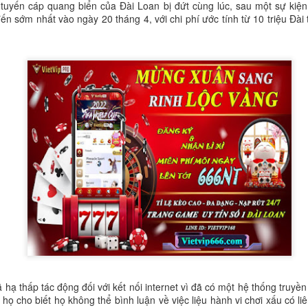
i tuyến cáp quang biển của Đài Loan bị đứt cùng lúc, sau một sự kiệ
đến sớm nhất vào ngày 20 tháng 4, với chi phí ước tính từ 10 triệu Đà
một khinh khí cầu của Trung Quốc hôm thứ Ba băng qua đường trung 
lúc 12:56 trưa. Khinh khí cầu di chuyển về phía đông bắc và biến mất l
n tại trong tháng này, Đài Loan đã theo dõi 61 máy bay quân sự và 30
ăm 2020, Trung Quốc đã tăng cường sử dụng chiến thuật vùng xám
và tàu hải quân hoạt động quanh Đài Loan.
ược định nghĩa là “một nỗ lực hoặc một loạt nỗ lực vượt ra ngoài khả
ạ thấp tác động đối với kết nối internet vì đã có một hệ thống truyề
ằm đạt được các mục tiêu an ninh của một quốc gia mà không cần sử dụ
họ cho biết họ không thể bình luận về việc liệu hành vi chơi xấu có l