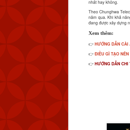
quy mô lớn”.
nhất hay không.
Theo Chunghwa Teleco
Xem thêm:
năm qua. Khi khả năng
đang được xây dựng nố
HƯỚNG DẪN CÀI A
👉
Xem thêm:
ĐIỀU GÌ TẠO NÊN 
👉
HƯỚNG DẪN CHI TI
HƯỚNG DẪN CÀI 
👉
👉
ĐIỀU GÌ TẠO NÊN
👉
HƯỚNG DẪN CHI T
👉