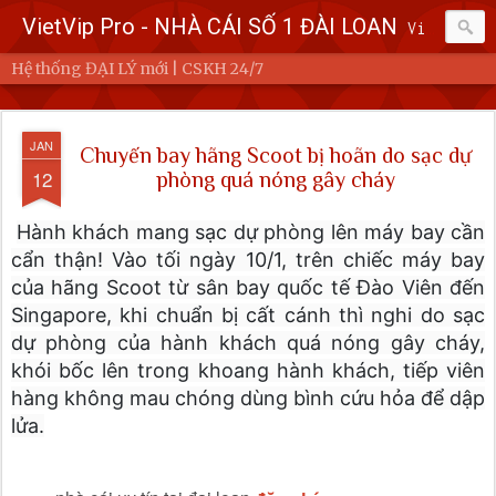
VietVip Pro - NHÀ CÁI SỐ 1 ĐÀI LOAN
Vietvip Pro Sân chơi cá cược nhà cái hàng đầu Đài Loan. Vietvip Pro phát hành hơn 600 game cược khác nhau. Nạp tiền tại 7-Eleven, Family Mart, Okmart, Hilife, ATM. Rút tiền 24h không giới hạn. Uy tín khi bao rút, miễn phí 60kuai phí rút tiền. Hệ thống khuyến mãi cho cả hội viên mới và hội viên cũ, cskh 1:1 24/7.
Hệ thống ĐẠI LÝ mới | CSKH 24/7
JAN
Chuyến bay hãng Scoot bị hoãn do sạc dự
12
phòng quá nóng gây cháy
Hành khách mang sạc dự phòng lên máy bay cần
cẩn thận! Vào tối ngày 10/1, trên chiếc máy bay
của hãng Scoot từ sân bay quốc tế Đào Viên đến
Singapore, khi chuẩn bị cất cánh thì nghi do sạc
dự phòng của hành khách quá nóng gây cháy,
khói bốc lên trong khoang hành khách, tiếp viên
hàng không mau chóng dùng bình cứu hỏa để dập
lửa.