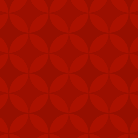
Mỹ cấp thêm tên lửa cho Đài Loan
m các hệ thống tên lửa phòng không vác va
ài Loan vào năm ngoái nhằm tăng cường khả
heo Taipei Times.
khu vực trung tâm, như quân cảnh, thủy quân lục chiến và các đơn 
khí được cấp theo Đạo luật ủy quyền quốc phòng (NDAA) của Mỹ, cho 
Loan", Taipei Times đưa tin hôm 5/2.
, gói viện trợ mới nhất của Mỹ cho Đài Loan còn bao gồm 1.000 khẩu
thống radar cũng như hệ thống tập huấn tên lửa Harpoon.