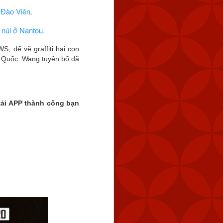
 Đào Viên.
 núi ở Nantou.
, để vẽ graffiti hai con
g Quốc. Wang tuyên bố đã
tải APP thành công bạn 