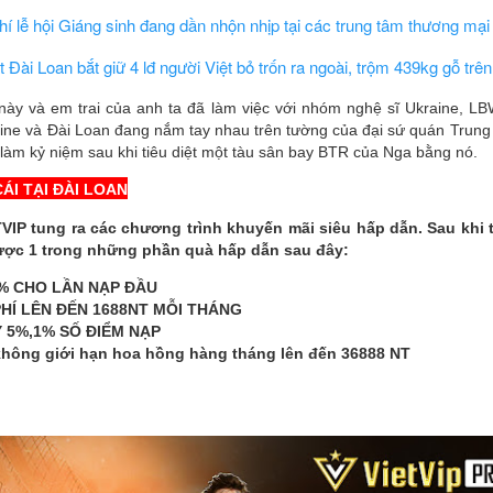
í lễ hội Giáng sinh đang dần nhộn nhịp tại các trung tâm thương mại
 Đài Loan bắt giữ 4 lđ người Việt bỏ trốn ra ngoài, trộm 439kg gỗ trên
y và em trai của anh ta đã làm việc với nhóm nghệ sĩ Ukraine, LBWS
aine và Đài Loan đang nắm tay nhau trên tường của đại sứ quán Trun
làm kỷ niệm sau khi tiêu diệt một tàu sân bay BTR của Nga bằng nó.
CÁI TẠI ĐÀI LOAN
VIP tung ra các chương trình khuyến mãi siêu hấp dẫn. Sau khi 
ược 1 trong những phần quà hấp dẫn sau đây:
% CHO LẦN NẠP ĐẦU
HÍ LÊN ĐẾN 1688NT MỖI THÁNG 
 5%,1% SỐ ĐIỂM NẠP 
 không giới hạn hoa hồng hàng tháng lên đến 36888 NT