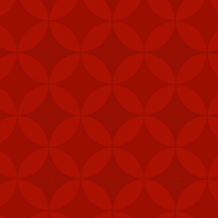
i (MANPAD)
 năng phòng vệ
vị lực lượng đặc nhiệm,
phép để tăng cường khả
 pháo M240B, 80.000 bộ