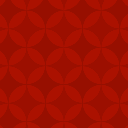
Đăng
7th February 2024
bởi
VietVip Pro
VIETVIP
Kèo C1
lô đề
Man Und
mỹ
Nga
phạt
Taiwan
trang game u
xỉu
tàu sân bay
tập trận
VietVip pro
vietvip666
xkld
đài loan