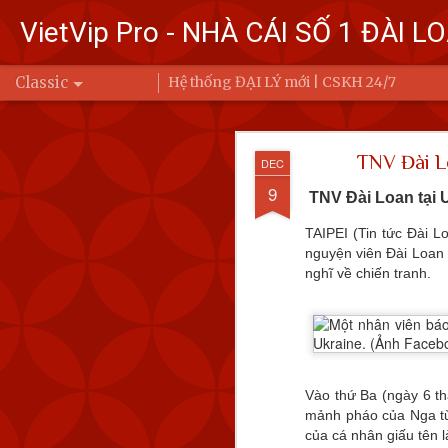
VietVip Pro - NHÀ CÁI SỐ 1 ĐÀI L
Classic
Hệ thống ĐẠI LÝ mới | CSKH 24/7
Đài Loa
FEB
TNV Đài Lo
DEC
7
Bộ Quốc phòng
9
TNV Đài Loan tại U
Trung Quốc bay
TAIPEI (Tin tức Đài 
Ba (6/2) đến 6 
nguyện viên Đài Loan 
nghĩ về chiến tranh.
Để đáp trả, Đài Loan đ
động của Quân đội Giả
eo biển Đài Loan hoặc 
Vào thứ Ba (ngày 6 t
mảnh pháo của Nga từ
của cá nhân giấu tên l