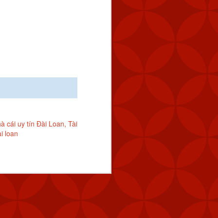
à cái uy tín Đài Loan
Tài
i loan