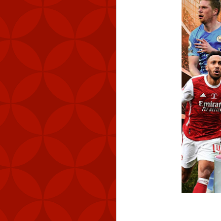
MND cũng đã theo dõi 
km (83 NM) về phía tây 
Tính đến thời điểm hiệ
Quốc. Kể từ tháng 9 n
lượng máy bay quân sự 
Chiến thuật vùng xám đ
ở trạng thái ổn định nh