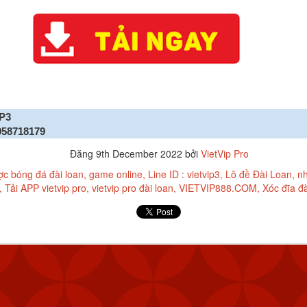
PP & ĐĂNG KÝ TÀI KHOẢN VIETVIP PRO ĐƠN GIẢN
THƯƠNG HIỆU CỦA VIETVIP ?
ẾT CÁCH CHƠI LÔ ĐỀ & TỈ LỆ ĂN TẠI VIETVIP PRO
IP3
958718179
Đăng
9th December 2022
bởi
VietVip Pro
ợc bóng đá đài loan
game online
Line ID : vietvip3
Lô đề Đài Loan
nh
Tải APP vietvip pro
vietvip pro đài loan
VIETVIP888.COM
Xóc đĩa đà