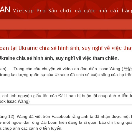
OAN
Vietvip Pro Sân chơi cá cược nhà cái hàng đầu Đài Loan. Vietvip Pro phát hành hơn 600 game cược khác nhau. Nạp tiền tại 7-Eleven, Family Mart, Okmart, Hilife, ATM. Rút tiền 24h không giới hạn. Uy tín khi bao rú
n theo dõi 9 máy bay quân sự, 5 tàu hải quân Trung 
an tại Ukraine chia sẻ hình ảnh, suy nghĩ về việc tha
 (MND) đã theo dõi 9 máy bay quân sự và 5
kraine chia sẻ hình ảnh, suy nghĩ về việc tham chiến.
 quanh Đài Loan trong khoảng thời gian từ 
Loan) — Trong các câu chuyện và video do đạo diễn Issac Wang (汪怡昕
giờ sáng thứ Tư (7/2).
trong lực lượng quân sự của Ukraine đã chia sẻ cuộc sống của họ trên
ã cử máy bay, tàu hải quân và triển khai các hệ thống tên lửa trên đấ
i phóng Nhân dân (PLA), theo MND. Không có máy bay PLA nào vượt
đi vào vùng nhận dạng phòng không (ADIZ) của nước này trong thời gi
háng 12), Wang đã viết trên Facebook rằng anh ta đã nhận được một
 một người đàn ông Đài Loan hiện đang là sĩ quan báo chí trong quâ
à chụp ảnh các cảnh ở tiền tuyến.