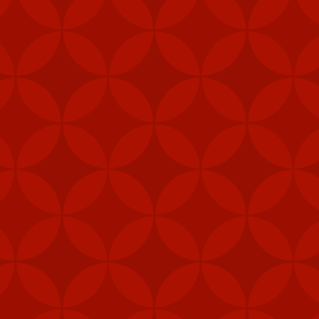
FEB
6
Mỹ đã gửi thê
Stinger tới Đ
của hòn đảo, t
"Các đơn vị phòng thủ 
được ưu tiên nhận vũ 
năng phòng vệ của Đài 
Ngoài tên lửa Stinger
thiết bị chiến đấu, hệ 