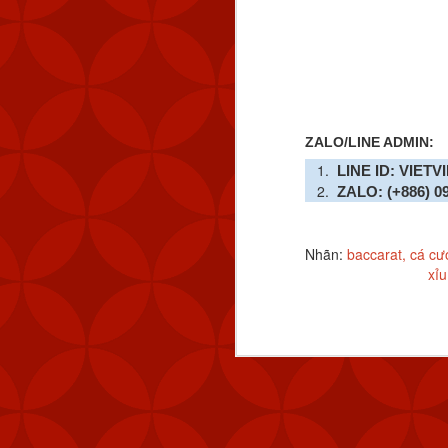
quy mô lớn”.
Xem thêm:
HƯỚNG DẪN CÀI A
👉
ĐIỀU GÌ TẠO NÊN 
👉
ZALO/LINE ADMIN:
HƯỚNG DẪN CHI TI
👉
LINE ID: VIETV
ZALO: (+886) 0
Nhãn:
baccarat
cá cư
xỉu