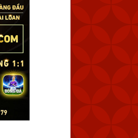
tuyến cách Keelung 154
úc 2:59 chiều.
 tàu hải quân của Trung
 bằng cách tăng dần số
 năng răn đe và đảm bảo
ng vũ lực trực tiếp và ở