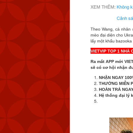
Không kh
XEM THÊM:
Cảnh sát
Theo Wang, cá nhân nà
mèo đại diện cho Ukr
lấy một khẩu bazooka 
VIETVIP TOP 1 NHÀ 
Ra mắt APP mới VIET
sẽ có cơ hội nhận đ
NHẬN NGAY 100
THƯỞNG MIỄN P
HOÀN TRẢ NGAY
Hệ thống đại lý