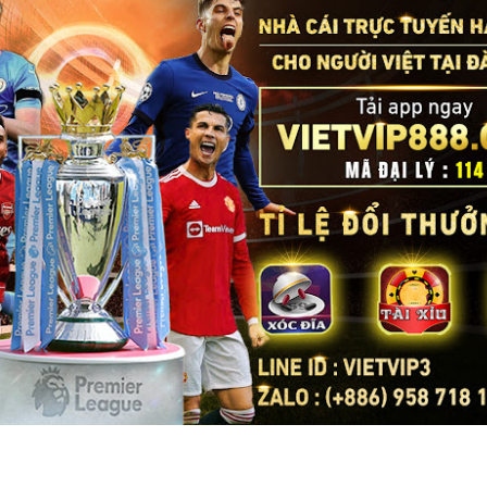
một khinh khí cầu của Trung Quốc hôm thứ Ba băng qua đường trung 
lúc 12:56 trưa. Khinh khí cầu di chuyển về phía đông bắc và biến mất l
n tại trong tháng này, Đài Loan đã theo dõi 61 máy bay quân sự và 30
ăm 2020, Trung Quốc đã tăng cường sử dụng chiến thuật vùng xám
và tàu hải quân hoạt động quanh Đài Loan.
ược định nghĩa là “một nỗ lực hoặc một loạt nỗ lực vượt ra ngoài khả
ằm đạt được các mục tiêu an ninh của một quốc gia mà không cần sử dụ