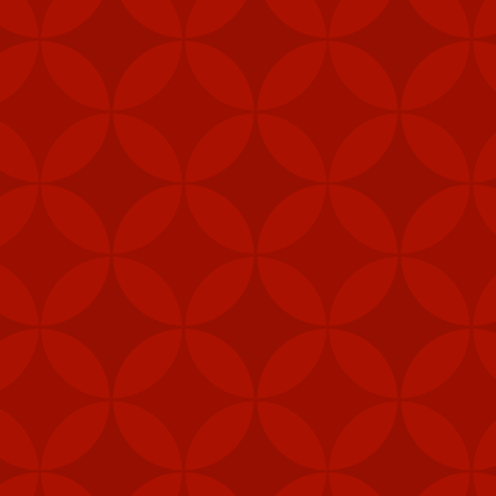
y tín
trang nhà cái
Tài