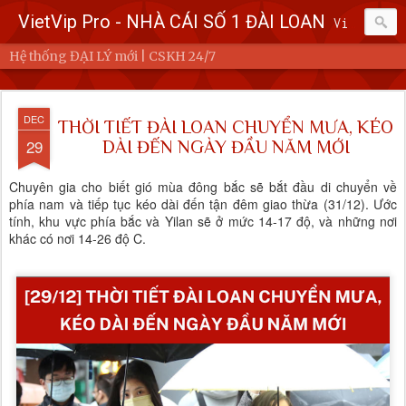
VietVip Pro - NHÀ CÁI SỐ 1 ĐÀI LOAN
Vietvip Pro Sân chơi cá cược nhà cái hàng đầu Đài Loan. Vietvip Pro phát hành hơn 600 game cược khác nhau. Nạp tiền tại 7-Eleven, Family Mart, Okmart, Hilife, ATM. Rút tiền 24h không giới hạn. Uy tín khi bao rút, miễn phí 60kuai phí rút tiền. Hệ thống khuyến mãi cho cả hội viên mới và hội viên cũ, cskh 1:1 24/7.
Hệ thống ĐẠI LÝ mới | CSKH 24/7
DEC
THỜI TIẾT ĐÀI LOAN CHUYỂN MƯA, KÉO
29
DÀI ĐẾN NGÀY ĐẦU NĂM MỚI
Chuyên gia cho biết gió mùa đông bắc sẽ bắt đầu di chuyển về
phía nam và tiếp tục kéo dài đến tận đêm giao thừa (31/12). Ước
tính, khu vực phía bắc và Yilan sẽ ở mức 14-17 độ, và những nơi
khác có nơi 14-26 độ C.