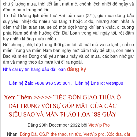
chú ý lượng mưa, thời tiết ẩm, mát mẻ, chênh lệch nhiệt độ ngày và
đêm ở nam trung bộ lớn.
Từ Tết Dương lịch đến thứ Hai tuần sau (2/1), gió mùa đông bắc
suy yếu, nhiệt độ nhiều nơi tăng 1 hoặc 2 độ, nhưng sớm nhất là
đêm thứ Hai tuần sau sẽ có một đợt không khí lạnh khác, đi xuống
phía Nam sẽ ảnh hưởng đến Đài Loan trong vài ngày tới, rét đậm
tuy nhiên không mưa nhiều.
Nói chung, nhiệt độ trong thời gian tới sẽ mát mẻ và se lạnh, chỉ có
miền Trung và miền Nam ban ngày mới cảm thấy dễ chịu, còn miền
Bắc và miền Đông chủ yếu nhiều mây và có mưa, các bạn nhớ giữ
ấm và mang theo áo mưa khi đi ra ngoài.
đăng ký
Nhà cái uy tín hàng đầu đài loan
Liên hệ Zalo +886 916 395 864 ,
Liên hệ Line id: vietvip88
Xem Thêm >>>>>
TIỆC ĐÓN GIAO THỪA Ở
ĐÀI TRUNG VỚI SỰ GÓP MẶT CỦA CÁC
SIÊU SAO VÀ MÀN PHÁO HOA 188 GIÂY
Đăng
29th December 2022
bởi
VietVip Pro
Nhãn:
Bóng Đá
CS.P
thể thao
tin tức
VietVip pro
Xóc đĩa
đài