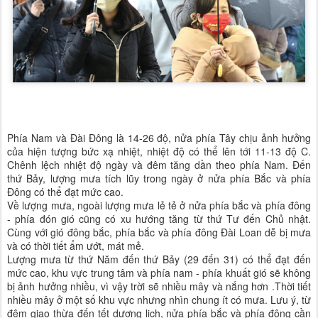
Phía Nam và Đài Đông là 14-26 độ, nửa phía Tây chịu ảnh hưởng
của hiện tượng bức xạ nhiệt, nhiệt độ có thể lên tới 11-13 độ C.
Chênh lệch nhiệt độ ngày và đêm tăng dần theo phía Nam. Đến
thứ Bảy, lượng mưa tích lũy trong ngày ở nửa phía Bắc và phía
Đông có thể đạt mức cao.
Về lượng mưa, ngoài lượng mưa lẻ tẻ ở nửa phía bắc và phía đông
- phía đón gió cũng có xu hướng tăng từ thứ Tư đến Chủ nhật.
Cùng với gió đông bắc, phía bắc và phía đông Đài Loan dễ bị mưa
và có thời tiết ẩm ướt, mát mẻ.
Lượng mưa từ thứ Năm đến thứ Bảy (29 đến 31) có thể đạt đến
mức cao, khu vực trung tâm và phía nam - phía khuất gió sẽ không
bị ảnh hưởng nhiều, vì vậy trời sẽ nhiều mây và nắng hơn .Thời tiết
nhiều mây ở một số khu vực nhưng nhìn chung ít có mưa. Lưu ý, từ
đêm giao thừa đến tết dương lịch, nửa phía bắc và phía đông cần