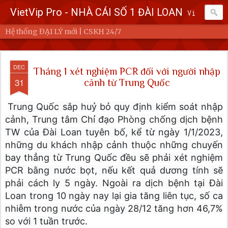
VietVip Pro - NHÀ CÁI SỐ 1 ĐÀI LOAN
Vietvip Pro Sân chơi cá cược nhà cái hàng đầu Đài Loan. Vietvip Pro phát hành hơn 600 game cược khác nhau. Nạp tiền tại 7-Eleven, Family Mart, Okmart, Hilife, ATM. Rút tiền 24h không giới hạn. Uy tín khi bao rút, miễn phí 60kuai phí rút tiền. Hệ thống khuyến mãi cho cả hội viên mới và hội viên cũ, cskh 1:1 24/7.
Hệ thống ĐẠI LÝ mới | CSKH 24/7
DEC
Tháng 1 xét nghiệm PCR đối với người nhập
31
cảnh từ Trung Quốc
Trung Quốc sắp huỷ bỏ quy định kiểm soát nhập
cảnh, Trung tâm Chỉ đạo Phòng chống dịch bệnh
TW của Đài Loan tuyên bố, kể từ ngày 1/1/2023,
những du khách nhập cảnh thuộc những chuyến
bay thẳng từ Trung Quốc đều sẽ phải xét nghiệm
PCR bằng nước bọt, nếu kết quả dương tính sẽ
phải cách ly 5 ngày. Ngoài ra dịch bệnh tại Đài
Loan trong 10 ngày nay lại gia tăng liên tục, số ca
nhiễm trong nước của ngày 28/12 tăng hơn 46,7%
so với 1 tuần trước.