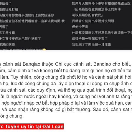
 cảnh sát Banqiao thuộc Chi cục cảnh sát Banqiao cho biết, 
, cầm bình xịt và không biết họ đang làm gì nên họ đã tiến tới
g làm. Tuy nhiên, công chúng đã phớt lờ họ và cảnh sát phải hỏ
ủa họ, lúc đó công chúng đã lấy điện thoại di động ra chụp ảnh 
ủa cảnh sát. các quy định, và thông qua quá trình đối thoại, n
phải là người nước ngoài hay không, và cũng nói với anh ta rằng
g hợp người nhập cư bất hợp pháp ở lại và làm việc quá hạn, cả
nh và xác nhận rằng không có gì bất thường. Sau đó, cảnh sát 
 công chúng.
c Tuyến uy tín tại Đài Loan