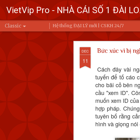
VietVip Pro - NHÀ CÁI SỐ 1 ĐÀI L
Classic
Hệ thống ĐẠI LÝ mới | CSKH 24/7
Đài Loa
FEB
Bức xúc vì bị ng
DEC
7
Bộ Quốc phòng
11
Cách đây vài ng
Trung Quốc bay
tuyến để tố cáo 
Ba (6/2) đến 6 
cho bãi cỏ bên ng
Để đáp trả, Đài Loan đ
cầu "xem ID". Côn
động của Quân đội Giả
muốn xem ID của a
eo biển Đài Loan hoặc 
hợp pháp. Chúng 
tuyên bố rằng cản
hình và giọng nói