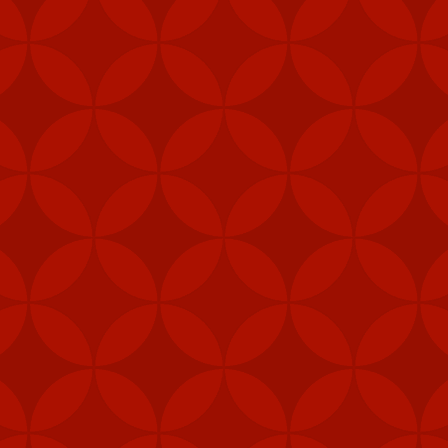
Mỹ cấp thêm tên lửa cho Đài Loan
m các hệ thống tên lửa phòng không vác va
ài Loan vào năm ngoái nhằm tăng cường khả
heo Taipei Times.
khu vực trung tâm, như quân cảnh, thủy quân lục chiến và các đơn 
khí được cấp theo Đạo luật ủy quyền quốc phòng (NDAA) của Mỹ, cho 
Loan", Taipei Times đưa tin hôm 5/2.
, gói viện trợ mới nhất của Mỹ cho Đài Loan còn bao gồm 1.000 khẩu
thống radar cũng như hệ thống tập huấn tên lửa Harpoon.