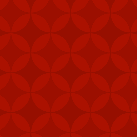
i (MANPAD)
 năng phòng vệ
vị lực lượng đặc nhiệm,
phép để tăng cường khả
 pháo M240B, 80.000 bộ