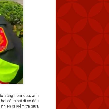
giờ sáng hôm qua, anh
hai cảnh sát đi xe đến
 nhiên bị kiểm tra giữa