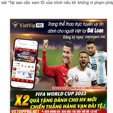
 sát "Tại sao cần xem ID của mình nếu tôi không vi phạm pháp
một khinh khí cầu của Trung Quốc hôm thứ Ba băng qua đường trung 
lúc 12:56 trưa. Khinh khí cầu di chuyển về phía đông bắc và biến mất l
n tại trong tháng này, Đài Loan đã theo dõi 61 máy bay quân sự và 30
ăm 2020, Trung Quốc đã tăng cường sử dụng chiến thuật vùng xám
và tàu hải quân hoạt động quanh Đài Loan.
ược định nghĩa là “một nỗ lực hoặc một loạt nỗ lực vượt ra ngoài khả
ằm đạt được các mục tiêu an ninh của một quốc gia mà không cần sử dụ