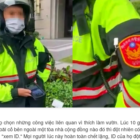
họ chọn những công việc liên quan vì thích làm vườn. Lúc 10 
ãi cỏ bên ngoài một tòa nhà cộng đồng nào đó thì đột nhiên có 
 "xem ID." Mọi người lúc này hoàn toàn chết lặng, ID của họ đột