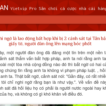
OAN
Vietvip Pro Sân chơi cá cược nhà cái hàng đầu Đài Loan. Vietvip Pro phát hành hơn 600 game cược khác nhau. Nạp tiền tại 7-Eleven, Family Mart, Okmart, Hilife, ATM. Rút tiền 24h không giới hạn. Uy tín khi bao rú
n theo dõi 9 máy bay quân sự, 5 tàu hải quân Trung 
hi ngờ là lao động bất hợp khi bị 2 cảnh sát tại Tân bắ
giấy tờ, người đàn ông lên mạng bóc phốt
 (MND) đã theo dõi 9 máy bay quân sự và 5
ày, một người đàn ông đã đăng một tin trên một nền 
 quanh Đài Loan trong khoảng thời gian từ 
cảnh sát thẩm vấn bất hợp pháp, anh ta nói rằng anh t
giờ sáng thứ Tư (7/2).
oài một tòa nhà cộng đồng nào đó thì bất ngờ có hai cả
ã cử máy bay, tàu hải quân và triển khai các hệ thống tên lửa trên đấ
g chúng tin rằng anh ta không vi phạm pháp luật. , hỏi
i phóng Nhân dân (PLA), theo MND. Không có máy bay PLA nào vượt
nh ta. Thật bất ngờ, cảnh sát nói: "Gần đây, có rất nhi
đi vào vùng nhận dạng phòng không (ADIZ) của nước này trong thời gi
tôi chỉ nghi ngờ rằng bạn là như vậy.". Về vấn đề nà
h sát đã hỏi liệu họ có phải là người nước ngoài hay 
 của họ, và không có gì khó khăn về điều đó.