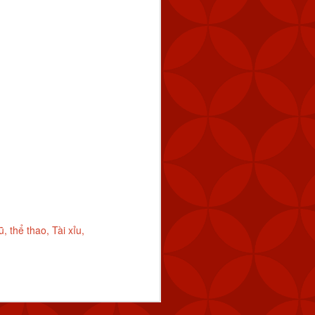
ũ
thể thao
Tài xỉu
y tín
trang nhà cái
Tài