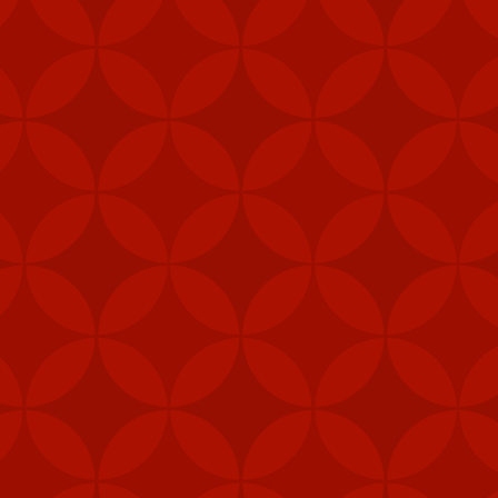
FEB
6
Mỹ đã gửi thê
Stinger tới Đ
của hòn đảo, t
"Các đơn vị phòng thủ 
được ưu tiên nhận vũ 
năng phòng vệ của Đài 
Ngoài tên lửa Stinger
thiết bị chiến đấu, hệ 