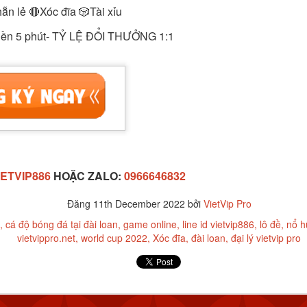
n lẻ 🔴Xóc đĩa 🎲Tài xỉu
 tiền 5 phút- TỶ LỆ ĐỔI THƯỞNG 1:1
ETVIP886
HOẶC ZALO:
0966646832
Đăng
11th December 2022
bởi
VietVip Pro
Đăng
7th February 2024
bởi
VietVip Pro
cá độ bóng đá tại đài loan
game online
line id vietvip886
lô đề
nổ h
VIETVIP
Kèo C1
lô đề
Man Und
mỹ
Nga
phạt
Taiwan
trang game u
vietvippro.net
world cup 2022
Xóc đĩa
đài loan
đại lý vietvip pro
xỉu
tàu sân bay
tập trận
VietVip pro
vietvip666
xkld
đài loan