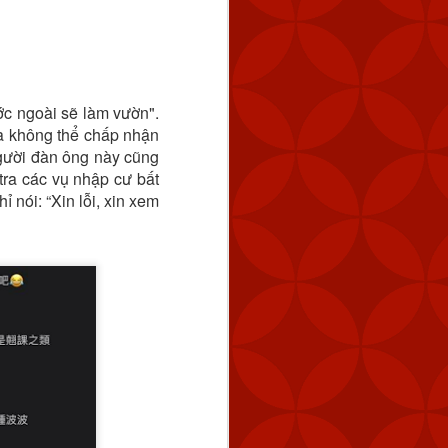
ớc ngoài sẽ làm vườn".
 ta không thể chấp nhận
 Người đàn ông này cũng
 tra các vụ nhập cư bất
 nói: “Xin lỗi, xin xem