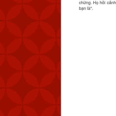
chừng. Họ hỏi cảnh
bạn là".
MND cũng đã theo dõi 
km (83 NM) về phía tây 
Tính đến thời điểm hiệ
Quốc. Kể từ tháng 9 n
lượng máy bay quân sự 
Chiến thuật vùng xám đ
ở trạng thái ổn định nh