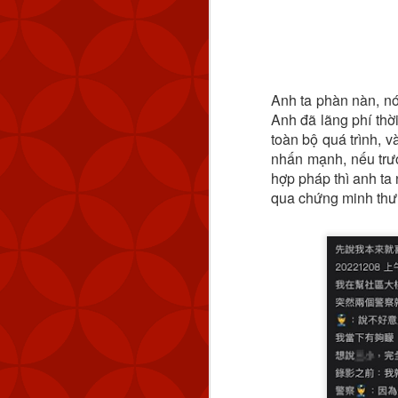
quy mô lớn”.
Xem thêm:
HƯỚNG DẪN CÀI A
👉
Anh ta phàn nàn, nó
ĐIỀU GÌ TẠO NÊN 
👉
Anh đã lãng phí thời
HƯỚNG DẪN CHI TI
👉
toàn bộ quá trình, v
nhấn mạnh, nếu trướ
hợp pháp thì anh ta 
qua chứng minh thư 