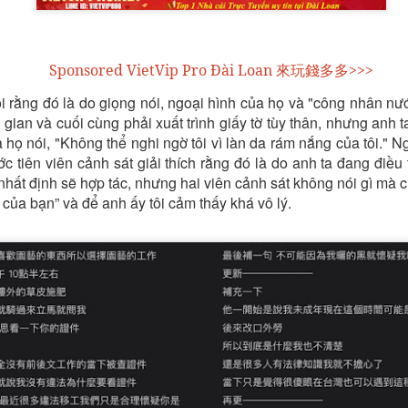
Sponsored VietVip Pro Đài Loan 來玩錢多多>>>
PP & ĐĂNG KÝ TÀI KHOẢN VIETVIP PRO ĐƠN GIẢN
i rằng đó là do giọng nói, ngoại hình của họ và "công nhân nư
THƯƠNG HIỆU CỦA VIETVIP ?
 gian và cuối cùng phải xuất trình giấy tờ tùy thân, nhưng anh
ẾT CÁCH CHƠI LÔ ĐỀ & TỈ LỆ ĂN TẠI VIETVIP PRO
à họ nói, "Không thể nghi ngờ tôi vì làn da rám nắng của tôi."
c tiên viên cảnh sát giải thích rằng đó là do anh ta đang điều
nhất định sẽ hợp tác, nhưng hai viên cảnh sát không nói gì mà chỉ
của bạn” và để anh ấy tôi cảm thấy khá vô lý.