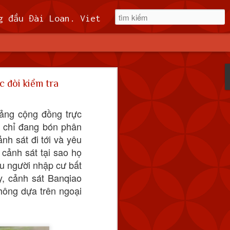
t, miễn phí 60kuai phí rút tiền. Hệ thống khuyến mãi cho cả hội viên mới và hội viên cũ, cskh 1:1 24/7.
Quốc
c đòi kiểm tra
 tàu hải quân
tảng cộng đồng trực
6 giờ sáng thứ
a chỉ đang bón phân
nh sát đi tới và yêu
t liền để giám sát hoạt
 cảnh sát tại sao họ
 qua đường trung tuyến
ều người nhập cư bất
an đó.
y, cảnh sát Banqiao
không dựa trên ngoại