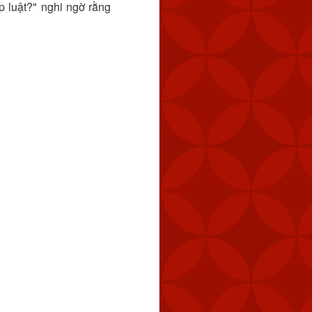
 luật?" nghi ngờ rằng
tuyến cách Keelung 154
úc 2:59 chiều.
 tàu hải quân của Trung
 bằng cách tăng dần số
 năng răn đe và đảm bảo
ng vũ lực trực tiếp và ở