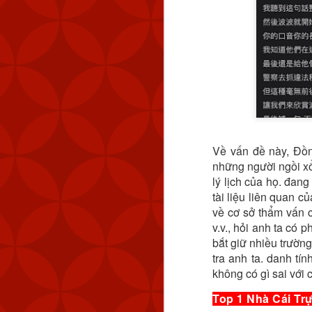
Về vấn đề này, Đồn
những người ngồi xổm
lý lịch của họ. đan
tài liệu liên quan c
về cơ sở thẩm vấn c
v.v., hỏi anh ta có 
bắt giữ nhiều trườn
tra anh ta. danh tí
không có gì sai với
Top 1 Nhà Cái Trự