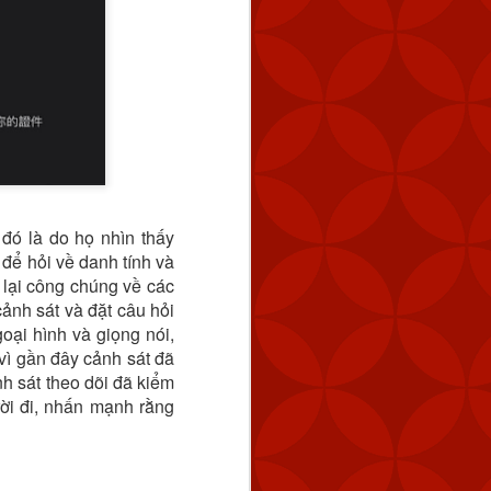
đó là do họ nhìn thấy
 để hỏi về danh tính và
i lại công chúng về các
cảnh sát và đặt câu hỏi
goại hình và giọng nói,
 vì gần đây cảnh sát đã
nh sát theo dõi đã kiểm
rời đi, nhấn mạnh rằng