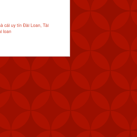
à cái uy tín Đài Loan
Tài
i loan
y tín
trang nhà cái
Tài