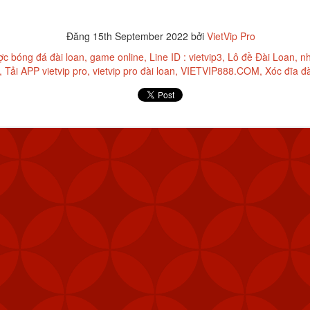
Đăng
15th September 2022
bởi
VietVip Pro
ợc bóng đá đài loan
game online
Line ID : vietvip3
Lô đề Đài Loan
nh
Tải APP vietvip pro
vietvip pro đài loan
VIETVIP888.COM
Xóc đĩa đà
Đăng
7th February 2024
bởi
VietVip Pro
VIETVIP
Kèo C1
lô đề
Man Und
mỹ
Nga
phạt
Taiwan
trang game u
xỉu
tàu sân bay
tập trận
VietVip pro
vietvip666
xkld
đài loan