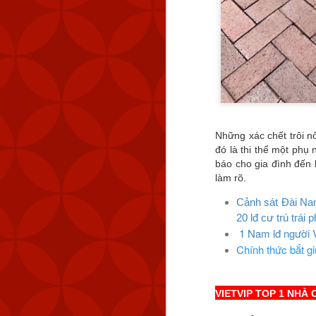
Những xác chết trôi n
đó là thi thể một phụ
báo cho gia đình đến 
làm rõ.
MND cũng đã theo dõi 
km (83 NM) về phía tây 
Cảnh sát Đài Nam
20 lđ cư trú trái 
1 Nam lđ người V
Tính đến thời điểm hiệ
Chính thức bắt g
Quốc. Kể từ tháng 9 n
lượng máy bay quân sự 
Chiến thuật vùng xám đ
VIETVIP TOP 1 NHÀ 
ở trạng thái ổn định nh