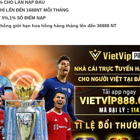
% CHO LẦN NẠP ĐẦU
HÍ LÊN ĐẾN 1688NT MỖI THÁNG 
 5%,1% SỐ ĐIỂM NẠP 
PP & ĐĂNG KÝ TÀI KHOẢN VIETVIP PRO ĐƠN GIẢN
 không giới hạn hoa hồng hàng tháng lên đến 36888 NT
THƯƠNG HIỆU CỦA VIETVIP ?
ẾT CÁCH CHƠI LÔ ĐỀ & TỈ LỆ ĂN TẠI VIETVIP PRO