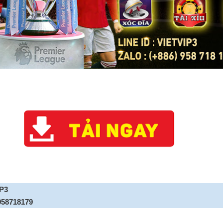
IP3
958718179