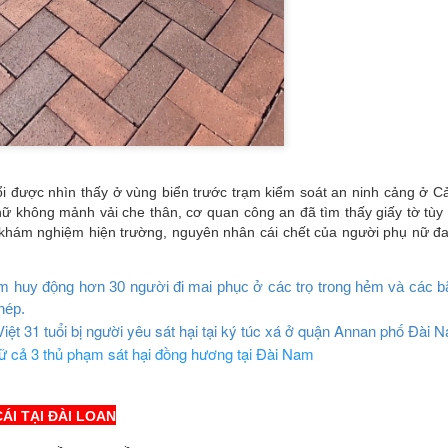
ổi được nhìn thấy ở vùng biển trước trạm kiểm soát an ninh cảng ở 
 nữ không mảnh vải che thân, cơ quan công an đã tìm thấy giấy tờ tùy
khám nghiệm hiện trường, nguyên nhân cái chết của người phụ nữ đan
một khinh khí cầu của Trung Quốc hôm thứ Ba băng qua đường trung 
lúc 12:56 trưa. Khinh khí cầu di chuyển về phía đông bắc và biến mất l
 huy động hơn 30 người đi mai phục ở các trọ trong hẻm và các bãi
phép.
iệt 31 tuổi bị người yêu sát hại tại ký túc xá ở quận Annan phố Đài 
n tại trong tháng này, Đài Loan đã theo dõi 61 máy bay quân sự và 30
iữ cả 3 thủ phạm sát hại đồng hương tại Đài Nam
ăm 2020, Trung Quốc đã tăng cường sử dụng chiến thuật vùng xám
và tàu hải quân hoạt động quanh Đài Loan.
ược định nghĩa là “một nỗ lực hoặc một loạt nỗ lực vượt ra ngoài khả
CÁI TẠI ĐÀI LOAN
ằm đạt được các mục tiêu an ninh của một quốc gia mà không cần sử dụ