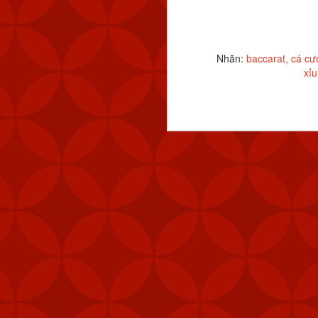
Nhãn:
baccarat
cá cư
xỉu
Nhãn:
CÁCH TẢI APP 