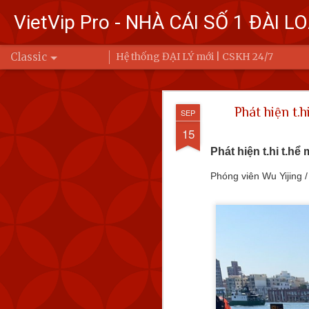
VietVip Pro - NHÀ CÁI SỐ 1 ĐÀI L
Classic
Hệ thống ĐẠI LÝ mới | CSKH 24/7
Đài Loa
FEB
Phát hiện t.
SEP
7
Bộ Quốc phòng
15
Trung Quốc bay
Phát hiện t.hi t.h
Ba (6/2) đến 6 
Phóng viên Wu Yijing 
Để đáp trả, Đài Loan đ
động của Quân đội Giả
eo biển Đài Loan hoặc 