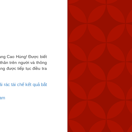
Cảng Cao Hùng! Được biết
 thân trên người và thông
g được tiếp tục điều tra
tuyến cách Keelung 154
úc 2:59 chiều.
 rác tái chế kết quả bắt
Nam
 tàu hải quân của Trung
 bằng cách tăng dần số
 năng răn đe và đảm bảo
ng vũ lực trực tiếp và ở