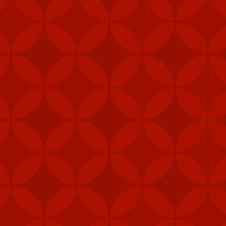
FEB
6
Mỹ đã gửi thê
Stinger tới Đ
của hòn đảo, t
"Các đơn vị phòng thủ 
được ưu tiên nhận vũ 
năng phòng vệ của Đài 
Ngoài tên lửa Stinger
thiết bị chiến đấu, hệ 