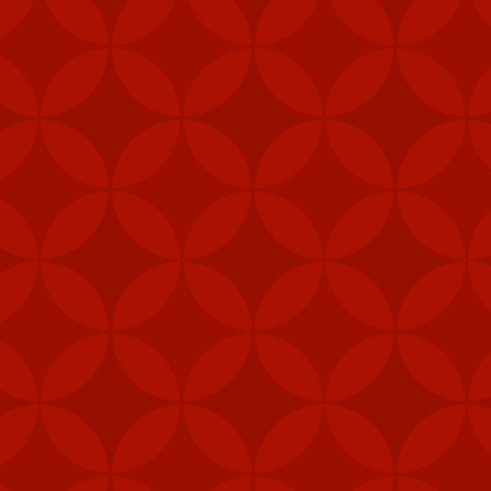
i (MANPAD)
 năng phòng vệ
vị lực lượng đặc nhiệm,
phép để tăng cường khả
 pháo M240B, 80.000 bộ