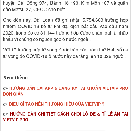
huyện Đài Đông 374, Bành Hồ 193, Kim Môn 187 và quần
đảo Matsu 27, CECC cho biết.
Cho đến nay, Đài Loan đã ghi nhận 5.754.683 trường hợp
nhiễm COVID-19 kể từ khi đại dịch bắt đầu vào đầu năm
2020, trong đó có 31.144 trường hợp được phân loại là nhập
khẩu vì chúng có nguồn gốc ở nước ngoài.
Với 17 trường hợp tử vong được báo cáo hôm thứ Hai, số ca
tử vong do COVID-19 ở nước này đã tăng lên 10.329 người.
Xem thêm:
HƯỚNG DẪN CÀI APP & ĐĂNG KÝ TÀI KHOẢN VIETVIP PRO
👉
ĐƠN GIẢN
ĐIỀU GÌ TẠO NÊN THƯƠNG HIỆU CỦA VIETVIP ?
👉
HƯỚNG DẪN CHI TIẾT CÁCH CHƠI LÔ ĐỀ & TỈ LỆ ĂN TẠI
👉
VIETVIP PRO