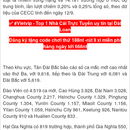
trung bình, lần lượt chiếm 0,20% và 0,25% tổng số, theo dữ
liệu của CECC tính đến ngày 12/9.
✅ #Vietvip -
Top 1 Nhà Cái Trực Tuyến uy tín tại Đài
Loan
Đăng ký
tặng code chơi thử 188nt -rút lì xì miễn phí
hàng ngày tới 666nt
Theo khu vực, Tân Đài Bắc báo cáo số ca mắc mới cao nhất
vào thứ Ba, với 9,618, tiếp theo là Đài Trung với 6,081 và
Đài Bắc với 5,619.
Đào Viên có 4.519 ca mới, Cao Hùng 3.928, Đài Nam 3.028,
Changhua County 2.217, Hsinchu County 1.329, Pingtung
County 1.304, Yunlin County 1.157, Miaoli County 1.156,
Yilan County 1.059, Hsinchu City 961, Keelung 926, Nantou
County 910 và Hualien County 833 .
Hạt Gia Nghĩa có 819 trường hợp, thành phố Gia Nghĩa 550,