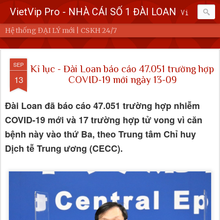
VietVip Pro - NHÀ CÁI SỐ 1 ĐÀI LOAN
Vietvip Pro Sân chơi cá cược nhà cái hàng đầu Đài Loan. Vietvip Pro phát hành hơn 600 game cược khác nhau. Nạp tiền tại 7-Eleven, Family Mart, Okmart, Hilife, ATM. Rút tiền 24h không giới hạn. Uy tín khi bao rút, miễn phí 60kuai phí rút tiền. Hệ thống khuyến mãi cho cả hội viên mới và hội viên cũ, cskh 1:1 24/7.
Hệ thống ĐẠI LÝ mới | CSKH 24/7
SEP
Kỉ lục - Đài Loan báo cáo 47.051 trường hợp
13
COVID-19 mới ngày 13-09
Đài Loan đã báo cáo 47.051 trường hợp nhiễm
COVID-19 mới và 17 trường hợp tử vong vì căn
bệnh này vào thứ Ba, theo Trung tâm Chỉ huy
Dịch tễ Trung ương (CECC).