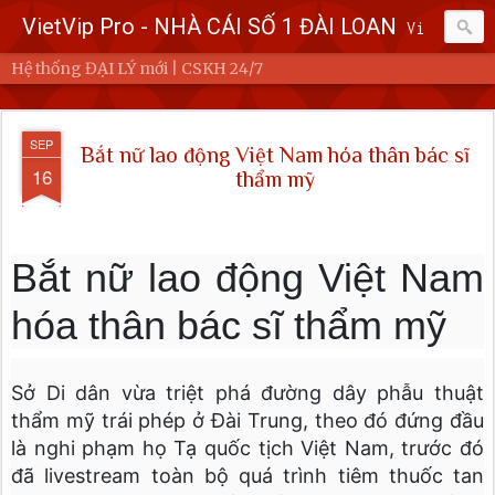
VietVip Pro - NHÀ CÁI SỐ 1 ĐÀI LOAN
Vietvip Pro Sân chơi cá cược nhà cái hàng đầu Đài Loan. Vietvip Pro phát hành hơn 600 game cược khác nhau. Nạp tiền tại 7-Eleven, Family Mart, Okmart, Hilife, ATM. Rút tiền 24h không giới hạn. Uy tín khi bao rút, miễn phí 60kuai phí rút tiền. Hệ thống khuyến mãi cho cả hội viên mới và hội viên cũ, cskh 1:1 24/7.
Hệ thống ĐẠI LÝ mới | CSKH 24/7
SEP
SEP
Bắt nữ lao động Việt Nam hóa thân bác sĩ
16
17
thẩm mỹ
Bắt nữ lao động Việt Nam
hóa thân bác sĩ thẩm mỹ
Sở Di dân vừa triệt phá đường dây phẫu thuật
thẩm mỹ trái phép ở Đài Trung, theo đó đứng đầu
là nghi phạm họ Tạ quốc tịch Việt Nam, trước đó
đã livestream toàn bộ quá trình tiêm thuốc tan