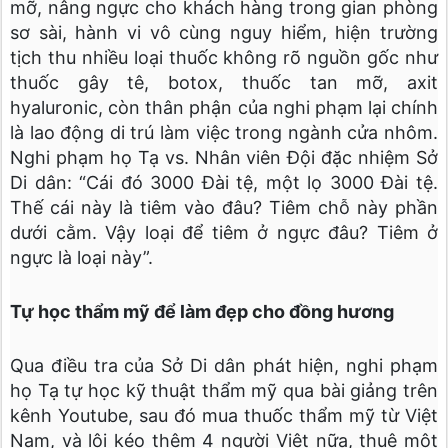
mỡ, nâng ngực cho khách hàng trong gian phòng
sơ sài, hành vi vô cùng nguy hiểm, hiện trường
tịch thu nhiều loại thuốc không rõ nguồn gốc như
thuốc gây tê, botox, thuốc tan mỡ, axit
hyaluronic, còn thân phận của nghi phạm lại chính
là lao động di trú làm việc trong ngành cửa nhôm.
Nghi phạm họ Tạ vs. Nhân viên Đội đặc nhiệm Sở
Di dân: “Cái đó 3000 Đài tệ, một lọ 3000 Đài tệ.
Thế cái này là tiêm vào đâu? Tiêm chỗ này phần
dưới cằm. Vậy loại để tiêm ở ngực đâu? Tiêm ở
ngực là loại này”.
Tự học thẩm mỹ để làm đẹp cho đồng hương
Qua điều tra của Sở Di dân phát hiện, nghi phạm
họ Tạ tự học kỹ thuật thẩm mỹ qua bài giảng trên
kênh Youtube, sau đó mua thuốc thẩm mỹ từ Việt
Nam, và lôi kéo thêm 4 người Việt nữa, thuê một