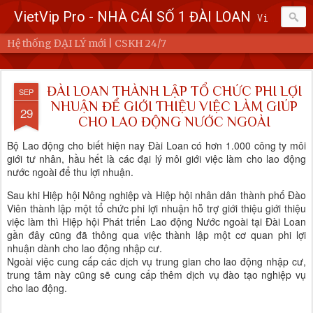
VietVip Pro - NHÀ CÁI SỐ 1 ĐÀI LOAN
Vietvip Pro Sân chơi cá cược nhà cái hàng đầu Đài Loan. Vietvip Pro phát hành hơn 600 game cược khác nhau. Nạp tiền tại 7-Eleven, Family Mart, Okmart, Hilife, ATM. Rút tiền 24h không giới hạn. Uy tín khi bao rút, miễn phí 60kuai phí rút tiền. Hệ thống khuyến mãi cho cả hội viên mới và hội viên cũ, cskh 1:1 24/7.
Hệ thống ĐẠI LÝ mới | CSKH 24/7
ĐÀI LOAN THÀNH LẬP TỔ CHỨC PHI LỢI
SEP
NHUẬN ĐỂ GIỚI THIỆU VIỆC LÀM GIÚP
29
CHO LAO ĐỘNG NƯỚC NGOÀI
Bộ Lao động cho biết hiện nay Đài Loan có hơn 1.000 công ty môi
giới tư nhân, hầu hết là các đại lý môi giới việc làm cho lao động
nước ngoài để thu lợi nhuận.
Sau khi Hiệp hội Nông nghiệp và Hiệp hội nhân dân thành phố Đào
Viên thành lập một tổ chức phi lợi nhuận hỗ trợ giới thiệu giới thiệu
việc làm thì Hiệp hội Phát triển Lao động Nước ngoài tại Đài Loan
gần đây cũng đã thông qua việc thành lập một cơ quan phi lợi
nhuận dành cho lao động nhập cư.
Ngoài việc cung cấp các dịch vụ trung gian cho lao động nhập cư,
trung tâm này cũng sẽ cung cấp thêm dịch vụ đào tạo nghiệp vụ
cho lao động.