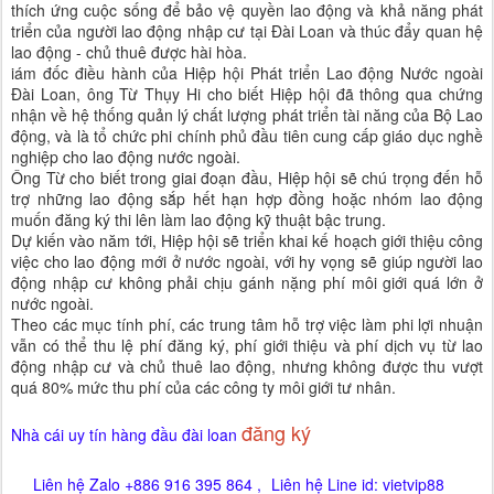
thích ứng cuộc sống để bảo vệ quyền lao động và khả năng phát
triển của người lao động nhập cư tại Đài Loan và thúc đẩy quan hệ
lao động - chủ thuê được hài hòa.
iám đốc điều hành của Hiệp hội Phát triển Lao động Nước ngoài
Đài Loan, ông Từ Thụy Hi cho biết Hiệp hội đã thông qua chứng
nhận về hệ thống quản lý chất lượng phát triển tài năng của Bộ Lao
động, và là tổ chức phi chính phủ đầu tiên cung cấp giáo dục nghề
nghiệp cho lao động nước ngoài.
Ông Từ cho biết trong giai đoạn đầu, Hiệp hội sẽ chú trọng đến hỗ
trợ những lao động sắp hết hạn hợp đồng hoặc nhóm lao động
muốn đăng ký thi lên làm lao động kỹ thuật bậc trung.
Dự kiến vào năm tới, Hiệp hội sẽ triển khai kế hoạch giới thiệu công
việc cho lao động mới ở nước ngoài, với hy vọng sẽ giúp người lao
động nhập cư không phải chịu gánh nặng phí môi giới quá lớn ở
nước ngoài.
Theo các mục tính phí, các trung tâm hỗ trợ việc làm phi lợi nhuận
vẫn có thể thu lệ phí đăng ký, phí giới thiệu và phí dịch vụ từ lao
động nhập cư và chủ thuê lao động, nhưng không được thu vượt
quá 80% mức thu phí của các công ty môi giới tư nhân.
đăng ký
Nhà cái uy tín hàng đầu đài loan
Liên hệ Zalo +886 916 395 864 ,
Liên hệ Line id: vietvip88