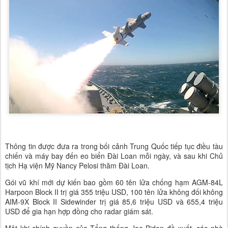
Thông tin được đưa ra trong bối cảnh Trung Quốc tiếp tục điều tàu
chiến và máy bay đến eo biển Đài Loan mỗi ngày, và sau khi Chủ
tịch Hạ viện Mỹ Nancy Pelosi thăm Đài Loan.
Gói vũ khí mới dự kiến ​​bao gồm 60 tên lửa chống hạm AGM-84L
Harpoon Block II trị giá 355 triệu USD, 100 tên lửa không đối không
AIM-9X Block II Sidewinder trị giá 85,6 triệu USD và 655,4 triệu
USD để gia hạn hợp đồng cho radar giám sát.
Một khi chính quyền của Tổng thống Joe Biden đề xuất, các nhà