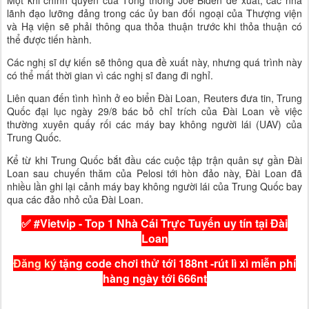
lãnh đạo lưỡng đảng trong các ủy ban đối ngoại của Thượng viện
và Hạ viện sẽ phải thông qua thỏa thuận trước khi thỏa thuận có
thể được tiến hành.
Các nghị sĩ dự kiến ​​sẽ thông qua đề xuất này, nhưng quá trình này
có thể mất thời gian vì các nghị sĩ đang đi nghỉ.
Liên quan đến tình hình ở eo biển Đài Loan, Reuters đưa tin, Trung
Quốc đại lục ngày 29/8 bác bỏ chỉ trích của Đài Loan về việc
thường xuyên quấy rối các máy bay không người lái (UAV) của
Trung Quốc.
Kể từ khi Trung Quốc bắt đầu các cuộc tập trận quân sự gần Đài
Loan sau chuyến thăm của Pelosi tới hòn đảo này, Đài Loan đã
nhiều lần ghi lại cảnh máy bay không người lái của Trung Quốc bay
qua các đảo nhỏ của Đài Loan.
✅ #Vietvip -
Top 1 Nhà Cái Trực Tuyến uy tín tại Đài
Loan
Đăng ký
tặng code chơi thử tới 188nt -rút lì xì miễn phí
hàng ngày tới 666nt