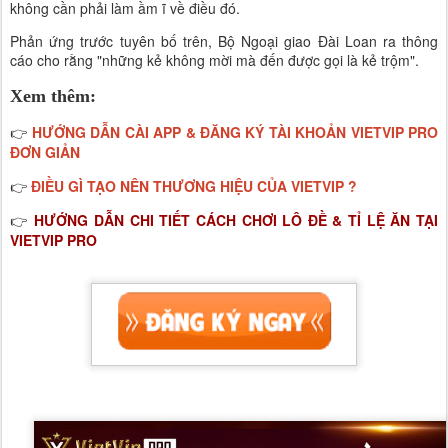
không cần phải làm ầm ĩ về điều đó.
Phản ứng trước tuyên bố trên, Bộ Ngoại giao Đài Loan ra thông
cáo cho rằng "những kẻ không mời mà đến được gọi là kẻ trộm".
Xem thêm:
HƯỚNG DẪN CÀI APP & ĐĂNG KÝ TÀI KHOẢN VIETVIP PRO
👉
ĐƠN GIẢN
ĐIỀU GÌ TẠO NÊN THƯƠNG HIỆU CỦA VIETVIP ?
👉
HƯỚNG DẪN CHI TIẾT CÁCH CHƠI LÔ ĐỀ & TỈ LỆ ĂN TẠI
👉
VIETVIP PRO