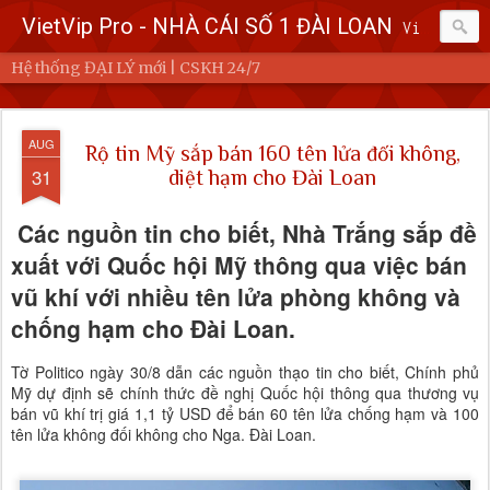
VietVip Pro - NHÀ CÁI SỐ 1 ĐÀI LOAN
Vietvip Pro Sân chơi cá cược nhà cái hàng đầu Đài Loan. Vietvip Pro phát hành hơn 600 game cược khác nhau. Nạp tiền tại 7-Eleven, Family Mart, Okmart, Hilife, ATM. Rút tiền 24h không giới hạn. Uy tín khi bao rút, miễn phí 60kuai phí rút tiền. Hệ thống khuyến mãi cho cả hội viên mới và hội viên cũ, cskh 1:1 24/7.
Hệ thống ĐẠI LÝ mới | CSKH 24/7
AUG
Rộ tin Mỹ sắp bán 160 tên lửa đối không,
31
diệt hạm cho Đài Loan
Các nguồn tin cho biết, Nhà Trắng sắp đề
xuất với Quốc hội Mỹ thông qua việc bán
vũ khí với nhiều tên lửa phòng không và
chống hạm cho Đài Loan.
Tờ Politico ngày 30/8 dẫn các nguồn thạo tin cho biết, Chính phủ
Mỹ dự định sẽ chính thức đề nghị Quốc hội thông qua thương vụ
bán vũ khí trị giá 1,1 tỷ USD để bán 60 tên lửa chống hạm và 100
tên lửa không đối không cho Nga. Đài Loan.