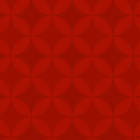
hể sử dụng từ trên trực
hanh chóng trên các nền
 USD để giúp duy trì hệ
và lợi ích an ninh của
ân sự của Mỹ để đáp trả