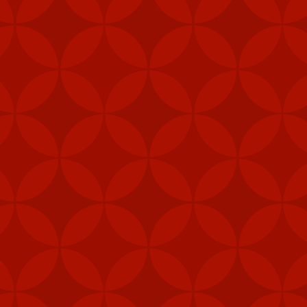
Nhãn:
CÁCH TẢI APP 
FEB
6
Mỹ đã gửi thê
Stinger tới Đ
của hòn đảo, t