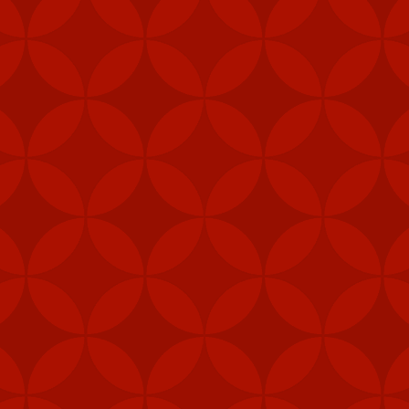
khu vực trung tâm, như quân cảnh, thủy quân lục chiến và các đơn 
khí được cấp theo Đạo luật ủy quyền quốc phòng (NDAA) của Mỹ, cho 
Loan", Taipei Times đưa tin hôm 5/2.
, gói viện trợ mới nhất của Mỹ cho Đài Loan còn bao gồm 1.000 khẩu
thống radar cũng như hệ thống tập huấn tên lửa Harpoon.