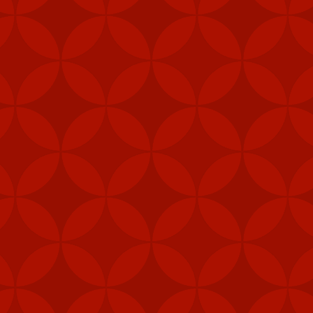
quy mô lớn”.
Xem thêm:
HƯỚNG DẪN CÀI A
👉
ĐIỀU GÌ TẠO NÊN 
👉
HƯỚNG DẪN CHI TI
👉