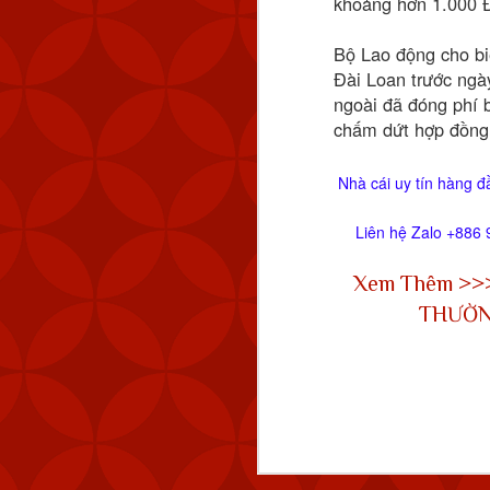
khoảng hơn 1.000 Đ
Bộ Lao động cho bi
Đài Loan trước ngày
ngoài đã đóng phí 
chấm dứt hợp đồng t
Nhà cái uy tín hàng đ
Liên hệ Zalo +886 
Xem Thêm >
MND cũng đã theo dõi 
km (83 NM) về phía tây 
THƯỜN
Tính đến thời điểm hiệ
Quốc. Kể từ tháng 9 n
lượng máy bay quân sự 
Chiến thuật vùng xám đ
ở trạng thái ổn định nh