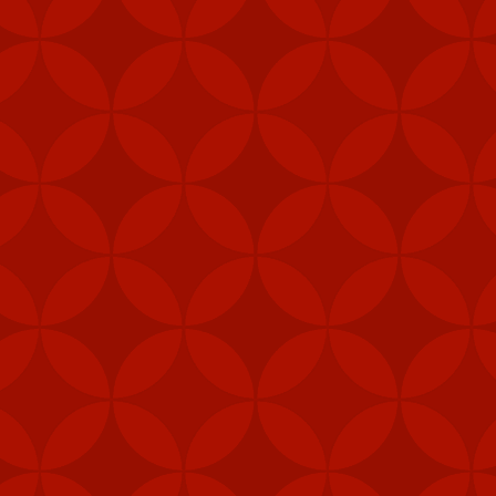
y tín
trang nhà cái
Tài
i (MANPAD)
 năng phòng vệ