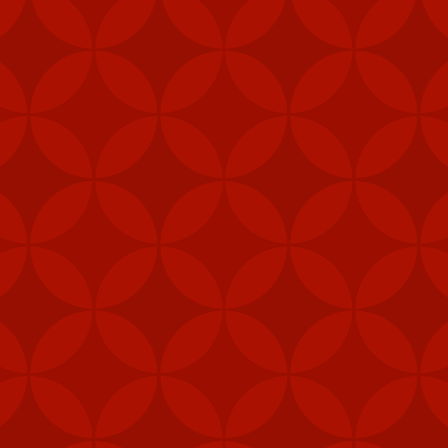
g phòng không vác vai thường sử dụng cho bộ binh, nhưng cũng có t
 lửa không đối không Stinger.
1.000 - 8.000m, kíp chiến đấu 2 thành viên, có thể được triển khai n
h huống chiến đấu.
, Bộ Ngoại giao Mỹ đã phê duyệt việc bán thiết bị trị giá 300 triệu
huật của Đài Loan.
ơng vụ bán vũ khí gần đây đã "làm suy yếu nghiêm trọng chủ quyền 
iểm nghiêm trọng cho hòa bình và ổn định ở eo biển Đài Loan".
ốc hồi tháng 1 thông báo Bắc Kinh sẽ trừng phạt 5 nhà sản xuất qu