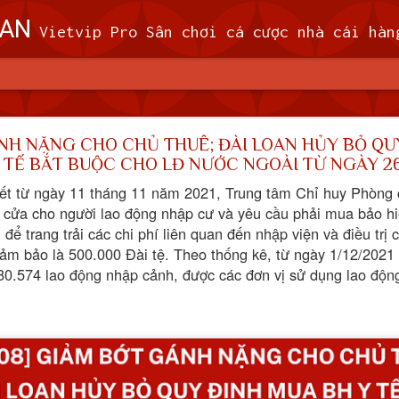
OAN
Vietvip Pro Sân chơi cá cược nhà cái hàng đầu Đài Loan. Vietvip Pro phát hành hơn 600 game cược khác nhau. Nạp tiền tại 7-Eleven, Family Mart, Okmart, Hilife, ATM. Rút tiền 24h không giới hạn. Uy tín khi bao rú
n theo dõi 9 máy bay quân sự, 5 tàu hải quân Trung 
NH NẶNG CHO CHỦ THUÊ; ĐÀI LOAN HỦY BỎ QU
 TẾ BẮT BUỘC CHO LĐ NƯỚC NGOÀI TỪ NGÀY 2
 (MND) đã theo dõi 9 máy bay quân sự và 5
ết từ ngày 11 tháng 11 năm 2021, Trung tâm Chỉ huy Phòng 
 quanh Đài Loan trong khoảng thời gian từ 
 cửa cho người lao động nhập cư và yêu cầu phải mua bảo h
giờ sáng thứ Tư (7/2).
 để trang trải các chi phí liên quan đến nhập viện và điều tr
 đảm bảo là 500.000 Đài tệ. Theo thống kê, từ ngày 1/12/202
ã cử máy bay, tàu hải quân và triển khai các hệ thống tên lửa trên đấ
 80.574 lao động nhập cảnh, được các đơn vị sử dụng lao độ
i phóng Nhân dân (PLA), theo MND. Không có máy bay PLA nào vượt
đi vào vùng nhận dạng phòng không (ADIZ) của nước này trong thời gi