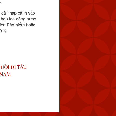
.
g đã nhập cảnh vào
g hợp lao động nước
tiền Bảo hiểm hoặc
ử lý.
ƯỜI ĐI TÀU
tuyến cách Keelung 154
úc 2:59 chiều.
 NĂM
 tàu hải quân của Trung
 bằng cách tăng dần số
 năng răn đe và đảm bảo
ng vũ lực trực tiếp và ở