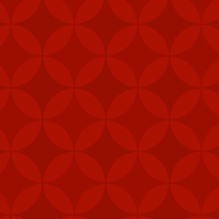
Stinger là một hệ thốn
thăng với phiên bản tên
Stinger có tầm bắn từ 
tảng quân sự trong tìn
Vào tháng 12 năm ngoái
thống thông tin chiến t
Bắc Kinh cáo buộc thư
Trung Quốc, gây nguy h
Bộ Ngoại giao Trung Qu