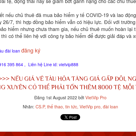
ài tệ, động thái này sẽ giảm bớt gánh nặng cho các chủ thuê
ết nếu chủ thuê đã mua bảo hiểm y tế COVID-19 và lao độn
 26/7, thì hợp đồng bảo hiểm vẫn có hiệu lực. Đối với trườn
bảo hiểm nhưng chưa tham gia, nếu chủ thuê muốn hoàn lại 
hì có thể liên hệ với công ty bảo hiểm để được giải đáp và x
đăng ký
ầu đài loan
916 395 864 ,
Liên hệ Line id: vietvip888
>>>>
NẾU GIÁ VÉ TÀU HỎA TĂNG GIÁ GẤP ĐÔI, NG
một khinh khí cầu của Trung Quốc hôm thứ Ba băng qua đường trung 
lúc 12:56 trưa. Khinh khí cầu di chuyển về phía đông bắc và biến mất l
G XUYÊN CÓ THỂ PHẢI TỐN THÊM 8000 TỆ MỖI
Đăng
1st August 2022
bởi
VietVip Pro
n tại trong tháng này, Đài Loan đã theo dõi 61 máy bay quân sự và 30
Nhãn:
CS.P
thể thao
tin tức
VietVip pro
đài loan
ăm 2020, Trung Quốc đã tăng cường sử dụng chiến thuật vùng xám
và tàu hải quân hoạt động quanh Đài Loan.
ược định nghĩa là “một nỗ lực hoặc một loạt nỗ lực vượt ra ngoài khả
ằm đạt được các mục tiêu an ninh của một quốc gia mà không cần sử dụ