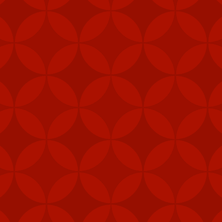
PP & ĐĂNG KÝ TÀI KHOẢN VIETVIP PRO ĐƠN GIẢN
THƯƠNG HIỆU CỦA VIETVIP ?
ẾT CÁCH CHƠI LÔ ĐỀ & TỈ LỆ ĂN TẠI VIETVIP PRO