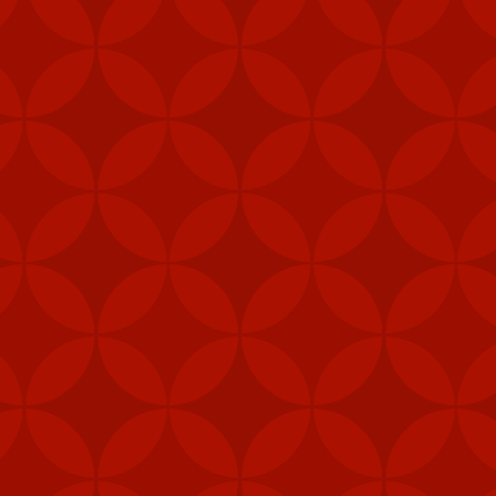
"Các đơn vị phòng thủ 
được ưu tiên nhận vũ 
năng phòng vệ của Đài 
Ngoài tên lửa Stinger
thiết bị chiến đấu, hệ 