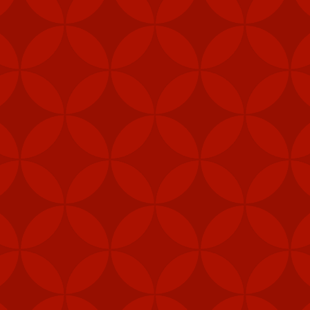
Đăng
7th February 2024
bởi
VietVip Pro
VIETVIP
Kèo C1
lô đề
Man Und
mỹ
Nga
phạt
Taiwan
trang game u
xỉu
tàu sân bay
tập trận
VietVip pro
vietvip666
xkld
đài loan
Mỹ cấp thêm tên lửa cho Đài Loan
m các hệ thống tên lửa phòng không vác va
ài Loan vào năm ngoái nhằm tăng cường khả
heo Taipei Times.