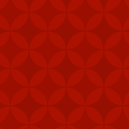
vị lực lượng đặc nhiệm,
phép để tăng cường khả
 pháo M240B, 80.000 bộ