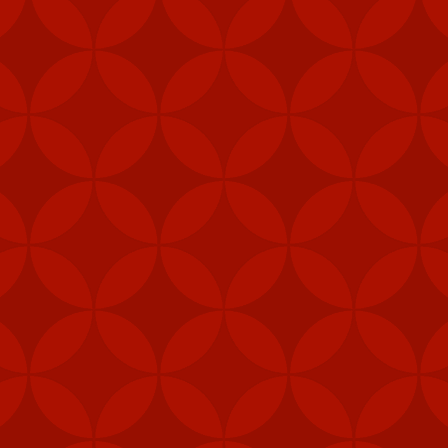
g phòng không vác vai thường sử dụng cho bộ binh, nhưng cũng có t
 lửa không đối không Stinger.
1.000 - 8.000m, kíp chiến đấu 2 thành viên, có thể được triển khai n
h huống chiến đấu.
, Bộ Ngoại giao Mỹ đã phê duyệt việc bán thiết bị trị giá 300 triệu
huật của Đài Loan.
ơng vụ bán vũ khí gần đây đã "làm suy yếu nghiêm trọng chủ quyền 
iểm nghiêm trọng cho hòa bình và ổn định ở eo biển Đài Loan".
ốc hồi tháng 1 thông báo Bắc Kinh sẽ trừng phạt 5 nhà sản xuất qu