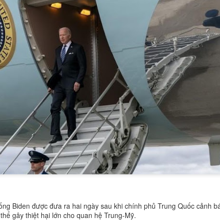
ống Biden được đưa ra hai ngày sau khi chính phủ Trung Quốc cảnh b
thể gây thiệt hại lớn cho quan hệ Trung-Mỹ.