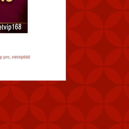
y tín
trang nhà cái
Tài
ip pro
vietvip666
i (MANPAD)
 năng phòng vệ