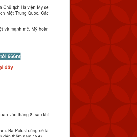
a Chủ tịch Hạ viện Mỹ sẽ
sách Một Trung Quốc. Các
liệt và mạnh mẽ. Mỹ hoàn
 tới 666nt
tại đây
tuyến cách Keelung 154
úc 2:59 chiều.
 tàu hải quân của Trung
 bằng cách tăng dần số
Loan vào tháng 8, sau khi
 năng răn đe và đảm bảo
ăm. Bà Pelosi cũng sẽ là
ng vũ lực trực tiếp và ở
ich đến thăm năm 1997.