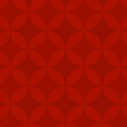
vị lực lượng đặc nhiệm,
phép để tăng cường khả
 pháo M240B, 80.000 bộ