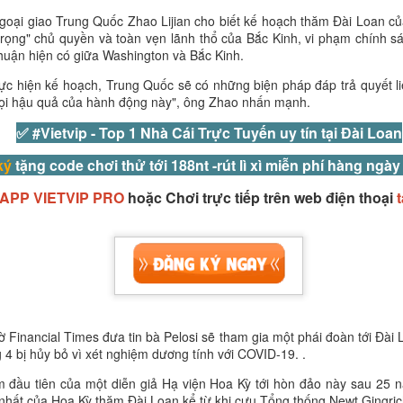
oại giao Trung Quốc Zhao Lijian cho biết kế hoạch thăm Đài Loan củ
trọng" chủ quyền và toàn vẹn lãnh thổ của Bắc Kinh, vi phạm chính 
thuận hiện có giữa Washington và Bắc Kinh.
hực hiện kế hoạch, Trung Quốc sẽ có những biện pháp đáp trả quyết 
mọi hậu quả của hành động này", ông Zhao nhấn mạnh.
✅ #Vietvip -
Top 1 Nhà Cái Trực Tuyến uy tín tại Đài Loan
ký
tặng code chơi thử tới 188nt -rút lì xì miễn phí hàng ngày
APP VIETVIP PRO
hoặc Chơi trực tiếp trên web điện thoại
một khinh khí cầu của Trung Quốc hôm thứ Ba băng qua đường trung 
lúc 12:56 trưa. Khinh khí cầu di chuyển về phía đông bắc và biến mất l
n tại trong tháng này, Đài Loan đã theo dõi 61 máy bay quân sự và 30
ăm 2020, Trung Quốc đã tăng cường sử dụng chiến thuật vùng xám
ờ Financial Times đưa tin bà Pelosi sẽ tham gia một phái đoàn tới Đài 
và tàu hải quân hoạt động quanh Đài Loan.
 4 bị hủy bỏ vì xét nghiệm dương tính với COVID-19. .
ược định nghĩa là “một nỗ lực hoặc một loạt nỗ lực vượt ra ngoài khả
 đầu tiên của một diễn giả Hạ viện Hoa Kỳ tới hòn đảo này sau 25 n
ằm đạt được các mục tiêu an ninh của một quốc gia mà không cần sử dụ
nhất của Hoa Kỳ thăm Đài Loan kể từ khi cựu Tổng thống Newt Gingr