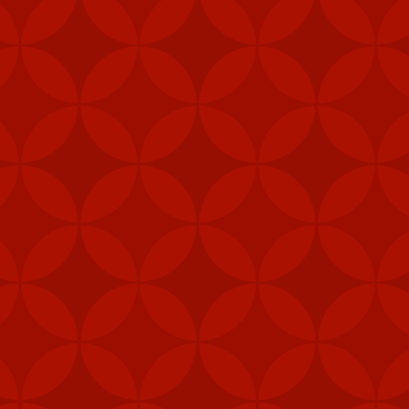
Stinger là một hệ thốn
thăng với phiên bản tên
Stinger có tầm bắn từ 
tảng quân sự trong tìn
Vào tháng 12 năm ngoái
thống thông tin chiến t
Bắc Kinh cáo buộc thư
Trung Quốc, gây nguy h
Bộ Ngoại giao Trung Qu