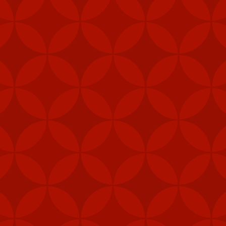
khu vực trung tâm, như quân cảnh, thủy quân lục chiến và các đơn 
khí được cấp theo Đạo luật ủy quyền quốc phòng (NDAA) của Mỹ, cho 
Loan", Taipei Times đưa tin hôm 5/2.
, gói viện trợ mới nhất của Mỹ cho Đài Loan còn bao gồm 1.000 khẩu
thống radar cũng như hệ thống tập huấn tên lửa Harpoon.