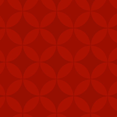
"Các đơn vị phòng thủ 
được ưu tiên nhận vũ 
năng phòng vệ của Đài 
Ngoài tên lửa Stinger
thiết bị chiến đấu, hệ 