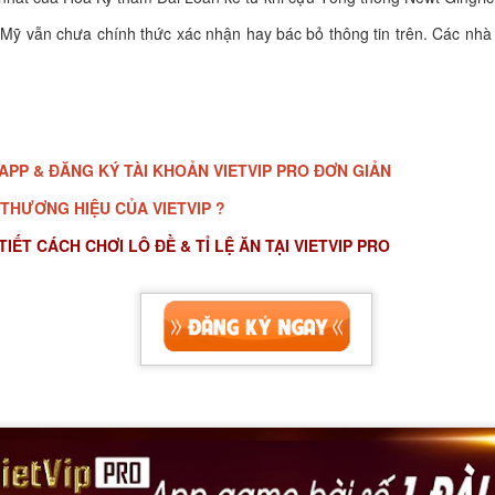
 Mỹ vẫn chưa chính thức xác nhận hay bác bỏ thông tin trên. Các nhà
PP & ĐĂNG KÝ TÀI KHOẢN VIETVIP PRO ĐƠN GIẢN
THƯƠNG HIỆU CỦA VIETVIP ?
ẾT CÁCH CHƠI LÔ ĐỀ & TỈ LỆ ĂN TẠI VIETVIP PRO
APP & ĐĂNG KÝ TÀI KHOẢN VIETVIP PRO ĐƠN GIẢN
 THƯƠNG HIỆU CỦA VIETVIP ?
IẾT CÁCH CHƠI LÔ ĐỀ & TỈ LỆ ĂN TẠI VIETVIP PRO