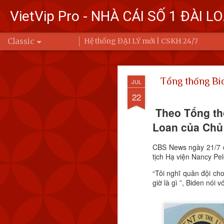
VietVip Pro - NHÀ CÁI SỐ 1 ĐÀI L
Classic
Hệ thống ĐẠI LÝ mới | CSKH 24/7
Đài Loa
FEB
Tổng thống Bi
JUL
7
Bộ Quốc phòng
22
Trung Quốc bay
Theo Tổng th
Ba (6/2) đến 6 
Loan của Chủ t
Để đáp trả, Đài Loan đ
CBS News ngày 21/7 d
động của Quân đội Giả
tịch Hạ viện Nancy Pel
eo biển Đài Loan hoặc 
“Tôi nghĩ quân đội ch
giờ là gì ”, Biden nói