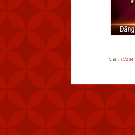
Nhãn:
CÁCH TẢI APP 
Nhãn:
CÁCH T
FEB
6
Mỹ đã gửi thê
Stinger tới Đ
của hòn đảo, t