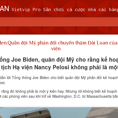
OAN
Vietvip Pro Sân chơi cá cược nhà cái hàng đầu Đài Loan. Vietvip Pro phát hành hơn 600 game cược khác nhau. Nạp tiền tại 7-Eleven, Family Mart, Okmart, Hilife, ATM. Rút tiền 24h không giới hạn. Uy tín khi bao rú
n theo dõi 9 máy bay quân sự, 5 tàu hải quân Trung 
den:Quân đội Mỹ phản đối chuyến thăm Đài Loan của
viện
 (MND) đã theo dõi 9 máy bay quân sự và 5
 quanh Đài Loan trong khoảng thời gian từ 
ống Joe Biden, quân đội Mỹ cho rằng kế ho
giờ sáng thứ Tư (7/2).
ịch Hạ viện Nancy Pelosi không phải là một ý
ã cử máy bay, tàu hải quân và triển khai các hệ thống tên lửa trên đấ
ẫn lời Tổng thống Joe Biden cho biết quân đội Mỹ phản đối kế hoạc
i phóng Nhân dân (PLA), theo MND. Không có máy bay PLA nào vượt
osi.
đi vào vùng nhận dạng phòng không (ADIZ) của nước này trong thời gi
o rằng đó không phải là một ý kiến ​​hay. Nhưng tôi không biết kế hoạ
 với các phóng viên sau khi trở về Washington, D.C. từ Massachusetts b