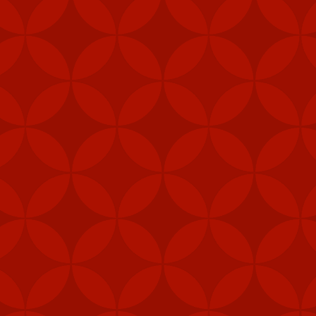
hể sử dụng từ trên trực
hanh chóng trên các nền
 USD để giúp duy trì hệ
và lợi ích an ninh của
ân sự của Mỹ để đáp trả