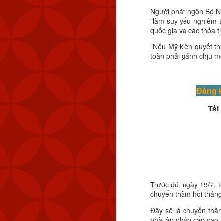
Người phát ngôn Bộ Ng
"làm suy yếu nghiêm 
quốc gia và các thỏa 
"Nếu Mỹ kiên quyết t
toàn phải gánh chịu 
Đăng 
Tải
MND cũng đã theo dõi 
km (83 NM) về phía tây 
Tính đến thời điểm hiệ
Quốc. Kể từ tháng 9 n
Trước đó, ngày 19/7, t
lượng máy bay quân sự 
chuyến thăm hồi tháng
Chiến thuật vùng xám đ
Đây sẽ là chuyến thăm
ở trạng thái ổn định nh
nhà lập pháp cấp cao 