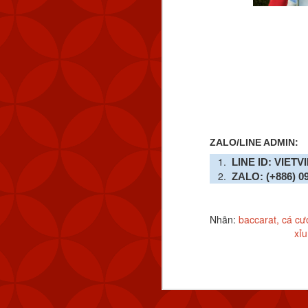
quy mô lớn”.
Xem thêm:
HƯỚNG DẪN CÀI A
👉
ĐIỀU GÌ TẠO NÊN 
👉
HƯỚNG DẪN CHI TI
👉
ZALO/LINE ADMIN:
LINE ID: VIETV
ZALO: (+886) 0
Nhãn:
baccarat
cá cư
xỉu