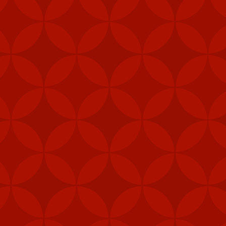
FEB
6
Mỹ đã gửi thê
Stinger tới Đ
của hòn đảo, t
"Các đơn vị phòng thủ 
được ưu tiên nhận vũ 
năng phòng vệ của Đài 
Ngoài tên lửa Stinger
thiết bị chiến đấu, hệ 