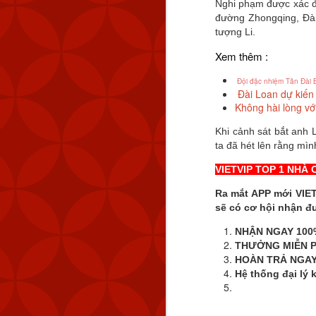
Nghi phạm được xác đị
đường Zhongqing, Đài
tượng Li.
Xem thêm :
Đội đặc nhiệm Tân Đài B
Đài Loan dự kiến 
Không hài lòng v
Khi cảnh sát bắt anh 
ta đã hét lên rằng mì
VIETVIP TOP 1 NHÀ 
Ra mắt APP mới VIET
sẽ có cơ hội nhận đ
NHẬN NGAY 100
THƯỞNG MIỄN P
HOÀN TRẢ NGAY
Hệ thống đại lý