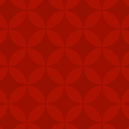
Đăng
7th February 2024
bởi
VietVip Pro
VIETVIP
Kèo C1
lô đề
Man Und
mỹ
Nga
phạt
Taiwan
trang game u
xỉu
tàu sân bay
tập trận
VietVip pro
vietvip666
xkld
đài loan