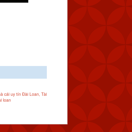
à cái uy tín Đài Loan
Tài
i loan