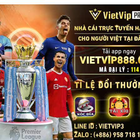
một khinh khí cầu của Trung Quốc hôm thứ Ba băng qua đường trung 
lúc 12:56 trưa. Khinh khí cầu di chuyển về phía đông bắc và biến mất l
n tại trong tháng này, Đài Loan đã theo dõi 61 máy bay quân sự và 30
ăm 2020, Trung Quốc đã tăng cường sử dụng chiến thuật vùng xám
và tàu hải quân hoạt động quanh Đài Loan.
ược định nghĩa là “một nỗ lực hoặc một loạt nỗ lực vượt ra ngoài khả
ằm đạt được các mục tiêu an ninh của một quốc gia mà không cần sử dụ