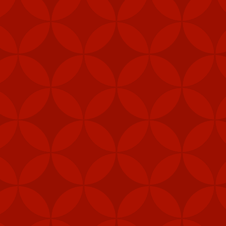
i (MANPAD)
 năng phòng vệ
vị lực lượng đặc nhiệm,
phép để tăng cường khả
 pháo M240B, 80.000 bộ