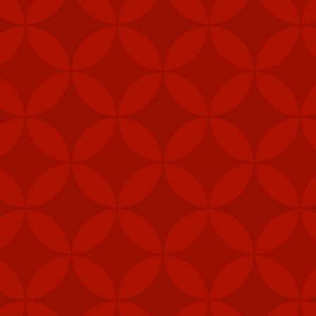
y tín
trang nhà cái
Tài