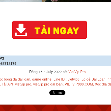
PP & ĐĂNG KÝ TÀI KHOẢN VIETVIP PRO ĐƠN GIẢN
THƯƠNG HIỆU CỦA VIETVIP ?
ẾT CÁCH CHƠI LÔ ĐỀ & TỈ LỆ ĂN TẠI VIETVIP PRO
IP3
958718179
Đăng
15th July 2022
bởi
VietVip Pro
ợc bóng đá đài loan
game online
Line ID : vietvip3
Lô đề Đài Loan
nh
Tải APP vietvip pro
vietvip pro đài loan
VIETVIP888.COM
Xóc đĩa đà