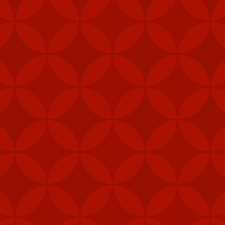
Mỹ cấp thêm tên lửa cho Đài Loan
m các hệ thống tên lửa phòng không vác va
ài Loan vào năm ngoái nhằm tăng cường khả
heo Taipei Times.
khu vực trung tâm, như quân cảnh, thủy quân lục chiến và các đơn 
khí được cấp theo Đạo luật ủy quyền quốc phòng (NDAA) của Mỹ, cho 
Loan", Taipei Times đưa tin hôm 5/2.
, gói viện trợ mới nhất của Mỹ cho Đài Loan còn bao gồm 1.000 khẩu
thống radar cũng như hệ thống tập huấn tên lửa Harpoon.