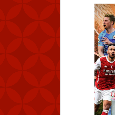
MND cũng đã theo dõi 
km (83 NM) về phía tây 
Tính đến thời điểm hiệ
Quốc. Kể từ tháng 9 n
lượng máy bay quân sự 
Chiến thuật vùng xám đ
ở trạng thái ổn định nh