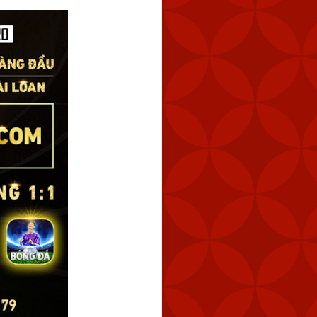
tuyến cách Keelung 154
úc 2:59 chiều.
 tàu hải quân của Trung
 bằng cách tăng dần số
 năng răn đe và đảm bảo
ng vũ lực trực tiếp và ở