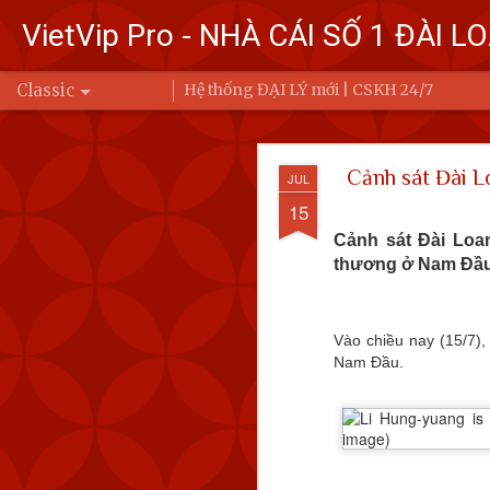
VietVip Pro - NHÀ CÁI SỐ 1 ĐÀI L
Classic
Hệ thống ĐẠI LÝ mới | CSKH 24/7
Đài Loa
FEB
Cảnh sát Đài Lo
JUL
7
Bộ Quốc phòng
15
Trung Quốc bay
Cảnh sát Đài Loa
thương ở Nam Đầu
Ba (6/2) đến 6 
Để đáp trả, Đài Loan đ
động của Quân đội Giả
Vào chiều nay (15/7),
eo biển Đài Loan hoặc 
Nam Đầu.