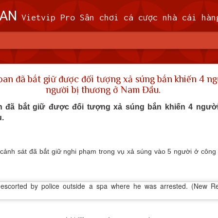
OAN
Vietvip Pro Sân chơi cá cược nhà cái hàng đầu Đài Loan. Vietvip Pro phát hành hơn 600 game cược khác nhau. Nạp tiền tại 7-Eleven, Family Mart, Okmart, Hilife, ATM. Rút tiền 24h không giới hạn. Uy tín khi bao rú
n theo dõi 9 máy bay quân sự, 5 tàu hải quân Trung 
an đã bắt giữ được đối tượng xả súng bắn khiến 4 ngư
người bị thương ở Nam Đầu.
 (MND) đã theo dõi 9 máy bay quân sự và 5
 quanh Đài Loan trong khoảng thời gian từ 
n đã bắt giữ được đối tượng xả súng bắn khiến 4 người 
.
giờ sáng thứ Tư (7/2).
ã cử máy bay, tàu hải quân và triển khai các hệ thống tên lửa trên đấ
i phóng Nhân dân (PLA), theo MND. Không có máy bay PLA nào vượt
 cảnh sát đã bắt giữ nghi phạm trong vụ xả súng vào 5 người ở công 
đi vào vùng nhận dạng phòng không (ADIZ) của nước này trong thời gi