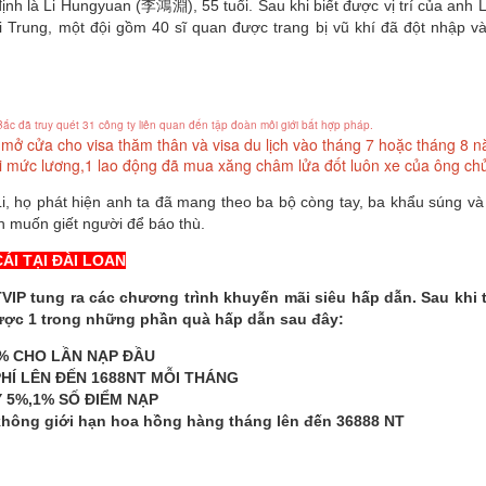
nh là Li Hungyuan (李鴻淵), 55 tuổi. Sau khi biết được vị trí của anh Li
 Trung, một đội gồm 40 sĩ quan được trang bị vũ khí đã đột nhập v
ắc đã truy quét 31 công ty liên quan đến tập đoàn môi giới bất hợp pháp.
mở cửa cho visa thăm thân và visa du lịch vào tháng 7 hoặc tháng 8 n
ới mức lương,1 lao động đã mua xăng châm lửa đốt luôn xe của ông c
Li, họ phát hiện anh ta đã mang theo ba bộ còng tay, ba khẩu súng và
nh muốn giết người để báo thù.
CÁI TẠI ĐÀI LOAN
VIP tung ra các chương trình khuyến mãi siêu hấp dẫn. Sau khi 
ược 1 trong những phần quà hấp dẫn sau đây:
% CHO LẦN NẠP ĐẦU
HÍ LÊN ĐẾN 1688NT MỖI THÁNG 
 5%,1% SỐ ĐIỂM NẠP 
 không giới hạn hoa hồng hàng tháng lên đến 36888 NT