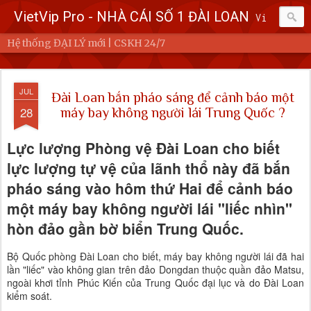
VietVip Pro - NHÀ CÁI SỐ 1 ĐÀI LOAN
Vietvip Pro Sân chơi cá cược nhà cái hàng đầu Đài Loan. Vietvip Pro phát hành hơn 600 game cược khác nhau. Nạp tiền tại 7-Eleven, Family Mart, Okmart, Hilife, ATM. Rút tiền 24h không giới hạn. Uy tín khi bao rút, miễn phí 60kuai phí rút tiền. Hệ thống khuyến mãi cho cả hội viên mới và hội viên cũ, cskh 1:1 24/7.
Hệ thống ĐẠI LÝ mới | CSKH 24/7
JUL
Đài Loan bắn pháo sáng để cảnh báo một
28
máy bay không người lái Trung Quốc ?
Lực lượng Phòng vệ Đài Loan cho biết
lực lượng tự vệ của lãnh thổ này đã bắn
pháo sáng vào hôm thứ Hai để cảnh báo
một máy bay không người lái "liếc nhìn"
hòn đảo gần bờ biển Trung Quốc.
Bộ Quốc phòng Đài Loan cho biết, máy bay không người lái đã hai
lần "liếc" vào không gian trên đảo Dongdan thuộc quần đảo Matsu,
ngoài khơi tỉnh Phúc Kiến của Trung Quốc đại lục và do Đài Loan
kiểm soát.