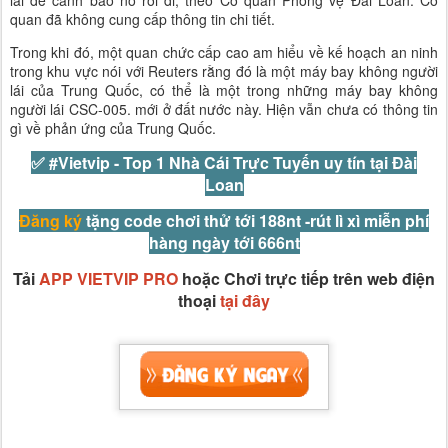
lái để cảnh báo nó rời đi, theo Cơ quan Phòng vệ Đài Loan. Cơ
quan đã không cung cấp thông tin chi tiết.
Trong khi đó, một quan chức cấp cao am hiểu về kế hoạch an ninh
trong khu vực nói với Reuters rằng đó là một máy bay không người
lái của Trung Quốc, có thể là một trong những máy bay không
người lái CSC-005. mới ở đất nước này. Hiện vẫn chưa có thông tin
gì về phản ứng của Trung Quốc.
✅ #Vietvip -
Top 1 Nhà Cái Trực Tuyến uy tín tại Đài
Loan
Đăng ký
tặng code chơi thử tới 188nt -rút lì xì miễn phí
hàng ngày tới 666nt
Tải
APP VIETVIP PRO
hoặc Chơi trực tiếp trên web điện
thoại
tại đây