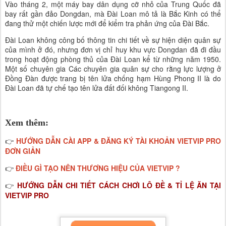
Vào tháng 2, một máy bay dân dụng cỡ nhỏ của Trung Quốc đã
bay rất gần đảo Dongdan, mà Đài Loan mô tả là Bắc Kinh có thể
đang thử một chiến lược mới để kiểm tra phản ứng của Đài Bắc.
Đài Loan không công bố thông tin chi tiết về sự hiện diện quân sự
của mình ở đó, nhưng đơn vị chỉ huy khu vực Dongdan đã đi đầu
trong hoạt động phòng thủ của Đài Loan kể từ những năm 1950.
Một số chuyên gia Các chuyên gia quân sự cho rằng lực lượng ở
Đồng Đàn được trang bị tên lửa chống hạm Hùng Phong II là do
Đài Loan đã tự chế tạo tên lửa đất đối không Tiangong II.
Xem thêm:
HƯỚNG DẪN CÀI APP & ĐĂNG KÝ TÀI KHOẢN VIETVIP PRO
👉
ĐƠN GIẢN
ĐIỀU GÌ TẠO NÊN THƯƠNG HIỆU CỦA VIETVIP ?
👉
HƯỚNG DẪN CHI TIẾT CÁCH CHƠI LÔ ĐỀ & TỈ LỆ ĂN TẠI
👉
VIETVIP PRO