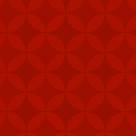
FEB
6
Mỹ đã gửi thê
Stinger tới Đ
của hòn đảo, t
"Các đơn vị phòng thủ 
được ưu tiên nhận vũ 
năng phòng vệ của Đài 
Ngoài tên lửa Stinger
thiết bị chiến đấu, hệ 