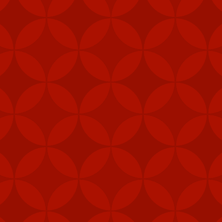
Đăng
7th February 2024
bởi
VietVip Pro
VIETVIP
Kèo C1
lô đề
Man Und
mỹ
Nga
phạt
Taiwan
trang game u
xỉu
tàu sân bay
tập trận
VietVip pro
vietvip666
xkld
đài loan