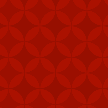
i (MANPAD)
 năng phòng vệ
vị lực lượng đặc nhiệm,
phép để tăng cường khả
 pháo M240B, 80.000 bộ