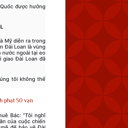
g Quốc được hưởng
ĐL
à Mỹ diễn ra trong
ển Đài Loan là vùng
 nước ngoài tại eo
i giao Đài Loan đã
úng tôi không thể
nh phạt 50 vạn
uê Bác: “Tôi nghĩ
hần của cuộc chiến
 mẽ để bảo vệ Đài