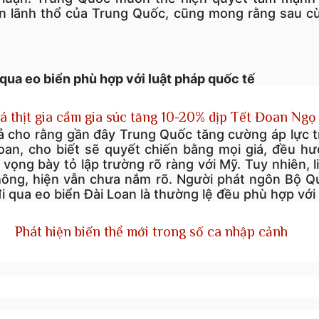
n lãnh thổ của Trung Quốc, cũng mong rằng sau cù
 qua eo biển phù hợp với luật pháp quốc tế
á thịt gia cầm gia súc tăng 10-20% dịp Tết Đoan Ngọ
iả cho rằng gần đây Trung Quốc tăng cường áp lực t
oan, cho biết sẽ quyết chiến bằng mọi giá, đều h
 vọng bày tỏ lập trường rõ ràng với Mỹ. Tuy nhiên, 
hông, hiện vẫn chưa nắm rõ. Người phát ngôn Bộ 
một khinh khí cầu của Trung Quốc hôm thứ Ba băng qua đường trung 
đi qua eo biển Đài Loan là thường lệ đều phù hợp với
lúc 12:56 trưa. Khinh khí cầu di chuyển về phía đông bắc và biến mất l
Phát hiện biến thể mới trong số ca nhập cảnh
n tại trong tháng này, Đài Loan đã theo dõi 61 máy bay quân sự và 30
ăm 2020, Trung Quốc đã tăng cường sử dụng chiến thuật vùng xám
và tàu hải quân hoạt động quanh Đài Loan.
ược định nghĩa là “một nỗ lực hoặc một loạt nỗ lực vượt ra ngoài khả
ằm đạt được các mục tiêu an ninh của một quốc gia mà không cần sử dụ