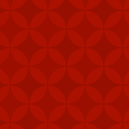
y tín
trang nhà cái
Tài