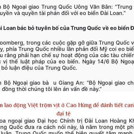
n Bộ Ngoại giao Trung Quốc Uông Văn Bân: “Trun
yền và quyền tài phán đối với eo biển Đài Loan.”
ài Loan bác bỏ tuyên bố của Trung Quốc về eo biển 
loomberg, trong các cuộc gặp gỡ giữa Trung Quốc v
y, phía Trung Quốc nhiều lần phản đối Mỹ coi eo bi
u rằng phải hạn chế sự hoạt động của các tàu chiến
c vị thế luật pháp của eo biển. Ngày 14/6 Bộ Ngoạ
 bỏ luận điệu của Trung Quốc.
 Bộ Ngoại giao bà u Giang An: “Bộ Ngoại giao ch
đồng thời chúng tôi lên án vấn đề này.”
m lao động Việt trộm vịt ở Cao Hùng để đánh tiết ca
đại tệ
a ngoại giao Đại học Chính trị Đài Loan Hoàng Kh
ung Quốc đưa ra cách nói này, là nằm trong một p
ư luận. Trung Quốc muốn thể hiện quyết tâm mạnh