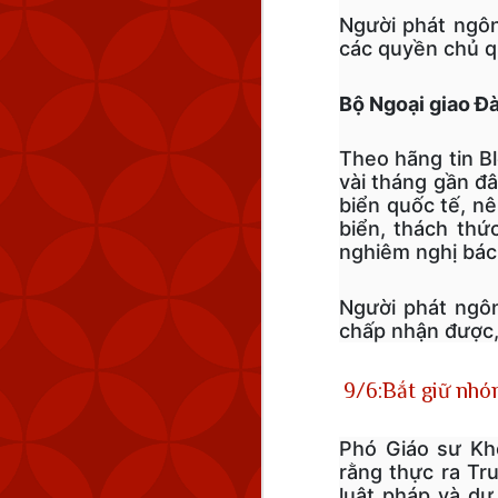
Người phát ngô
các quyền chủ qu
Bộ Ngoại giao Đ
Theo hãng tin B
vài tháng gần đâ
biển quốc tế, nê
biển, thách thứ
nghiêm nghị bác
Người phát ngôn
chấp nhận được, 
9/6:Bắt giữ nhó
Phó Giáo sư Kho
rằng thực ra Tr
luật pháp và d