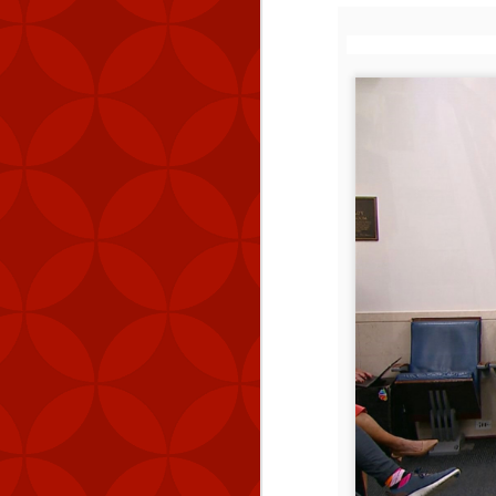
quy mô lớn”.
nhà cái uy 
C
Xem thêm:
HƯỚNG DẪN CÀI A
👉
ĐIỀU GÌ TẠO NÊN 
👉
HƯỚNG DẪN CHI TI
👉