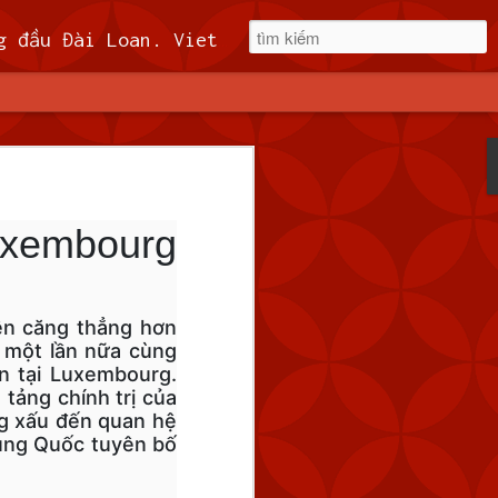
t, miễn phí 60kuai phí rút tiền. Hệ thống khuyến mãi cho cả hội viên mới và hội viên cũ, cskh 1:1 24/7.
Quốc
 tàu hải quân
uxembourg
6 giờ sáng thứ
t liền để giám sát hoạt
ên căng thẳng hơn
 qua đường trung tuyến
ì một lần nữa cùng
an đó.
n tại Luxembourg.
tảng chính trị của
ng xấu đến quan hệ
rung Quốc tuyên bố