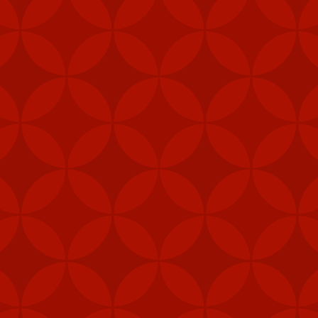
Mỹ cấp thêm tên lửa cho Đài Loan
m các hệ thống tên lửa phòng không vác va
ài Loan vào năm ngoái nhằm tăng cường khả
heo Taipei Times.
khu vực trung tâm, như quân cảnh, thủy quân lục chiến và các đơn 
khí được cấp theo Đạo luật ủy quyền quốc phòng (NDAA) của Mỹ, cho 
Loan", Taipei Times đưa tin hôm 5/2.
, gói viện trợ mới nhất của Mỹ cho Đài Loan còn bao gồm 1.000 khẩu
thống radar cũng như hệ thống tập huấn tên lửa Harpoon.