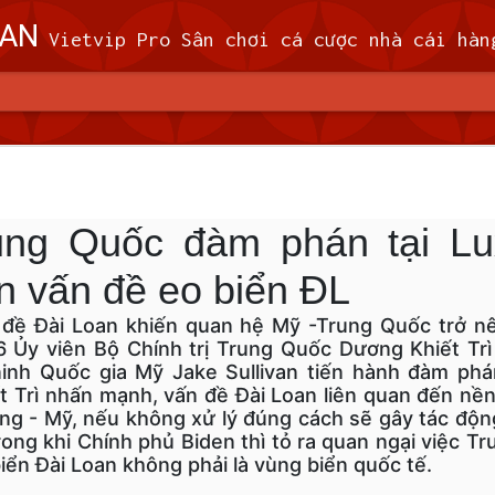
OAN
Vietvip Pro Sân chơi cá cược nhà cái hàng đầu Đài Loan. Vietvip Pro phát hành hơn 600 game cược khác nhau. Nạp tiền tại 7-Eleven, Family Mart, Okmart, Hilife, ATM. Rút tiền 24h không giới hạn. Uy tín khi bao rú
n theo dõi 9 máy bay quân sự, 5 tàu hải quân Trung 
 (MND) đã theo dõi 9 máy bay quân sự và 5
ung Quốc đàm phán tại L
 quanh Đài Loan trong khoảng thời gian từ 
giờ sáng thứ Tư (7/2).
 vấn đề eo biển ĐL
ã cử máy bay, tàu hải quân và triển khai các hệ thống tên lửa trên đấ
 đề Đài Loan khiến quan hệ Mỹ -Trung Quốc trở n
i phóng Nhân dân (PLA), theo MND. Không có máy bay PLA nào vượt
6 Ủy viên Bộ Chính trị Trung Quốc Dương Khiết Tr
đi vào vùng nhận dạng phòng không (ADIZ) của nước này trong thời gi
inh Quốc gia Mỹ Jake Sullivan tiến hành đàm phá
 Trì nhấn mạnh, vấn đề Đài Loan liên quan đến nền 
ng - Mỹ, nếu không xử lý đúng cách sẽ gây tác độ
ong khi Chính phủ Biden thì tỏ ra quan ngại việc T
iển Đài Loan không phải là vùng biển quốc tế.