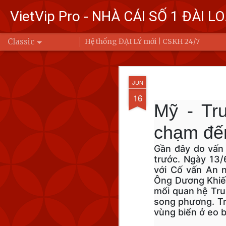
VietVip Pro - NHÀ CÁI SỐ 1 ĐÀI L
Classic
Hệ thống ĐẠI LÝ mới | CSKH 24/7
Đài Loa
FEB
JUN
7
Bộ Quốc phòng
16
Mỹ - Tr
Trung Quốc bay
Ba (6/2) đến 6 
chạm đến
Để đáp trả, Đài Loan đ
Gần đây do vấn
động của Quân đội Giả
trước. Ngày 13/
eo biển Đài Loan hoặc 
với Cố vấn An n
Ông Dương Khiết
mối quan hệ Tru
song phương. Tr
vùng biển ở eo b