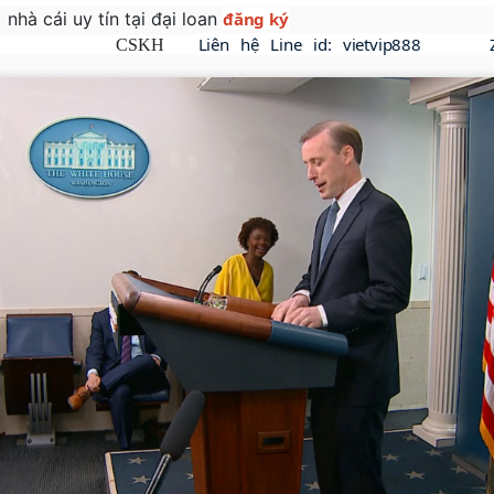
tín tại đại loan
đăng ký
Liên hệ Line id: vietvip888     
SKH
PP & ĐĂNG KÝ TÀI KHOẢN VIETVIP PRO ĐƠN GIẢN
THƯƠNG HIỆU CỦA VIETVIP ?
ẾT CÁCH CHƠI LÔ ĐỀ & TỈ LỆ ĂN TẠI VIETVIP PRO