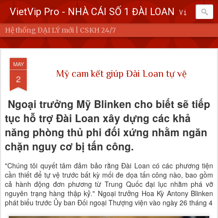
VietVip Pro - NHÀ CÁI SỐ 1 ĐÀI LOAN
Vietvip Pro Sân chơi cá cược nhà cái hàng đầu Đài Loan. Vietvip Pro phát hành hơn 600 game cược khác nhau. Nạp tiền tại 7-Eleven, Family Mart, Okmart, Hilife, ATM. Rút tiền 24h không giới hạn. Uy tín khi bao rút, miễn phí 60kuai phí rút tiền. Hệ thống khuyến mãi cho cả hội viên mới và hội viên cũ, cskh 1:1 24/7.
Hệ thống ĐẠI LÝ mới | CSKH 24/7
MAY
Mỹ cam kết giúp Đài Loan tự vệ
2
Ngoại trưởng Mỹ Blinken cho biết sẽ tiếp
tục hỗ trợ Đài Loan xây dựng các khả
năng phòng thủ phi đối xứng nhằm ngăn
chặn nguy cơ bị tấn công.
"Chúng tôi quyết tâm đảm bảo rằng Đài Loan có các phương tiện
cần thiết để tự vệ trước bất kỳ mối đe dọa tấn công nào, bao gồm
cả hành động đơn phương từ Trung Quốc đại lục nhằm phá vỡ
nguyên trạng hàng thập kỷ." Ngoại trưởng Hoa Kỳ Antony Blinken
phát biểu trước Ủy ban Đối ngoại Thượng viện vào ngày 26 tháng 4