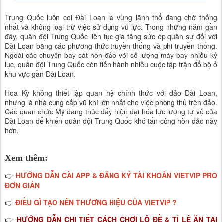
Trung Quốc luôn coi Đài Loan là vùng lãnh thổ đang chờ thống
nhất và không loại trừ việc sử dụng vũ lực. Trong những năm gần
đây, quân đội Trung Quốc liên tục gia tăng sức ép quân sự đối với
Đài Loan bằng các phương thức truyền thống và phi truyền thống.
Ngoài các chuyến bay sát hòn đảo với số lượng máy bay nhiều kỷ
lục, quân đội Trung Quốc còn tiến hành nhiều cuộc tập trận đổ bộ ở
khu vực gần Đài Loan.
Hoa Kỳ không thiết lập quan hệ chính thức với đảo Đài Loan,
nhưng là nhà cung cấp vũ khí lớn nhất cho việc phòng thủ trên đảo.
Các quan chức Mỹ đang thúc đẩy hiện đại hóa lực lượng tự vệ của
Đài Loan để khiến quân đội Trung Quốc khó tấn công hòn đảo này
hơn.
Xem thêm:
HƯỚNG DẪN CÀI APP & ĐĂNG KÝ TÀI KHOẢN VIETVIP PRO
👉
ĐƠN GIẢN
ĐIỀU GÌ TẠO NÊN THƯƠNG HIỆU CỦA VIETVIP ?
👉
HƯỚNG DẪN CHI TIẾT CÁCH CHƠI LÔ ĐỀ & TỈ LỆ ĂN TẠI
👉