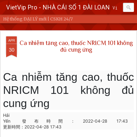
VietVip Pro - NHÀ CÁI SỐ 1 ĐÀI LOAN
Vietvip Pro Sân chơi cá cược nhà cái hàng đầu Đài Loan. Vietvip Pro phát hành hơn 600 game cược khác nhau. Nạp tiền tại 7-Eleven, Family Mart, Okmart, Hilife, ATM. Rút tiền 24h không giới hạn. Uy tín khi bao rút, miễn phí 60kuai phí rút tiền. Hệ thống khuyến mãi cho cả hội viên mới và hội viên cũ, cskh 1:1 24/7.
Hệ thống ĐẠI LÝ mới | CSKH 24/7
APR
Ca nhiễm tăng cao, thuốc NRICM 101 không
30
đủ cung ứng
Ca nhiễm tăng cao, thuốc
NRICM 101 không đủ
cung ứng
Hải
Yến
發布時間：
2022-04-28 17:43
更新時間：
2022-04-28 17:43