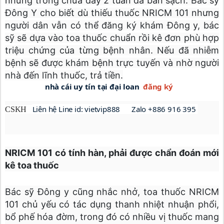
nhưng trong chưa đầy 2 tuần đã bán sạch. Bác sỹ
Đông Y cho biết dù thiếu thuốc NRICM 101 nhưng
người dân vẫn có thể đăng ký khám Đông y, bác
sỹ sẽ dựa vào toa thuốc chuẩn rồi kê đơn phù hợp
triệu chứng của từng bệnh nhân. Nếu đã nhiễm
bệnh sẽ được khám bệnh trực tuyến và nhờ người
nhà đến lĩnh thuốc, trả tiền.
                     nhà cái uy tín tại đại loan  
đăng ký
Liên hệ Line id: vietvip888      Zalo +886 916 395 
CSKH
NRICM 101 có tính hàn, phải được chẩn đoán mới
kê toa thuốc
Bác sỹ Đông y cũng nhắc nhở, toa thuốc NRICM
101 chủ yếu có tác dụng thanh nhiệt nhuận phổi,
bổ phế hóa đờm, trong đó có nhiều vị thuốc mang